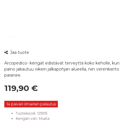
360°
Jaa tuote
kuva
Arcopedico- kengät edistävät terveyttä koko keholle, kun
paino jakautuu oikein jalkapohjan alueella, niin verenkierto
paranee.
119,90 €
14 päivän ilmainen palautus
Tuotekoodi:
125915
Kengän väri
:
Musta