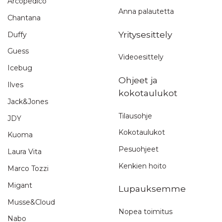
Arcopedico
Anna palautetta
Chantana
Yritysesittely
Duffy
Guess
Videoesittely
Icebug
Ohjeet ja
Ilves
kokotaulukot
Jack&Jones
Tilausohje
JDY
Kokotaulukot
Kuoma
Pesuohjeet
Laura Vita
Kenkien hoito
Marco Tozzi
Migant
Lupauksemme
Musse&Cloud
Nopea toimitus
Nabo