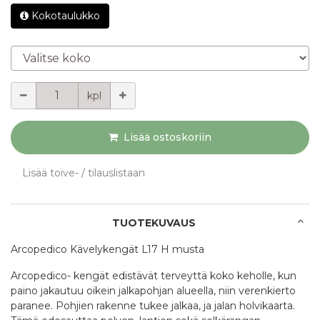
Kokotaulukko
Valitse koko
Määrä
kpl
Lisää ostoskoriin
Lisää toive- / tilauslistaan
TUOTEKUVAUS
Arcopedico Kävelykengät L17 H musta
Arcopedico- kengät edistävät terveyttä koko keholle, kun
paino jakautuu oikein jalkapohjan alueella, niin verenkierto
paranee. Pohjien rakenne tukee jalkaa, ja jalan holvikaarta.