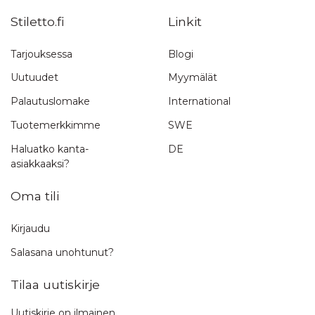
Stiletto.fi
Linkit
Tarjouksessa
Blogi
Uutuudet
Myymälät
Palautuslomake
International
Tuotemerkkimme
SWE
Haluatko kanta-
DE
asiakkaaksi?
Oma tili
Kirjaudu
Salasana unohtunut?
Tilaa uutiskirje
Uutiskirje on ilmainen