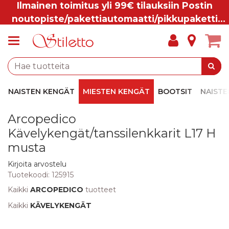
Ilmainen toimitus yli 99€ tilauksiin Postin
noutopiste/pakettiautomaatti/pikkupaketti
ovelle.
NAISTEN KENGÄT
MIESTEN KENGÄT
BOOTSIT
NAISTE
Arcopedico
Kävelykengät/tanssilenkkarit L17 H
musta
Kirjoita arvostelu
Tuotekoodi:
125915
Kaikki
ARCOPEDICO
tuotteet
Kaikki
KÄVELYKENGÄT