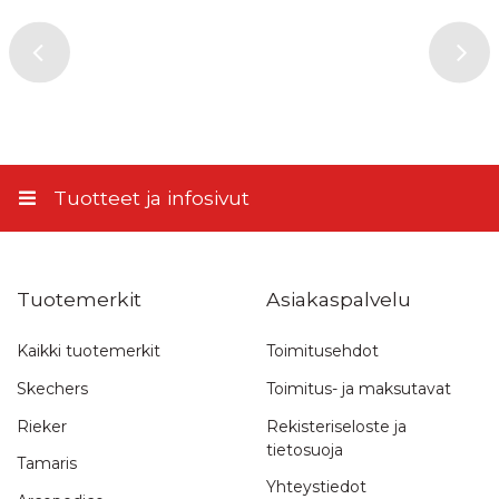
PostNord Palvelupiste
Lähettämällä arvostelusi annat meille oikeuden julkaista sen
sivuillamme sekä muissa kanavissa ja medioissa. Stiletto.fi-
5,10 €
verkkokauppa pidättää oikeuden olla julkaisematta arvostelua.
Lähettämällä arvostelusi hyväksyt nämä ehdot.
Matkahuollon Lähellä-paketti
5,90 €
Lähetä arvostelu
Matkahuollon Kotijakelu
11,45 €
Tuotteet ja infosivut
Tuotemerkit
Asiakaspalvelu
Kaikki tuotemerkit
Toimitusehdot
Skechers
Toimitus- ja maksutavat
Rieker
Rekisteriseloste ja
tietosuoja
Tamaris
Yhteystiedot