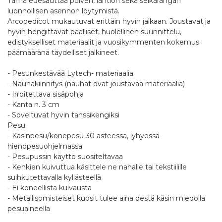
Tämä edesauttaa polven, lantion sekä selkärangan
luonnollisen asennon löytymistä.
Arcopedicot mukautuvat erittäin hyvin jalkaan. Joustavat ja
hyvin hengittävät päälliset, huolellinen suunnittelu,
edistykselliset materiaalit ja vuosikymmenten kokemus
päämääränä täydelliset jalkineet.
- Pesunkestävää Lytech- materiaalia
- Nauhakiinnitys (nauhat ovat joustavaa materiaalia)
- Irroitettava sisäpohja
- Kanta n. 3 cm
- Soveltuvat hyvin tanssikengiksi
Pesu
- Käsinpesu/konepesu 30 asteessa, lyhyessä
hienopesuohjelmassa
- Pesupussin käyttö suositeltavaa
- Kenkien kuivuttua käsittele ne nahalle tai tekstiilille
suihkutettavalla kyllästeellä
- Ei koneellista kuivausta
- Metallisomisteiset kuosit tulee aina pestä käsin miedolla
pesuaineella