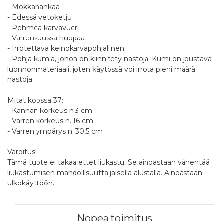
- Mokkanahkaa
- Edessä vetoketju
- Pehmeä karvavuori
- Varrensuussa huopaa
- Irrotettava keinokarvapohjallinen
- Pohja kumia, johon on kiinnitety nastoja. Kumi on joustava
luonnonmateriaali, joten käytössä voi irrota pieni määrä
nastoja
Mitat koossa 37:
- Kannan korkeus n.3 cm
- Varren korkeus n. 16 cm
- Varren ympärys n. 30,5 cm
Varoitus!
Tämä tuote ei takaa ettet liukastu. Se ainoastaan vähentää
liukastumisen mahdollisuutta jäisellä alustalla. Ainoastaan
ulkokäyttöön.
Nopea toimitus