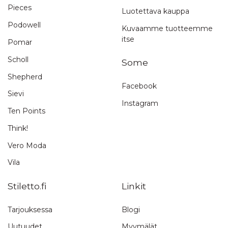
Pieces
Luotettava kauppa
Podowell
Kuvaamme tuotteemme
itse
Pomar
Scholl
Some
Shepherd
Facebook
Sievi
Instagram
Ten Points
Think!
Vero Moda
Vila
Stiletto.fi
Linkit
Tarjouksessa
Blogi
Uutuudet
Myymälät