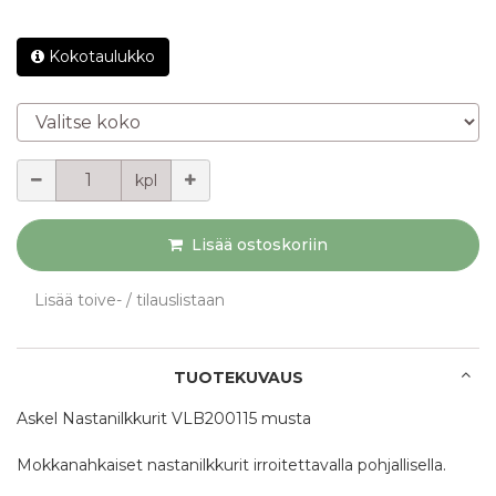
Kokotaulukko
Valitse koko
Määrä
kpl
Lisää ostoskoriin
Lisää toive- / tilauslistaan
TUOTEKUVAUS
Askel Nastanilkkurit VLB200115 musta
Mokkanahkaiset nastanilkkurit irroitettavalla pohjallisella.