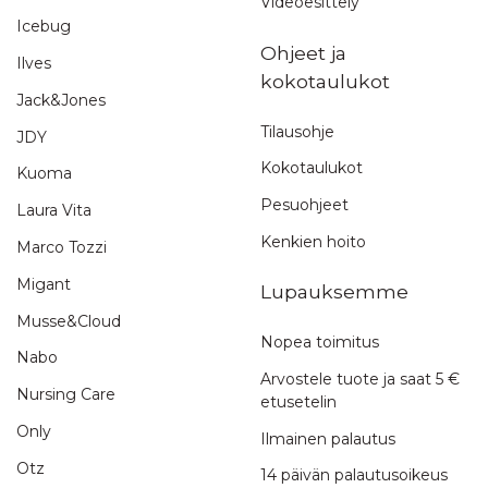
Videoesittely
Icebug
Ohjeet ja
Ilves
kokotaulukot
Jack&Jones
Tilausohje
JDY
Kokotaulukot
Kuoma
Pesuohjeet
Laura Vita
Kenkien hoito
Marco Tozzi
Migant
Lupauksemme
Musse&Cloud
Nopea toimitus
Nabo
Arvostele tuote ja saat 5 €
Nursing Care
etusetelin
Only
Ilmainen palautus
Otz
14 päivän palautusoikeus