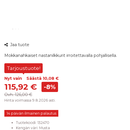
360°
Jaa tuote
kuva
Mokkanahkaiset nastanilkkurit irroitettavalla pohjallisella.
Tarjoustuote!
Nyt vain
Säästä
10,08 €
115,92 €
-8%
Ovh.
126,00 €
Hinta voimassa 9.8.2026 asti.
14 päivän ilmainen palautus
Tuotekoodi:
132470
Kengän väri
:
Musta