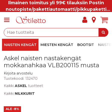
Ilmainen toimitus yli 99€ tilauksiin Postin
noutopiste/pakettiautomaatti/pikkupaketti
ovelle.
NAISTEN KENGÄT
MIESTEN KENGÄT
BOOTSIT
NAISTE
Askel naisten nastakengät
mokkanahkaa VLB200115 musta
Kirjoita arvostelu
Tuotekoodi:
132470
Kaikki
ASKEL
tuotteet
Kaikki
NILKKURIT
ALE
-8%