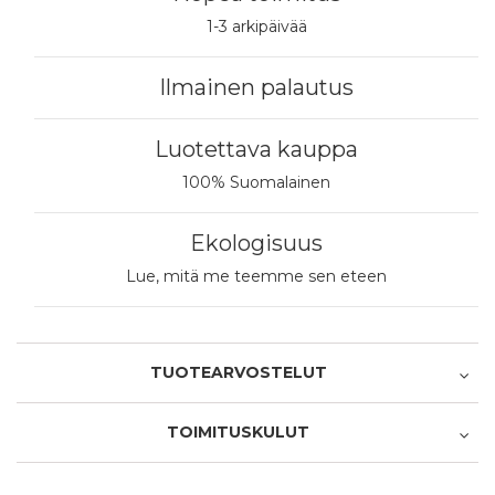
1-3 arkipäivää
Ilmainen palautus
Luotettava kauppa
100% Suomalainen
Ekologisuus
Lue, mitä me teemme sen eteen
TUOTEARVOSTELUT
TOIMITUSKULUT
Oletko ostanut tämän tuotteen?
Nouto myymälästä
1 tähti 5 tähdestä
2 tähteä 5 tähdestä
3 tähteä 5 tähdestä
4 tähteä 5 tähdestä
5 tähteä 5 tähdestä
Tuotearviointi