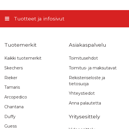
Matkahuollon Kotijakelu
11,45 €
Tuotteet ja infosivut
Tuotemerkit
Asiakaspalvelu
Kaikki tuotemerkit
Toimitusehdot
Skechers
Toimitus- ja maksutavat
Rieker
Rekisteriseloste ja
tietosuoja
Tamaris
Yhteystiedot
Arcopedico
Anna palautetta
Chantana
Yritysesittely
Duffy
Guess