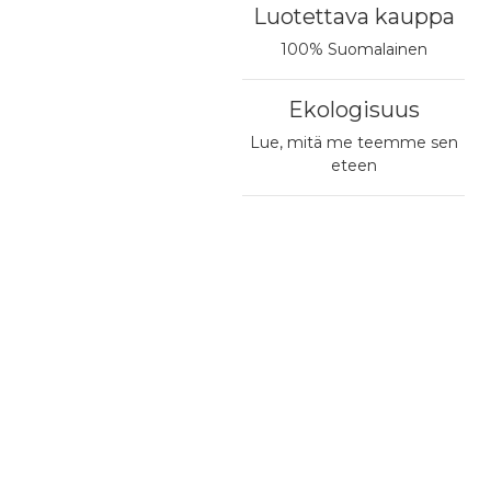
Luotettava kauppa
100% Suomalainen
Ekologisuus
Lue, mitä me teemme sen
eteen
te
Yhteystiedot ja aukioloajat
okatu 80
0
HAAPAJÄRVI
katu 9
IISALMI