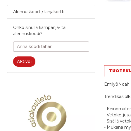
Alennuskoodi / lahjakortti
Onko sinulla kampanja- tai
alennuskoodi?
Aktivoi
TUOTEK
Emily&Noah 
Trendikäs olk
- Keinomateri
- Vetoketjusu
- Sisällä veto
- Mukana myö