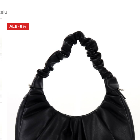
telu
ALE
-8%