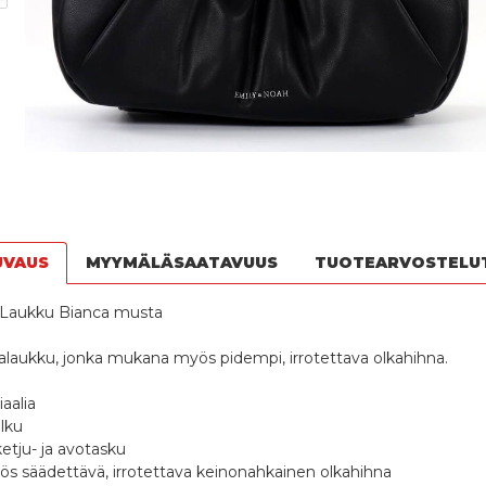
UVAUS
MYYMÄLÄSAATAVUUS
TUOTEARVOSTELU
Laukku Bianca musta
alaukku, jonka mukana myös pidempi, irrotettava olkahihna.
aalia
lku
ketju- ja avotasku
s säädettävä, irrotettava keinonahkainen olkahihna