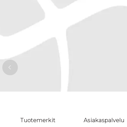
n ylös
Tuotemerkit
Asiakaspalvelu