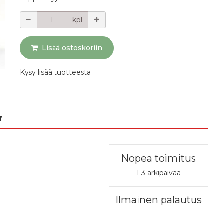
Määrä
kpl
Lisää ostoskoriin
Kysy lisää tuotteesta
T
Nopea toimitus
1-3 arkipäivää
Ilmainen palautus