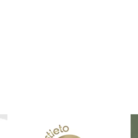
Lähettämällä arvostelusi annat me
kanavissa ja medioissa. Stiletto.
arvostelua. Lähettämällä arvoste
Lähetä arvostelu