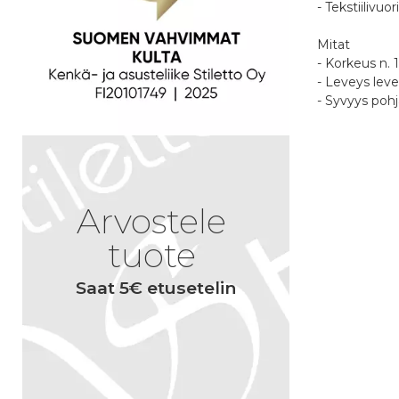
- Tekstiilivuori
Mitat
- Korkeus n.
- Leveys lev
- Syvyys poh
Myymälä
Arvostele
Oletko 
Haapajärvi
Tuotear
tuote
Kartta, ajo-o
Palvelu
Saat 5€ etusetelin
Nimimerkk
Iisalmi
Kartta, ajo-o
Vapaavalint
jonka julka
yhteydessä.