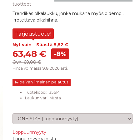
tuotteet
Trendikäs olkalaukku, jonka mukana myös pidempi,
irrotettava olkahihna.
Tarjoustuote!
Nyt vain
Säästä
5,52 €
63,48 €
-8%
Ovh.
69,00 €
Hinta voimassa 9.8.2026 asti.
14 päivän ilmainen palautus
Tuotekoodi:
135614
Laukun väri
:
Musta
Valitse koko
Loppuunmyyty
Loppu myymälöistä