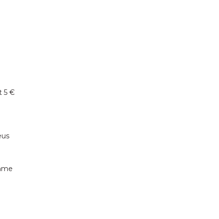
t 5 €
eus
mme