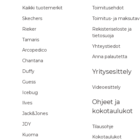
Kaikki tuotemerkit
Toimitusehdot
Skechers
Toimitus- ja maksutav
Rieker
Rekisteriseloste ja
tietosuoja
Tamaris
Yhteystiedot
Arcopedico
Anna palautetta
Chantana
Yritysesittely
Duffy
Guess
Videoesittely
Icebug
Ohjeet ja
Ilves
kokotaulukot
Jack&Jones
JDY
Tilausohje
Kuoma
Kokotaulukot