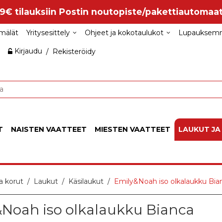
99€ tilauksiin Postin noutopiste/pakettiautomaat
mälät
Yritysesittely
Ohjeet ja kokotaulukot
Lupauksem
Kirjaudu
/
Rekisteröidy
T
NAISTEN VAATTEET
MIESTEN VAATTEET
LAUKUT JA
a korut
Laukut
Käsilaukut
Emily&Noah iso olkalaukku Bi
Noah iso olkalaukku Bianca