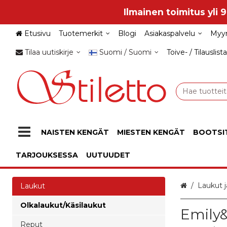
Ilmainen toimitus yli 
Etusivu
Tuotemerkit
Blogi
Asiakaspalvelu
Myy
Tilaa uutiskirje
Suomi / Suomi
Toive- / Tilauslista
NAISTEN KENGÄT
MIESTEN KENGÄT
BOOTSI
TARJOUKSESSA
UUTUUDET
Etusivu
Laukut j
Laukut
Olkalaukut/Käsilaukut
Emily&
Reput