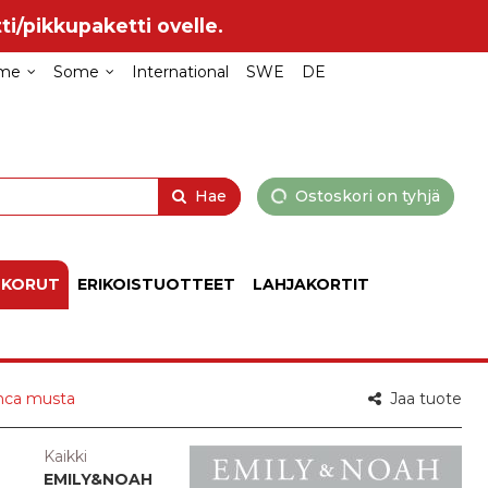
ti/pikkupaketti ovelle.
me
Some
International
SWE
DE
Hae
Ostoskori on tyhjä
 KORUT
ERIKOISTUOTTEET
LAHJAKORTIT
anca musta
Jaa tuote
Kaikki
EMILY&NOAH