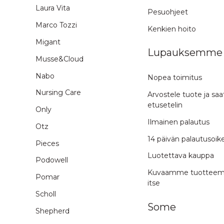
Laura Vita
Pesuohjeet
Marco Tozzi
Kenkien hoito
Migant
Lupauksemme
Musse&Cloud
Nabo
Nopea toimitus
Nursing Care
Arvostele tuote ja saa
etusetelin
Only
Ilmainen palautus
Otz
14 päivän palautusoik
Pieces
Luotettava kauppa
Podowell
Kuvaamme tuottee
Pomar
itse
Scholl
Some
Shepherd