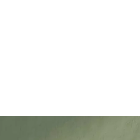
ille oikeuden julkaista sen sivuillamme sekä muissa
fi-verkkokauppa pidättää oikeuden olla julkaisematta
lusi hyväksyt nämä ehdot.