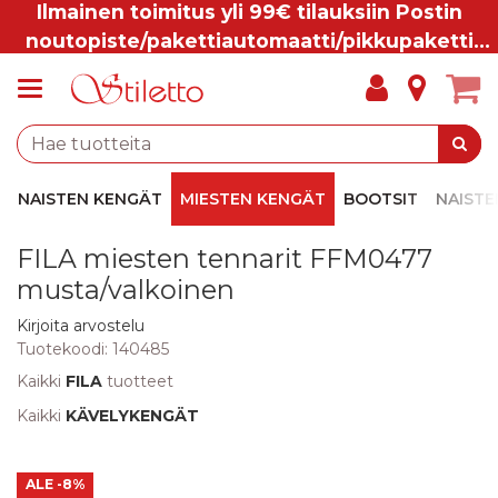
Ilmainen toimitus yli 99€ tilauksiin Postin
noutopiste/pakettiautomaatti/pikkupaketti
ovelle.
NAISTEN KENGÄT
MIESTEN KENGÄT
BOOTSIT
NAISTE
FILA miesten tennarit FFM0477
musta/valkoinen
Kirjoita arvostelu
Tuotekoodi:
140485
Kaikki
FILA
tuotteet
Kaikki
KÄVELYKENGÄT
ALE
-8%