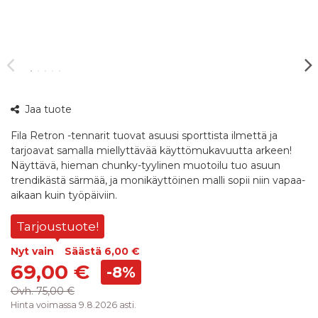
360°
Jaa tuote
kuva
Fila Retron -tennarit tuovat asuusi sporttista ilmettä ja
tarjoavat samalla miellyttävää käyttömukavuutta arkeen!
Näyttävä, hieman chunky-tyylinen muotoilu tuo asuun
trendikästä särmää, ja monikäyttöinen malli sopii niin vapaa-
aikaan kuin työpäiviin.
Tarjoustuote!
Nyt vain
Säästä
6,00 €
69,00 €
-8%
Ovh.
75,00 €
Hinta voimassa 9.8.2026 asti.