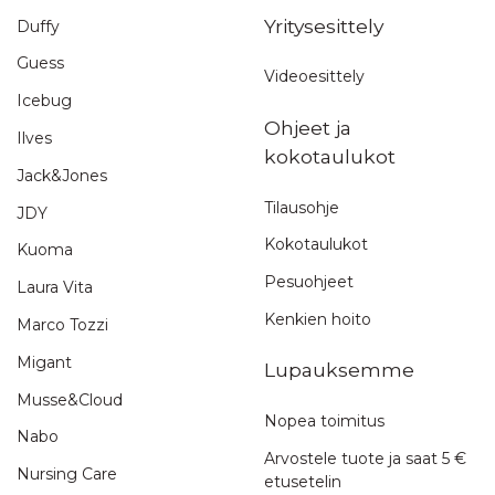
Yritysesittely
Duffy
Guess
Videoesittely
Icebug
Ohjeet ja
Ilves
kokotaulukot
Jack&Jones
Tilausohje
JDY
Kokotaulukot
Kuoma
Pesuohjeet
Laura Vita
Kenkien hoito
Marco Tozzi
Migant
Lupauksemme
Musse&Cloud
Nopea toimitus
Nabo
Arvostele tuote ja saat 5 €
Nursing Care
etusetelin