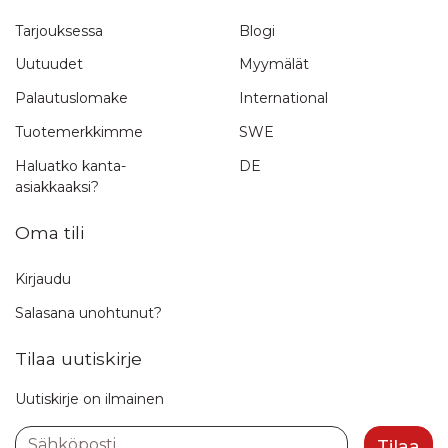
Tarjouksessa
Blogi
Uutuudet
Myymälät
Palautuslomake
International
Tuotemerkkimme
SWE
Haluatko kanta-
DE
asiakkaaksi?
Oma tili
Kirjaudu
Salasana unohtunut?
Tilaa uutiskirje
Uutiskirje on ilmainen
Sähköposti
Tilaa