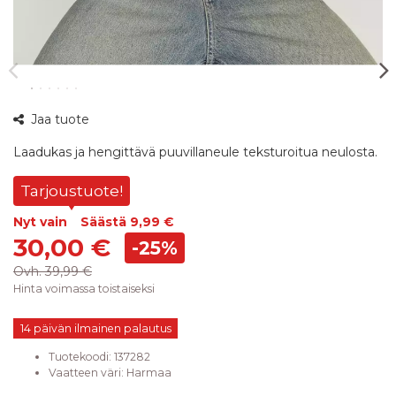
Jaa tuote
Laadukas ja hengittävä puuvillaneule teksturoitua neulosta.
Tarjoustuote!
Nyt vain
Säästä
9,99 €
30,00 €
-25%
Ovh.
39,99 €
Hinta voimassa toistaiseksi
14 päivän ilmainen palautus
Tuotekoodi:
137282
Vaatteen väri
:
Harmaa