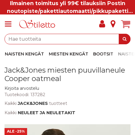
Ilmainen toimitus yli 99€ tilauksiin Postin
noutopiste/pakettiautomaatti/pikkupaketti
ovelle.
NAISTEN KENGÄT
MIESTEN KENGÄT
BOOTSIT
NAISTE
Jack&Jones miesten puuvillaneule
Cooper oatmeal
Kirjoita arvostelu
Tuotekoodi:
137282
Kaikki
JACK&JONES
tuotteet
Kaikki
NEULEET JA NEULETAKIT
ALE
-25%