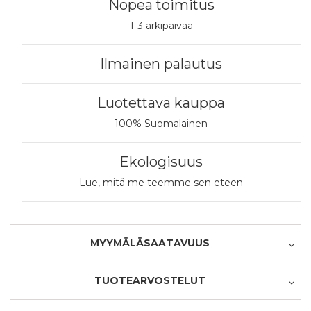
Nopea toimitus
1-3 arkipäivää
Ilmainen palautus
Luotettava kauppa
100% Suomalainen
Ekologisuus
Lue, mitä me teemme sen eteen
MYYMÄLÄSAATAVUUS
Haapajärvi
TUOTEARVOSTELUT
Saatavilla myymälästä