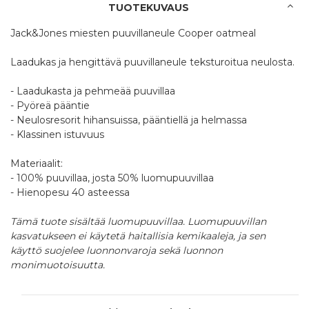
TUOTEKUVAUS
Jack&Jones miesten puuvillaneule Cooper oatmeal
Laadukas ja hengittävä puuvillaneule teksturoitua neulosta.
- Laadukasta ja pehmeää puuvillaa
- Pyöreä pääntie
- Neulosresorit hihansuissa, pääntiellä ja helmassa
- Klassinen istuvuus
Materiaalit:
- 100% puuvillaa, josta 50% luomupuuvillaa
- Hienopesu 40 asteessa
Tämä tuote sisältää luomupuuvillaa. Luomupuuvillan
kasvatukseen ei käytetä haitallisia kemikaaleja, ja sen
käyttö suojelee luonnonvaroja sekä luonnon
monimuotoisuutta.