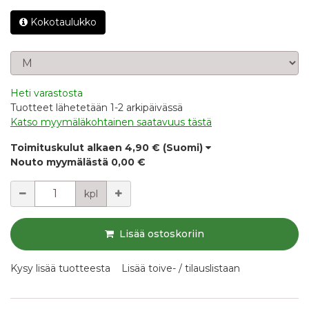
Kokotaulukko
Valitse koko
Heti varastosta
Tuotteet lähetetään 1-2 arkipäivässä
Katso myymäläkohtainen saatavuus tästä
Toimituskulut alkaen
4,90 €
(Suomi)
Nouto myymälästä
0,00 €
Määrä
kpl
Lisää ostoskoriin
Kysy lisää tuotteesta
Lisää toive- / tilauslistaan