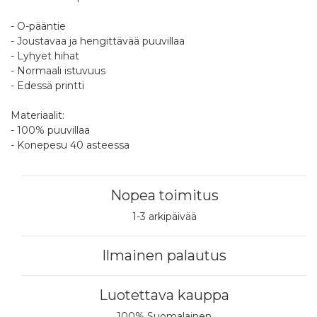
- O-pääntie
- Joustavaa ja hengittävää puuvillaa
- Lyhyet hihat
- Normaali istuvuus
- Edessä printti
Materiaalit:
- 100% puuvillaa
- Konepesu 40 asteessa
Nopea toimitus
1-3 arkipäivää
Ilmainen palautus
Luotettava kauppa
100% Suomalainen