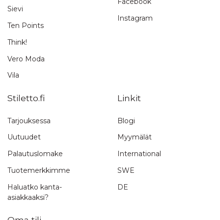
Facebook
Sievi
Instagram
Ten Points
Think!
Vero Moda
Vila
Stiletto.fi
Linkit
Tarjouksessa
Blogi
Uutuudet
Myymälät
Palautuslomake
International
Tuotemerkkimme
SWE
Haluatko kanta-
DE
asiakkaaksi?
Oma tili