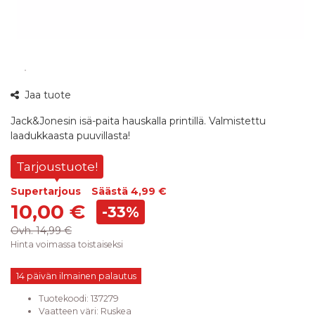
Jaa tuote
Jack&Jonesin isä-paita hauskalla printillä. Valmistettu
laadukkaasta puuvillasta!
Tarjoustuote!
Supertarjous
Säästä
4,99 €
10,00 €
-33%
Ovh.
14,99 €
Hinta voimassa toistaiseksi
14 päivän ilmainen palautus
Tuotekoodi:
137279
Vaatteen väri
:
Ruskea