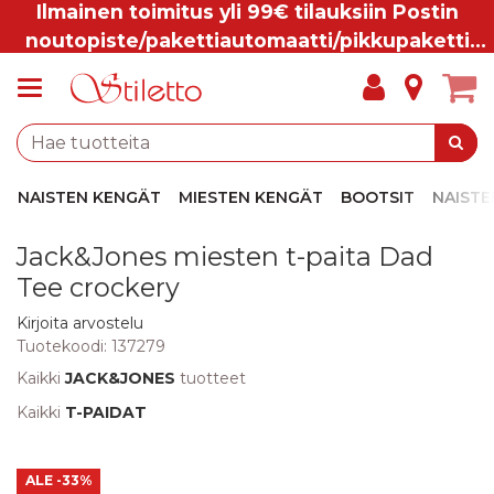
Ilmainen toimitus yli 99€ tilauksiin Postin
noutopiste/pakettiautomaatti/pikkupaketti
ovelle.
NAISTEN KENGÄT
MIESTEN KENGÄT
BOOTSIT
NAISTE
Jack&Jones miesten t-paita Dad
Tee crockery
Kirjoita arvostelu
Tuotekoodi:
137279
Kaikki
JACK&JONES
tuotteet
Kaikki
T-PAIDAT
ALE
-33%