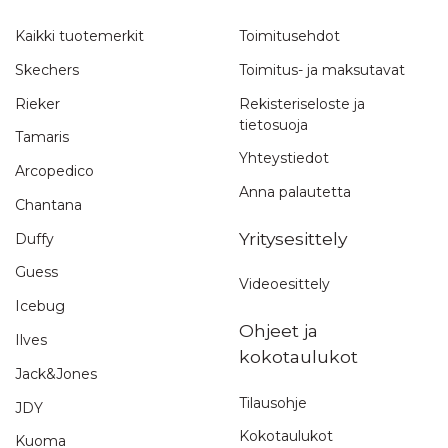
Kaikki tuotemerkit
Toimitusehdot
Skechers
Toimitus- ja maksutavat
Rieker
Rekisteriseloste ja
tietosuoja
Tamaris
Yhteystiedot
Arcopedico
Anna palautetta
Chantana
Yritysesittely
Duffy
Guess
Videoesittely
Icebug
Ohjeet ja
Ilves
kokotaulukot
Jack&Jones
Tilausohje
JDY
Kokotaulukot
Kuoma