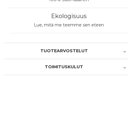
Ekologisuus
Lue, mitä me teemme sen eteen
TUOTEARVOSTELUT
TOIMITUSKULUT
Oletko ostanut tämän tuotteen?
Nouto myymälästä
1 tähti 5 tähdestä
2 tähteä 5 tähdestä
3 tähteä 5 tähdestä
4 tähteä 5 tähdestä
5 tähteä 5 tähdestä
Tuotearviointi
0,00 €
1 tähti 5 tähdestä
2 tähteä 5 tähdestä
3 tähteä 5 tähdestä
4 tähteä 5 tähdestä
5 tähteä 5 tähdestä
Palvelu/toimitus
Nouto Postin pakettiautomaatista
Nimimerkki
4,90 €
Posti - Pikkupaketti ovelle
Vapaavalintainen nimimerkki, jonka julkaisemme arvostelun
4,90 €
yhteydessä.
Nouto valitsemastasi postista