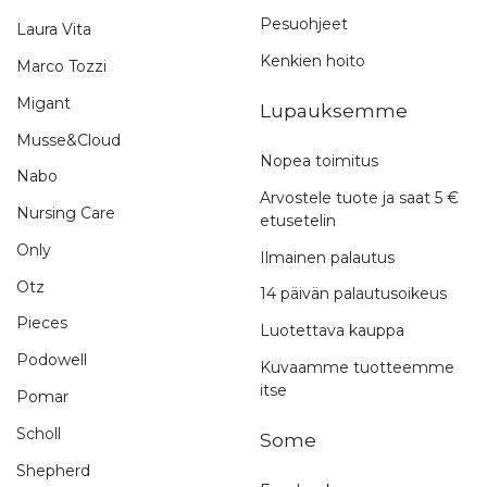
Pesuohjeet
Laura Vita
Kenkien hoito
Marco Tozzi
Migant
Lupauksemme
Musse&Cloud
Nopea toimitus
Nabo
Arvostele tuote ja saat 5 €
Nursing Care
etusetelin
Only
Ilmainen palautus
Otz
14 päivän palautusoikeus
Pieces
Luotettava kauppa
Podowell
Kuvaamme tuotteemme
itse
Pomar
Scholl
Some
Shepherd