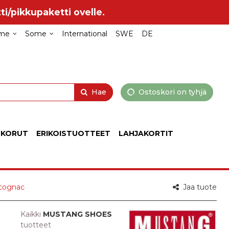
ti/pikkupaketti ovelle.
me
Some
International
SWE
DE
Hae
Ostoskori on tyhjä
 KORUT
ERIKOISTUOTTEET
LAHJAKORTIT
 cognac
Jaa tuote
Kaikki
MUSTANG SHOES
tuotteet