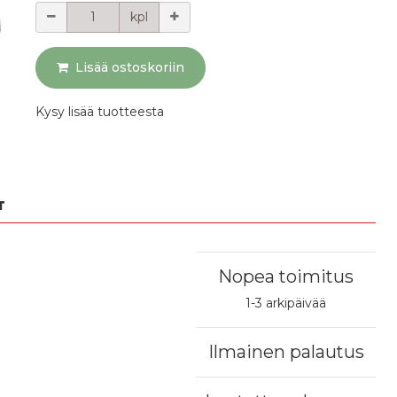
Määrä
kpl
Lisää ostoskoriin
Kysy lisää tuotteesta
T
Nopea toimitus
1-3 arkipäivää
Ilmainen palautus