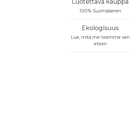
Luotettava kauppa
100% Suomalainen
Ekologisuus
Lue, mitä me teemme sen
eteen
te
Yhteystiedot ja aukioloajat
okatu 80
0
HAAPAJÄRVI
katu 9
IISALMI