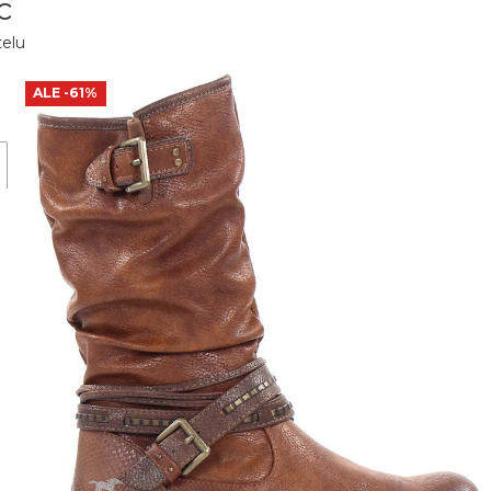
c
telu
ALE
-61%