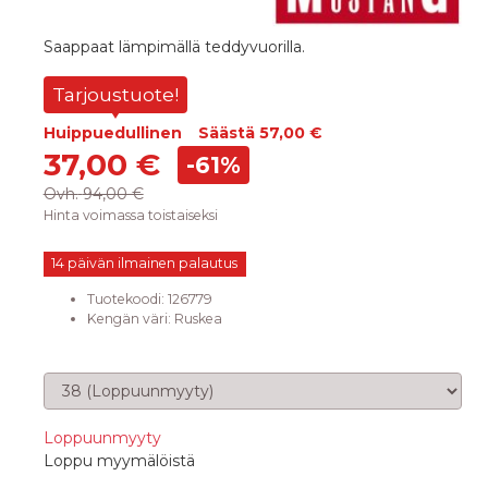
Saappaat lämpimällä teddyvuorilla.
Tarjoustuote!
Huippuedullinen
Säästä
57,00 €
37,00 €
-61%
Ovh.
94,00 €
Hinta voimassa toistaiseksi
14 päivän ilmainen palautus
Tuotekoodi:
126779
Kengän väri
:
Ruskea
Valitse koko
Loppuunmyyty
Loppu myymälöistä