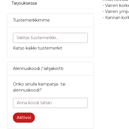
Tarjouksessa
- Varren kork
- Varren ymp
- Kannan ko
Tuotemerkkimme
Katso kaikki tuotemerkit
Myymälä
Oletko 
Alennuskoodi / lahjakortti
Haapajärvi
Tuotear
Kartta, ajo-o
Palvelu
Onko sinulla kampanja- tai
alennuskoodi?
Nimimerkk
Iisalmi
Kartta, ajo-o
Vapaavalint
Aktivoi
jonka julka
yhteydessä.