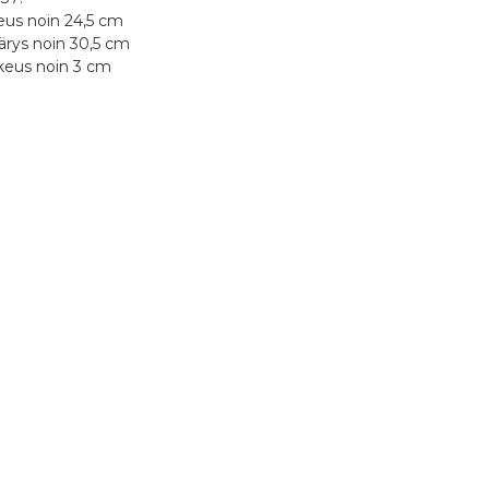
eus noin 24,5 cm
ärys noin 30,5 cm
rkeus noin 3 cm
Saatavuus
Osoi
ostanut tämän tuotteen?
Tuote tilapäisesti loppu
Puist
1 tähti 5 tähdestä
2 tähteä 5 tähdestä
3 tähteä 5 tähdestä
4 tähteä 5 tähdestä
5 tähteä 5 tähdestä
viointi
8580
hje
1 tähti 5 tähdestä
2 tähteä 5 tähdestä
3 tähteä 5 tähdestä
4 tähteä 5 tähdestä
5 tähteä 5 tähdestä
/toimitus
i
Kirjoita tähän arvostelusi
Tuote tilapäisesti loppu
Riista
74100
hje
ainen nimimerkki,
isemme arvostelun