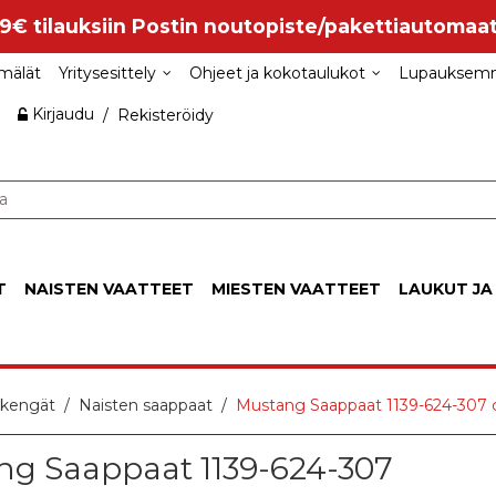
99€ tilauksiin Postin noutopiste/pakettiautomaat
mälät
Yritysesittely
Ohjeet ja kokotaulukot
Lupauksem
Kirjaudu
/
Rekisteröidy
T
NAISTEN VAATTEET
MIESTEN VAATTEET
LAUKUT JA
 kengät
Naisten saappaat
Mustang Saappaat 1139-624-307
g Saappaat 1139-624-307