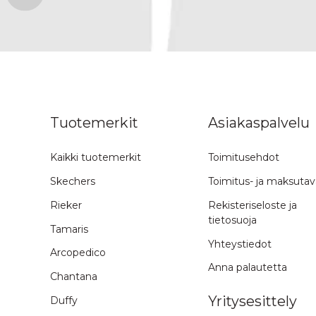
n ylös
Tuotemerkit
Asiakaspalvelu
Kaikki tuotemerkit
Toimitusehdot
Skechers
Toimitus- ja maksutav
Rieker
Rekisteriseloste ja
tietosuoja
Tamaris
Yhteystiedot
Arcopedico
Anna palautetta
Chantana
Yritysesittely
Duffy