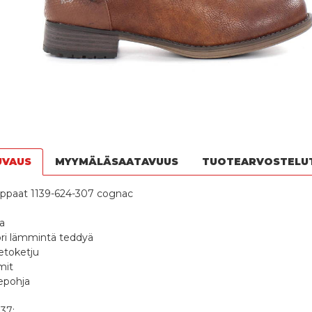
UVAUS
MYYMÄLÄSAATAVUUS
TUOTEARVOSTELU
ppaat 1139-624-307 cognac
a
ori lämmintä teddyä
vetoketju
mit
epohja
37: