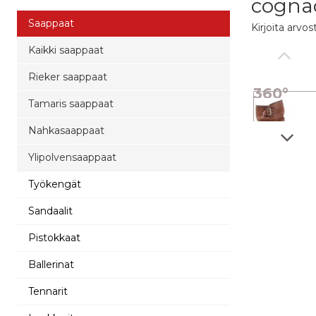
cogna
Saappaat
Kirjoita arvos
Kaikki saappaat
Rieker saappaat
360°
Tamaris saappaat
kuva
Nahkasaappaat
Ylipolvensaappaat
Työkengät
Sandaalit
Pistokkaat
Ballerinat
Tennarit