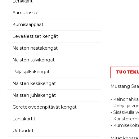
Lenkkarit
Aamutossut
Kumisaappaat
Leveälestiset kengät
Naisten nastakengät
Naisten talvikengät
Paljasjalkakengät
TUOTEK
Naisten kesäkengät
Mustang Saa
Naisten juhlakengät
- Keinonahka
- Pohja ja vu
Goretex/vedenpitävät kengät
- Sisäsivulla 
Lahjakortit
- Koristerem
- Kumisekoit
Uutuudet
Mitat koossa 