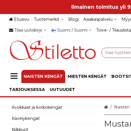
Ilmainen toimitus yli 
Etusivu
Tuotemerkit
Blogi
Asiakaspalvelu
Myy
Tilaa uutiskirje
Suomi / Suomi
Toive- / Tilauslista
NAISTEN KENGÄT
MIESTEN KENGÄT
BOOTSI
TARJOUKSESSA
UUTUUDET
Etusivu
Naisten
Avokkaat ja korkokengät
Kävelykengät
Mustan
Nilkkurit