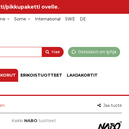
ti/pikkupaketti ovelle.
me
Some
International
SWE
DE
Hae
Ostoskori on tyhjä
 KORUT
ERIKOISTUOTTEET
LAHJAKORTIT
nen
Jaa tuote
Kaikki
NABO
tuotteet