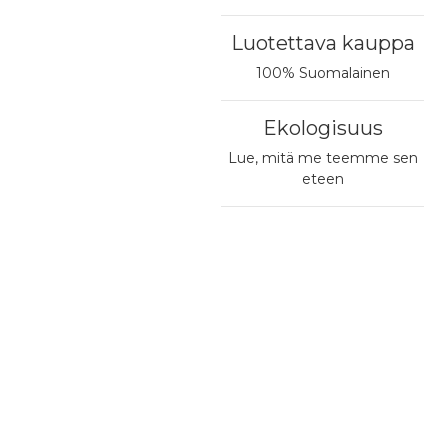
Luotettava kauppa
100% Suomalainen
Ekologisuus
Lue, mitä me teemme sen
eteen
te
Yhteystiedot ja aukioloajat
Nouto Postin pakettiautomaatista
4,90 €
okatu 80
Nouto valitsemastasi postista
0
HAAPAJÄRVI
4,90 €
PostNord Pakettiautomaatti
katu 9
4,95 €
IISALMI
Matkahuollon Lähellä-paketti
5,90 €