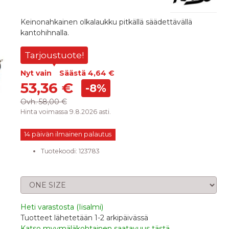
Keinonahkainen olkalaukku pitkällä säädettävällä
kantohihnalla.
Tarjoustuote!
Nyt vain
Säästä
4,64 €
53,36 €
-8%
Ovh.
58,00 €
Hinta voimassa 9.8.2026 asti.
14 päivän ilmainen palautus
Tuotekoodi:
123783
Valitse koko
Heti varastosta
(Iisalmi)
Tuotteet lähetetään 1-2 arkipäivässä
Katso myymäläkohtainen saatavuus tästä