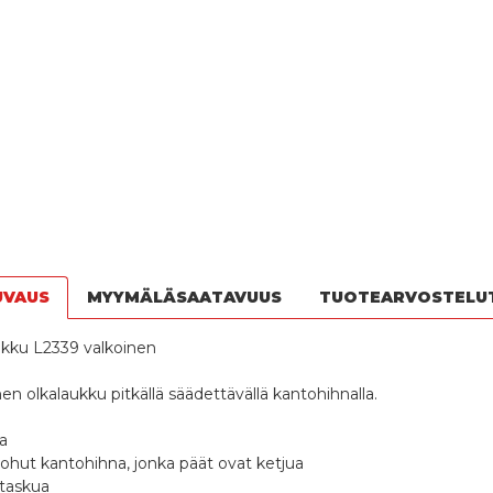
UVAUS
MYYMÄLÄSAATAVUUS
TUOTEARVOSTELU
kku L2339 valkoinen
n olkalaukku pitkällä säädettävällä kantohihnalla.
a
ohut kantohihna, jonka päät ovat ketjua
otaskua