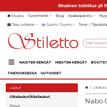
Ilmainen toimitus yli 
Etusivu
Tuotemerkit
Blogi
Asiakaspalvelu
Myy
Tilaa uutiskirje
Suomi / Suomi
Toive- / Tilauslista
NAISTEN KENGÄT
MIESTEN KENGÄT
BOOTSI
TARJOUKSESSA
UUTUUDET
Etusivu
Laukut j
Laukut
Olkalaukut/Käsilaukut
Nabo O
Reput