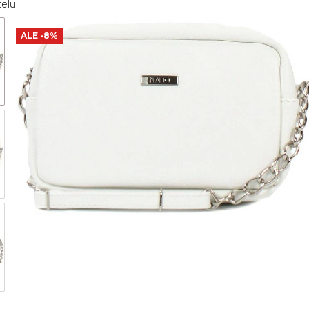
telu
ALE
-8%