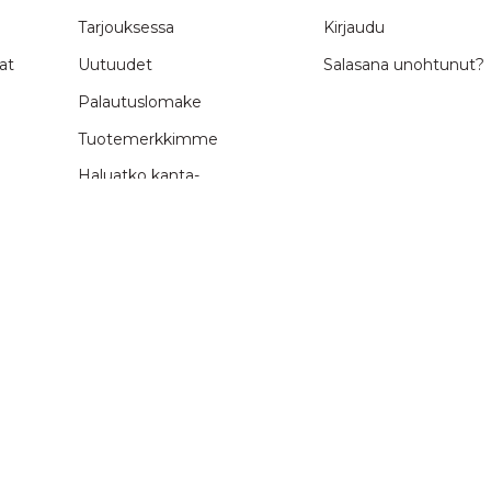
Tarjouksessa
Kirjaudu
at
Uutuudet
Salasana unohtunut?
Palautuslomake
Tuotemerkkimme
Haluatko kanta-
asiakkaaksi?