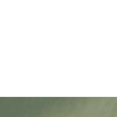
ille oikeuden julkaista sen sivuillamme sekä muissa
fi-verkkokauppa pidättää oikeuden olla julkaisematta
lusi hyväksyt nämä ehdot.