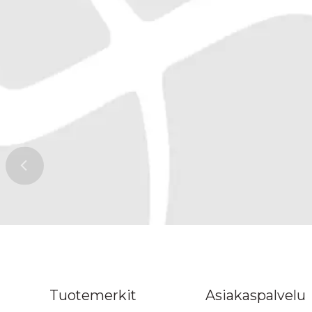
n ylös
Tuotemerkit
Asiakaspalvelu