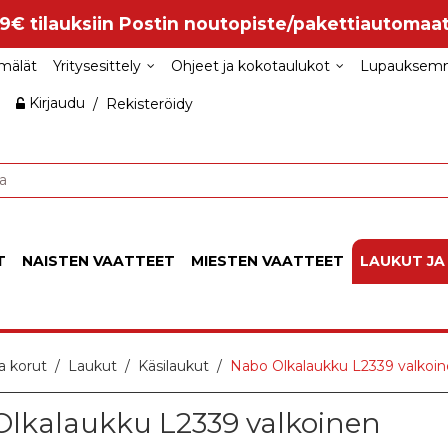
99€ tilauksiin Postin noutopiste/pakettiautomaat
mälät
Yritysesittely
Ohjeet ja kokotaulukot
Lupauksem
Kirjaudu
/
Rekisteröidy
T
NAISTEN VAATTEET
MIESTEN VAATTEET
LAUKUT JA
a korut
Laukut
Käsilaukut
Nabo Olkalaukku L2339 valkoi
lkalaukku L2339 valkoinen