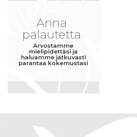
yhteydessä.
M
1
Anna
palautetta
Arvostamme
mielipidettäsi ja
haluamme jatkuvasti
parantaa kokemustasi