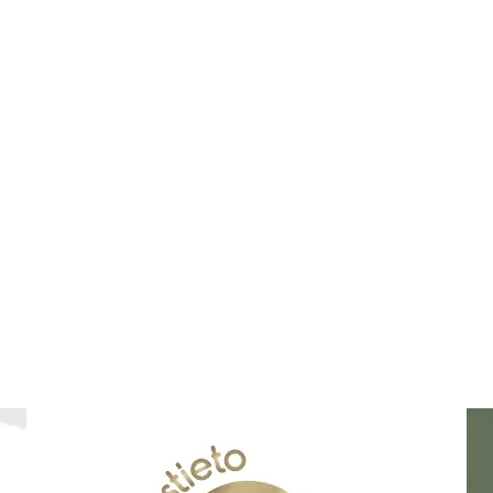
atkahuollon Kotijakelu
1,45 €
Lähettämällä arvostelusi annat me
kanavissa ja medioissa. Stiletto.
arvostelua. Lähettämällä arvoste
Lähetä arvostelu