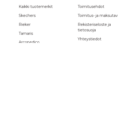
Kaikki tuotemerkit
Toimitusehdot
Skechers
Toimitus- ja maksutav
Rieker
Rekisteriseloste ja
tietosuoja
Tamaris
Yhteystiedot
Arcopedico
Anna palautetta
Chantana
Yritysesittely
Duffy
Guess
Videoesittely
Icebug
Ohjeet ja
Ilves
kokotaulukot
Jack&Jones
JDY
Tilausohje
Kuoma
Kokotaulukot