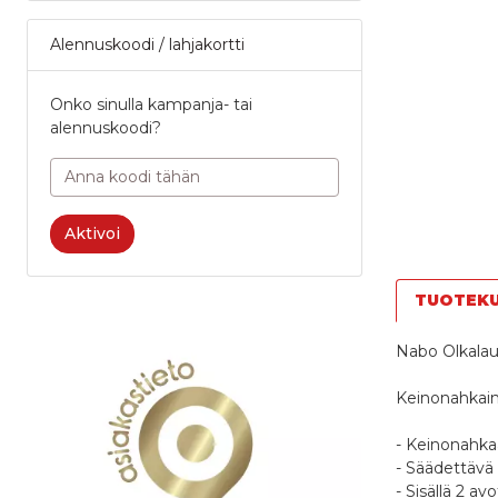
Alennuskoodi / lahjakortti
Onko sinulla kampanja- tai
alennuskoodi?
Aktivoi
TUOTEK
Nabo Olkalau
Keinonahkaine
- Keinonahka
- Säädettävä 
- Sisällä 2 av