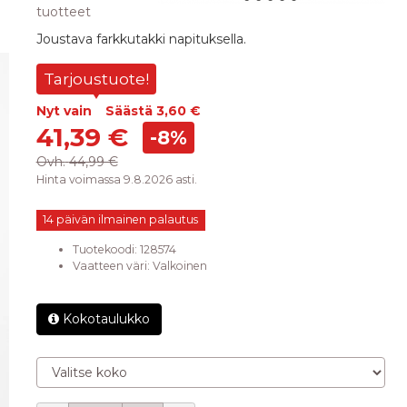
tuotteet
Joustava farkkutakki napituksella.
Tarjoustuote!
Nyt vain
Säästä
3,60 €
41,39 €
-8%
Ovh.
44,99 €
Hinta voimassa 9.8.2026 asti.
14 päivän ilmainen palautus
Tuotekoodi:
128574
Vaatteen väri
:
Valkoinen
Kokotaulukko
Valitse koko
Määrä