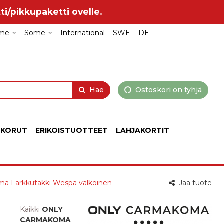
ti/pikkupaketti ovelle.
me
Some
International
SWE
DE
Hae
Ostoskori on tyhjä
 KORUT
ERIKOISTUOTTEET
LAHJAKORTIT
a Farkkutakki Wespa valkoinen
Jaa tuote
Kaikki
ONLY
CARMAKOMA