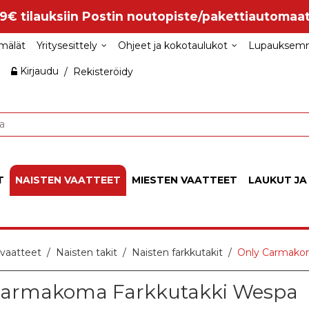
99€ tilauksiin Postin noutopiste/pakettiautomaat
mälät
Yritysesittely
Ohjeet ja kokotaulukot
Lupauksem
Kirjaudu
/
Rekisteröidy
T
NAISTEN VAATTEET
MIESTEN VAATTEET
LAUKUT JA
 vaatteet
Naisten takit
Naisten farkkutakit
Only Carmakom
Carmakoma Farkkutakki Wespa