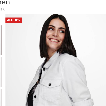
nen
telu
ALE
-8%