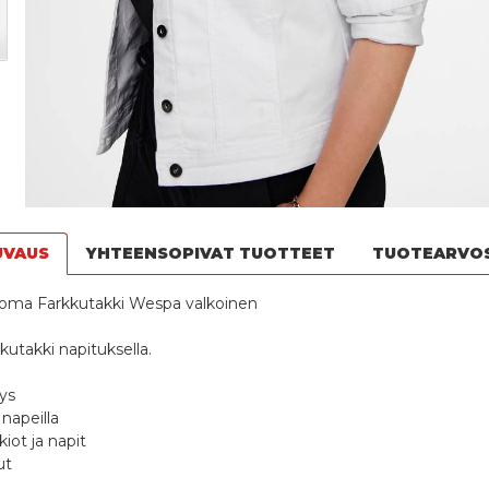
UVAUS
YHTEENSOPIVAT TUOTTEET
TUOTEARVO
oma Farkkutakki Wespa valkoinen
kutakki napituksella.
tys
 napeilla
kiot ja napit
ut