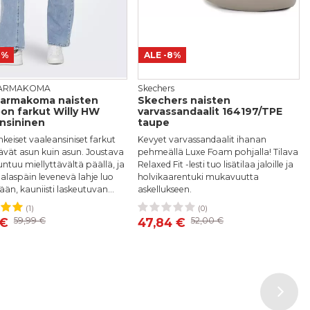
ille oikeuden julkaista sen sivuillamme sekä muissa
fi-verkkokauppa pidättää oikeuden olla julkaisematta
lusi hyväksyt nämä ehdot.
8%
ALE
-8%
CARMAKOMA
Skechers
Carmakoma naisten
Skechers naisten
on farkut Willy HW
varvassandaalit 164197/TPE
nsininen
taupe
keiset vaaleansiniset farkut
Kevyet varvassandaalit ihanan
ävät asun kuin asun. Joustava
pehmeällä Luxe Foam pohjalla! Tilava
ntuu miellyttävältä päällä, ja
Relaxed Fit -lesti tuo lisätilaa jaloille ja
 alaspäin levenevä lahje luo
holvikaarentuki mukavuutta
ään, kauniisti laskeutuvan...
askellukseen.
(1)
(0)
8/32
52/32
54/32
36
37
38
39
40
 €
59,99 €
47,84 €
52,00 €
2
54/32