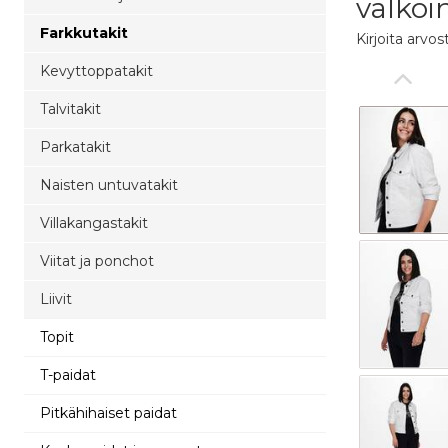
valkoi
Farkkutakit
Kirjoita arvos
Kevyttoppatakit
Talvitakit
Parkatakit
Naisten untuvatakit
Villakangastakit
Viitat ja ponchot
Liivit
Topit
T-paidat
Pitkähihaiset paidat