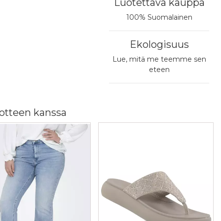
Luotettava kauppa
100% Suomalainen
Ekologisuus
Lue, mitä me teemme sen
eteen
Nouto Postin pakettiautomaatista
4,90 €
otteen kanssa
Nouto valitsemastasi postista
4,90 €
PostNord Pakettiautomaatti
4,95 €
Matkahuollon Lähellä-paketti
5,90 €