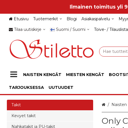
Ilmainen toimitus yli 
Etusivu
Tuotemerkit
Blogi
Asiakaspalvelu
Myy
Tilaa uutiskirje
Suomi / Suomi
Toive- / Tilauslista
NAISTEN KENGÄT
MIESTEN KENGÄT
BOOTSI
TARJOUKSESSA
UUTUUDET
Etusivu
Naisten
Takit
Kevyet takit
Only 
Nahkatakit ja PU-takit