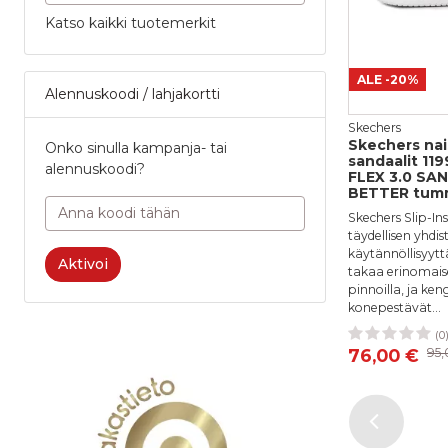
1
Katso kaikki tuotemerkit
ALE
-20%
Alennuskoodi / lahjakortti
Skechers
Skechers nais
Onko sinulla kampanja- tai
sandaalit 11
alennuskoodi?
FLEX 3.0 SA
BETTER tum
Skechers Slip-Ins
täydellisen yhd
käytännöllisyytt
Aktivoi
takaa erinomaise
pinnoilla, ja ken
konepestävät...
(0
37
38
76,00 €
95,