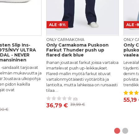
1,45 €
Lähettämällä arvostelusi annat me
kanavissa ja medioissa. Stiletto.
arvostelua. Lähettämällä arvoste
ALE
-8%
ALE
-
Lähetä arvostelu
ONLY CARMAKOMA
ONLY 
ten Slip Ins-
Only Carmakoma Puskoon
Only 
9975/NVY ULTRA
Farkut Thunder push up
plusko
NDAL - NEVER
flared dark blue
vaalea
mansininen
Ihanan joustavat farkut joissa vartaloa
Leveälah
 -sandaalit tarjoavat
imartelevat push up-leikkaukset.
täydent
istelmän mukavuutta ja
Flared-mallin myötä farkut istuvat
denim tu
ä! Joustava ulkopohja
vartalonmyötäisesti vyötäröltä ja
polvista
n pidon kaikilla
lantiolta, mutta lahkeissa on runsaasti
trendikk
gät ovat
tilaa....
4
55,19
(0)
42/32
46/32
48/32
50/32
52/3
)
39
40
41
36,79 €
39,99 €
00 €