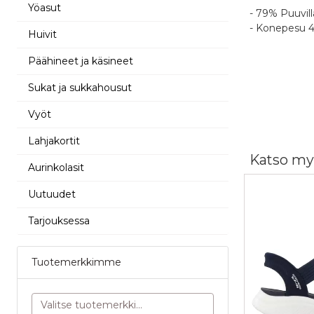
Yöasut
- 79% Puuvill
- Konepesu 
Huivit
Päähineet ja käsineet
Sukat ja sukkahousut
Vyöt
Yhteenso
Lahjakortit
N
0
Katso my
Oletko 
Aurinkolasit
Tuotear
Po
Uutuudet
4
Palvelu
Tarjouksessa
Po
Nimimerkk
1
Tuotemerkkimme
P
Vapaavalint
5
jonka julka
yhteydessä.
M