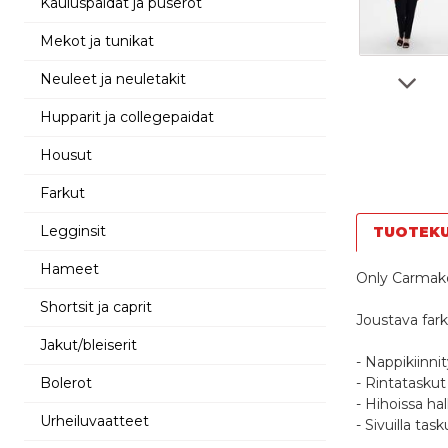
Kauluspaidat ja puserot
Mekot ja tunikat
Neuleet ja neuletakit
Hupparit ja collegepaidat
Housut
Farkut
Legginsit
TUOTEK
Hameet
Only Carmak
Shortsit ja caprit
Joustava fark
Jakut/bleiserit
- Nappikiinni
Bolerot
- Rintataskut
- Hihoissa hal
Urheiluvaatteet
- Sivuilla task