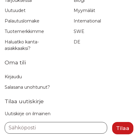
Tarjouksessa
Blogi
Uutuudet
Myymälät
Palautuslomake
International
Tuotemerkkimme
SWE
Haluatko kanta-
DE
asiakkaaksi?
Oma tili
Kirjaudu
Salasana unohtunut?
Tilaa uutiskirje
Uutiskirje on ilmainen
Sähköposti
Tilaa