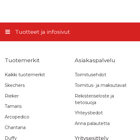
5,90 €
Lähetä arvostelu
Matkahuollon Kotijakelu
11,45 €
Tuotteet ja infosivut
Tuotemerkit
Asiakaspalvelu
Kaikki tuotemerkit
Toimitusehdot
Skechers
Toimitus- ja maksutavat
Rieker
Rekisteriseloste ja
tietosuoja
Tamaris
Yhteystiedot
Arcopedico
Anna palautetta
Chantana
Yritysesittely
Duffy