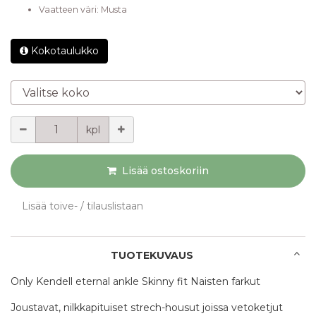
Vaatteen väri
:
Musta
Kokotaulukko
Valitse koko
Määrä
kpl
Lisää ostoskoriin
Lisää toive- / tilauslistaan
TUOTEKUVAUS
Only Kendell eternal ankle Skinny fit Naisten farkut
Joustavat, nilkkapituiset strech-housut joissa vetoketjut