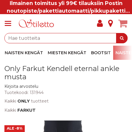
Ilmainen toimitus yli 99€ tilauksiin Postin
noutopiste/pakettiautomaatti/pikkupaketti
ovelle.
NAISTEN KENGÄT
MIESTEN KENGÄT
BOOTSIT
NAISTE
Only Farkut Kendell eternal ankle
musta
Kirjoita arvostelu
Tuotekoodi:
131944
Kaikki
ONLY
tuotteet
Kaikki
FARKUT
ALE
-8%