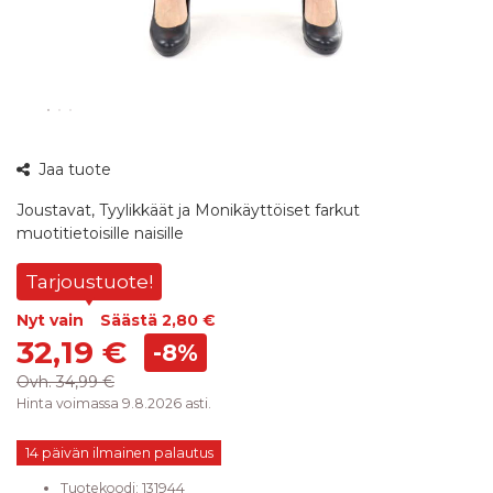
360°
Jaa tuote
kuva
Joustavat, Tyylikkäät ja Monikäyttöiset farkut
muotitietoisille naisille
Tarjoustuote!
Nyt vain
Säästä
2,80 €
32,19 €
-8%
Ovh.
34,99 €
Hinta voimassa 9.8.2026 asti.
14 päivän ilmainen palautus
Tuotekoodi:
131944