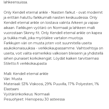
lahkeensuissa.
Only Kendell eternal ankle - Naisten farkut - ovat modernit
ja erittäin haluttu farkkumalli naisten keskuudessa. Only
Kendell eternal ankle on loistava valinta Arkeen ja vapaa-
aikaan. Farkkujen vyötärö on Normaali ja lahkeen malli
vuorostaan Skinny fit. Only Kendell eternal ankle on kapea
ja tiukka malli, joka myötäilee vartalon muotoja.
Farkkujen väri on musta joten voit suunnitella useita
asukokonaisuuksia - verkkokaupassamme. Vaihtoehtoja on
useita, voit valita esimerkiksi valkoisen bleiserin ja yhdistellä
siihen punaiset korkokengät. Löydät kaiken tarvitsemasi
Stiletto.fi verkkokaupasta
Malli: Kendell eternal ankle
Väri: Musta
Materiaali: 53% Viskoosi, 29% Puuvilla, 17% Polyesteri, 1%
Elastaani
Vyötärönkorkeus: Normaali
Pesuohjeet: Hienopesu 30 asteessa