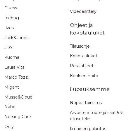
Guess
Videoesittely
Icebug
Ohjeet ja
Ilves
kokotaulukot
Jack&Jones
Tilausohje
JDY
Kokotaulukot
Kuoma
Pesuohjeet
Laura Vita
Kenkien hoito
Marco Tozzi
Migant
Lupauksemme
Musse&Cloud
Nopea toimitus
Nabo
Arvostele tuote ja saat 5 €
Nursing Care
etusetelin
Only
Ilmainen palautus