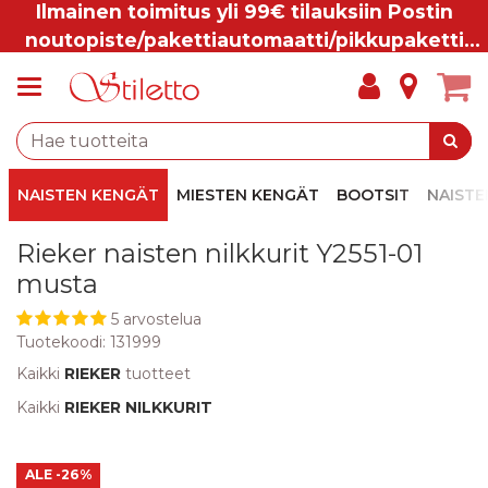
Ilmainen toimitus yli 99€ tilauksiin Postin
noutopiste/pakettiautomaatti/pikkupaketti
ovelle.
NAISTEN KENGÄT
MIESTEN KENGÄT
BOOTSIT
NAISTE
Rieker naisten nilkkurit Y2551-01
musta
5 arvostelua
Tuotekoodi:
131999
Kaikki
RIEKER
tuotteet
Kaikki
RIEKER NILKKURIT
ALE
-26%