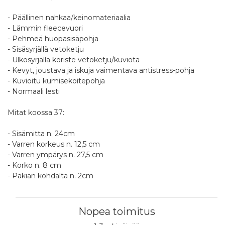
- Päällinen nahkaa/keinomateriaalia
- Lämmin fleecevuori
- Pehmeä huopasisäpohja
- Sisäsyrjällä vetoketju
- Ulkosyrjällä koriste vetoketju/kuviota
- Kevyt, joustava ja iskuja vaimentava antistress-pohja
- Kuvioitu kumisekoitepohja
- Normaali lesti
Mitat koossa 37:
- Sisämitta n. 24cm
- Varren korkeus n. 12,5 cm
- Varren ympärys n. 27,5 cm
- Korko n. 8 cm
- Päkiän kohdalta n. 2cm
Nopea toimitus