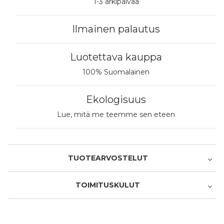
1-3 arkipäivää
Ilmainen palautus
Luotettava kauppa
100% Suomalainen
Ekologisuus
Lue, mitä me teemme sen eteen
TUOTEARVOSTELUT
Tuotearviointi
(
5
)
TOIMITUSKULUT
5.0
/ 5.0
(
0
)
Nouto myymälästä
Palvelu/toimitus
0,00 €
5.0
/ 5.0
(
0
)