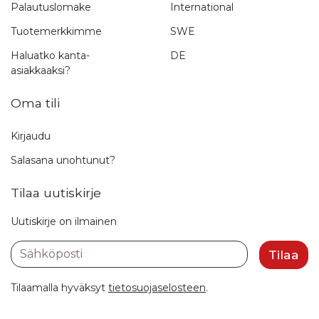
Palautuslomake
International
Lähetä arvostelu
Tuotemerkkimme
SWE
Haluatko kanta-
DE
asiakkaaksi?
Oma tili
Kirjaudu
Salasana unohtunut?
Tilaa uutiskirje
Uutiskirje on ilmainen
Sähköposti
Tilaa
Tilaamalla hyväksyt
tietosuojaselosteen
.