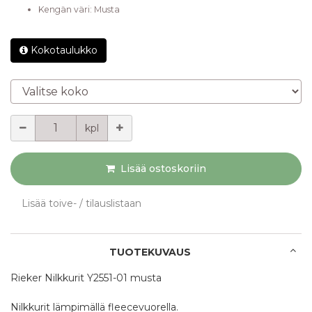
Kengän väri
:
Musta
Kokotaulukko
Valitse koko
Määrä
kpl
Lisää ostoskoriin
Lisää toive- / tilauslistaan
TUOTEKUVAUS
Rieker Nilkkurit Y2551-01 musta
Nilkkurit lämpimällä fleecevuorella.