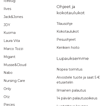
Icebug
Mukavat jalassa. Just niin hyvännäköiset, kun
Ohjeet ja
Ilves
kuvassa. Olen erittäin tyytyväinen. Ja kiitos
kokotaulukot
nopeasta toimituksesta.
Jack&Jones
Tilausohje
Tuotearviointi
JDY
Palvelu/toimitus
Kokotaulukot
Kuoma
Pesuohjeet
Laura Vita
Kenkien hoito
Marco Tozzi
Hedu
,
15.11.2022
Migant
Lupauksemme
Sirot,napakat hyvät kävellä.
Musse&Cloud
Nopea toimitus
Tuotearviointi
Nabo
Arvostele tuote ja saat 5 €
Palvelu/toimitus
Nursing Care
etusetelin
Only
Ilmainen palautus
Otz
14 päivän palautusoikeus
Oletko ostanut tämän tuotteen?
Pieces