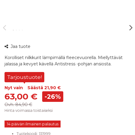
360°
Jaa tuote
kuva
Korolliset nilkkurit lämpimällä fleecevuorella. Miellyttävät
jalassa ja kevyet kävellä Antistress -pohjan ansiosta.
Tarjoustuote!
Nyt vain
Säästä
21,90 €
63,00 €
-26%
Ovh.
84,90 €
Hinta voimassa toistaiseksi
14 päivän ilmainen palautus
Tuotekoodi:
131999