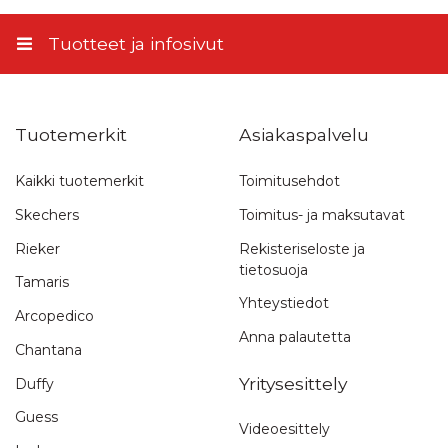
11,45 €
Superhyvät jalkaan, koko ja tyyli juuri kuvan
mukaiset!
Tuotteet ja infosivut
Tuotearviointi
Palvelu/toimitus
Tuotemerkit
Asiakaspalvelu
Kaikki tuotemerkit
Toimitusehdot
SK
,
13.12.2022
Skechers
Toimitus- ja maksutavat
Mukavat jalassa, kevyet. Koko vastaa hyvin
Rieker
Rekisteriseloste ja
standardeja. Toimitus nopea.
tietosuoja
Tamaris
Yhteystiedot
Tuotearviointi
Arcopedico
Palvelu/toimitus
Anna palautetta
Chantana
Yritysesittely
Duffy
Guess
KatiRa
,
11.12.2022
Videoesittely