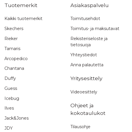
Tuotemerkit
Asiakaspalvelu
Kaikki tuotemerkit
Toimitusehdot
Skechers
Toimitus- ja maksutavat
Rieker
Rekisteriseloste ja
tietosuoja
Tamaris
Yhteystiedot
Arcopedico
Anna palautetta
Chantana
Yritysesittely
Duffy
Guess
Videoesittely
Icebug
Ohjeet ja
Ilves
kokotaulukot
Jack&Jones
Tilausohje
JDY