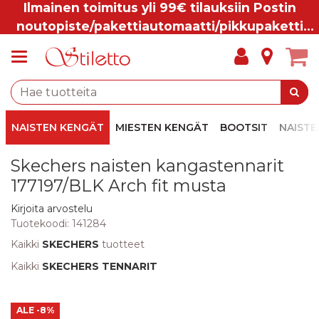
Ilmainen toimitus yli 99€ tilauksiin Postin
noutopiste/pakettiautomaatti/pikkupaketti
ovelle.
NAISTEN KENGÄT
MIESTEN KENGÄT
BOOTSIT
NAISTE
Skechers naisten kangastennarit
177197/BLK Arch fit musta
Kirjoita arvostelu
Tuotekoodi:
141284
Kaikki
SKECHERS
tuotteet
Kaikki
SKECHERS TENNARIT
ALE
-8%