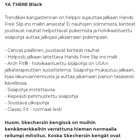
YA THERE Black
Trendikäs kangastennari on helppo sujauttaa jalkaan Hands
Free Slip-ins mallin ansiosta! Ei nauhojen solmimista, kiinteät
joustavat nauhat helpottavat pukemista ja holvikaarituettu
sisäpohja auttaa jalkojasi jaksamaan pidempään.
- Canvas päällinen, joustavat kiinteät nauhat
- Helposti jalkaan laitettava Hands Free Slip-ins malli
- Arch Fit® - holvikaarituettu sisäpohja on USA:n
jalkaterapeuttien suosittelema. Sisäpohja mukautuu jalkaan,
lisää iskunvaimennusta ja auttaa jakamaan painon tasaisesti
kävellessä.
- Sisäpohja irrotettavisa
- Kepeästi pehmustettu sisäpohja
- Joustava ulkopohja
- Classic Fit - normaali lesti
Huom. Skechersin kengissä on muihin
kenkämerkkeihin verrattuna hieman normaalia
reilumpi mitoitus. Koska Skechersin kengät ovat