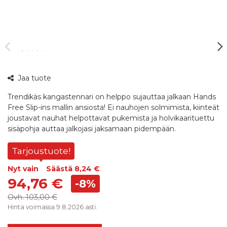
360°
Jaa tuote
kuva
Trendikäs kangastennari on helppo sujauttaa jalkaan Hands
Free Slip-ins mallin ansiosta! Ei nauhojen solmimista, kiinteät
joustavat nauhat helpottavat pukemista ja holvikaarituettu
sisäpohja auttaa jalkojasi jaksamaan pidempään.
Tarjoustuote!
Nyt vain
Säästä
8,24 €
94,76 €
-8%
Ovh.
103,00 €
Hinta voimassa 9.8.2026 asti.