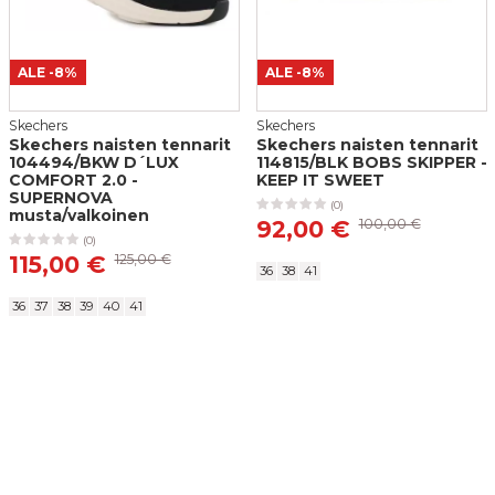
14,50 €
PostNord Pakettiautomaatti
4,95 €
ALE
-8%
ALE
-8%
PostNord Palvelupiste
Lähettämällä arvostelusi annat meille oikeuden julkaista sen
Skechers
Skechers
sivuillamme sekä muissa kanavissa ja medioissa. Stiletto.fi-
5,10 €
Skechers naisten tennarit
Skechers naisten tennarit
verkkokauppa pidättää oikeuden olla julkaisematta arvostelua.
104494/BKW D´LUX
114815/BLK BOBS SKIPPER -
Lähettämällä arvostelusi hyväksyt nämä ehdot.
COMFORT 2.0 -
KEEP IT SWEET
Matkahuollon Lähellä-paketti
SUPERNOVA
5,90 €
(0)
musta/valkoinen
Lähetä arvostelu
92,00 €
100,00 €
(0)
Matkahuollon Kotijakelu
115,00 €
125,00 €
11,45 €
36
38
41
36
37
38
39
40
41