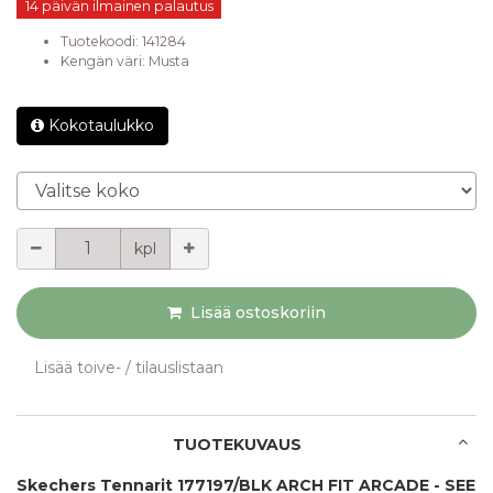
14 päivän ilmainen palautus
Tuotekoodi:
141284
Kengän väri
:
Musta
Kokotaulukko
Valitse koko
Määrä
kpl
Lisää ostoskoriin
Lisää toive- / tilauslistaan
TUOTEKUVAUS
Skechers Tennarit 177197/BLK ARCH FIT ARCADE - SEE