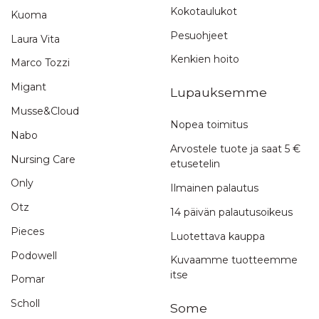
Kokotaulukot
Kuoma
Pesuohjeet
Laura Vita
Kenkien hoito
Marco Tozzi
Migant
Lupauksemme
Musse&Cloud
Nopea toimitus
Nabo
Arvostele tuote ja saat 5 €
Nursing Care
etusetelin
Only
Ilmainen palautus
Otz
14 päivän palautusoikeus
Pieces
Luotettava kauppa
Podowell
Kuvaamme tuotteemme
itse
Pomar
Scholl
Some