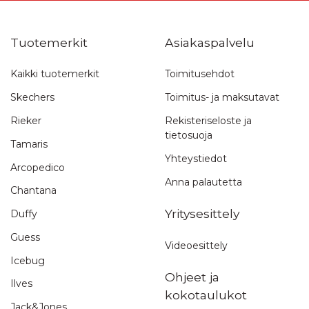
Tuotemerkit
Asiakaspalvelu
Kaikki tuotemerkit
Toimitusehdot
Skechers
Toimitus- ja maksutavat
Rieker
Rekisteriseloste ja
tietosuoja
Tamaris
Yhteystiedot
Arcopedico
Anna palautetta
Chantana
Yritysesittely
Duffy
Guess
Videoesittely
Icebug
Ohjeet ja
Ilves
kokotaulukot
Jack&Jones