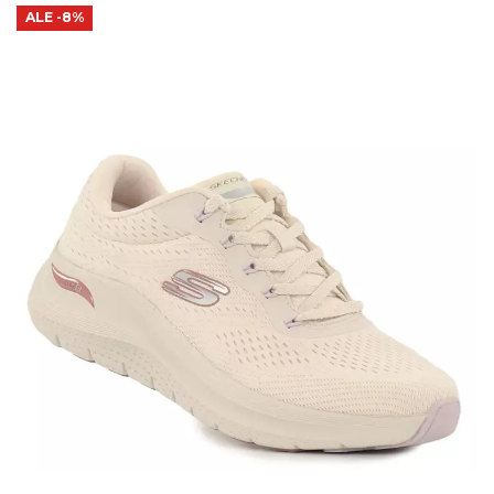
ALE
-8%