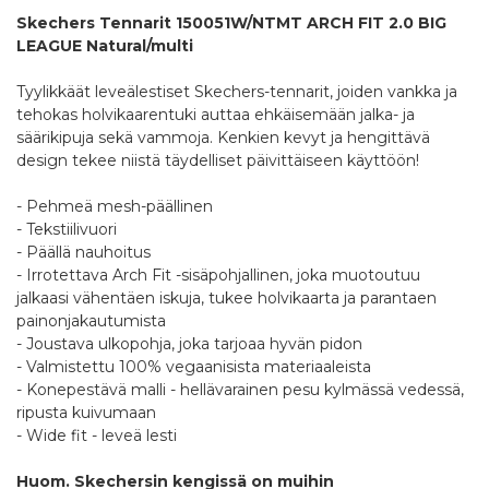
Skechers Tennarit 150051W/NTMT ARCH FIT 2.0 BIG
LEAGUE Natural/multi
Tyylikkäät leveälestiset Skechers-tennarit, joiden vankka ja
tehokas holvikaarentuki auttaa ehkäisemään jalka- ja
säärikipuja sekä vammoja. Kenkien kevyt ja hengittävä
design tekee niistä täydelliset päivittäiseen käyttöön!
- Pehmeä mesh-päällinen
- Tekstiilivuori
- Päällä nauhoitus
- Irrotettava Arch Fit -sisäpohjallinen, joka muotoutuu
jalkaasi vähentäen iskuja, tukee holvikaarta ja parantaen
painonjakautumista
- Joustava ulkopohja, joka tarjoaa hyvän pidon
- Valmistettu 100% vegaanisista materiaaleista
- Konepestävä malli - hellävarainen pesu kylmässä vedessä,
ripusta kuivumaan
- Wide fit - leveä lesti
Huom. Skechersin kengissä on muihin