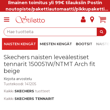
Ilmainen toimitus yli 99€ tilauksiin Postin
noutopiste/pakettiautomaatti/pikkupaketti
ovelle.
NAISTEN KENGÄT
MIESTEN KENGÄT
BOOTSIT
NAISTE
Skechers naisten leveälestiset
tennarit 150051W/NTMT Arch fit
beige
Kirjoita arvostelu
Tuotekoodi:
141205
Kaikki
SKECHERS
tuotteet
Kaikki
SKECHERS TENNARIT