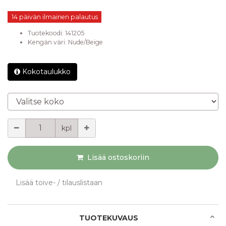
14 päivän ilmainen palautus
Tuotekoodi:
141205
Kengän väri
:
Nude/Beige
Kokotaulukko
Valitse koko
Määrä
kpl
Lisää ostoskoriin
Lisää toive- / tilauslistaan
TUOTEKUVAUS