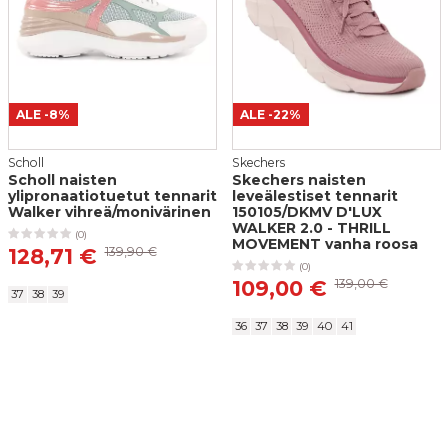
Postin kotiinkuljetus
14,50 €
PostNord Pakettiautomaatti
4,95 €
ALE
-8%
ALE
-22%
PostNord Palvelupiste
Lähettämällä arvostelusi annat meille oikeuden julkaista sen
Scholl
Skechers
sivuillamme sekä muissa kanavissa ja medioissa. Stiletto.fi-
5,10 €
Scholl naisten
Skechers naisten
verkkokauppa pidättää oikeuden olla julkaisematta arvostelua.
ylipronaatiotuetut tennarit
leveälestiset tennarit
Lähettämällä arvostelusi hyväksyt nämä ehdot.
Walker vihreä/monivärinen
150105/DKMV D'LUX
Matkahuollon Lähellä-paketti
WALKER 2.0 - THRILL
5,90 €
(0)
MOVEMENT vanha roosa
Lähetä arvostelu
128,71 €
139,90 €
(0)
Matkahuollon Kotijakelu
109,00 €
139,00 €
11,45 €
37
38
39
36
37
38
39
40
41