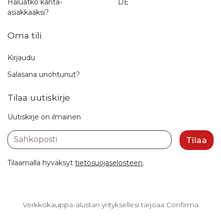
Haluatko kanta-
DE
asiakkaaksi?
Oma tili
Kirjaudu
Salasana unohtunut?
Tilaa uutiskirje
Uutiskirje on ilmainen
Sähköposti
Tilaa
Tilaamalla hyväksyt
tietosuojaselosteen
.
Verkkokauppa-alustan yrityksellesi tarjoaa Confirma