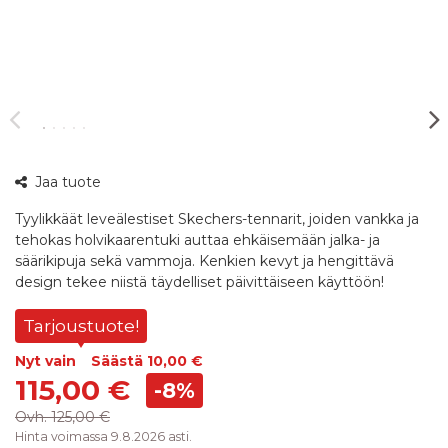
360°
Jaa tuote
kuva
Tyylikkäät leveälestiset Skechers-tennarit, joiden vankka ja
tehokas holvikaarentuki auttaa ehkäisemään jalka- ja
säärikipuja sekä vammoja. Kenkien kevyt ja hengittävä
design tekee niistä täydelliset päivittäiseen käyttöön!
Tarjoustuote!
Nyt vain
Säästä
10,00 €
115,00 €
-8%
Ovh.
125,00 €
Hinta voimassa 9.8.2026 asti.