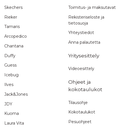
Skechers
Toimitus- ja maksutavat
Rieker
Rekisteriseloste ja
tietosuoja
Tamaris
Yhteystiedot
Arcopedico
Anna palautetta
Chantana
Yritysesittely
Duffy
Guess
Videoesittely
Icebug
Ohjeet ja
Ilves
kokotaulukot
Jack&Jones
Tilausohje
JDY
Kokotaulukot
Kuoma
Pesuohjeet
Laura Vita