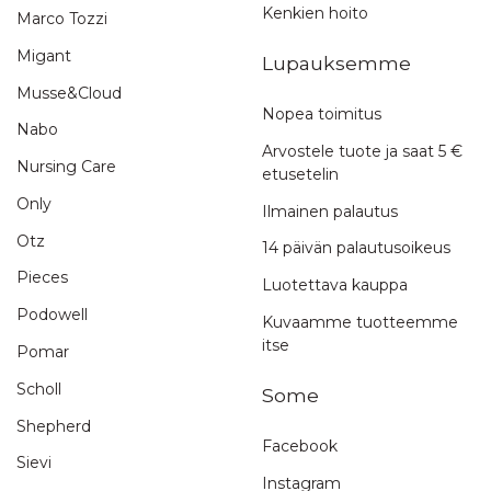
Kenkien hoito
Marco Tozzi
Migant
Lupauksemme
Musse&Cloud
Nopea toimitus
Nabo
Arvostele tuote ja saat 5 €
Nursing Care
etusetelin
Only
Ilmainen palautus
Otz
14 päivän palautusoikeus
Pieces
Luotettava kauppa
Podowell
Kuvaamme tuotteemme
itse
Pomar
Scholl
Some
Shepherd
Facebook
Sievi
Instagram