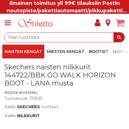
Ilmainen toimitus yli 99€ tilauksiin Postin
noutopiste/pakettiautomaatti/pikkupaketti
ovelle.
NAISTEN KENGÄT
MIESTEN KENGÄT
BOOTSIT
NAISTE
Skechers naisten nilkkurit
144722/BBK GO WALK HORIZON
BOOT - LANA musta
Kirjoita arvostelu
Tuotekoodi:
139595
Kaikki
SKECHERS
tuotteet
Kaikki
NILKKURIT