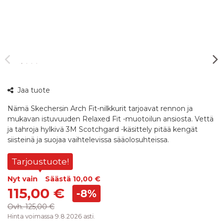
360°
Jaa tuote
kuva
Nämä Skechersin Arch Fit-nilkkurit tarjoavat rennon ja
mukavan istuvuuden Relaxed Fit -muotoilun ansiosta. Vettä
ja tahroja hylkivä 3M Scotchgard -käsittely pitää kengät
siisteinä ja suojaa vaihtelevissa sääolosuhteissa.
Tarjoustuote!
Nyt vain
Säästä
10,00 €
115,00 €
-8%
Ovh.
125,00 €
Hinta voimassa 9.8.2026 asti.