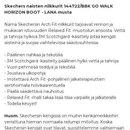
Skechers naisten nilkkurit 144722/BBK GO WALK
HORIZON BOOT - LANA musta
Nämä Skechersin Arch Fit-nilkkurit tarjoavat rennon ja
mukavan istuvuuden Relaxed Fit -muotoilun ansiosta. Vettä
ja tahroja hylkivä 3M Scotchgard -käsittely pitää kengät
siisteinä ja suojaa vaihtelevissa sääolosuhteissa.
- Päällinen nahkaa ja tekstiiliä
- 3M Scotchgard -käsitelty päällinen hylkii vettä ja tahroja
- Vuori pehmeää teddyä ja tekstiiliä
- Joustava ulkopohja
- Irrotettava Arch Fit -pohjallinen jalkaterapeuttien
sertifioimalla holvikaarentuella
- Päällä säädettävä nauhoitus
- Relaxed Fit -malli takaa lisää tilaa varpaille ja jalkaterälle
- Todella kevyet!
Huom.
Skechersin kengissä on muihin kenkämerkkeihin
verrattuna hieman normaalia reilumpi mitoitus. Koska
Skechersin kengät ovat tilavat, suosittelemme valitsemaan