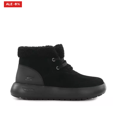
ALE
-8%