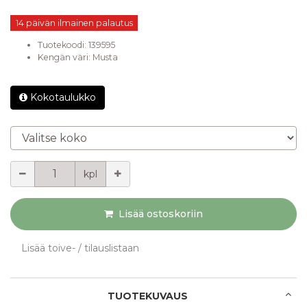
14 päivän ilmainen palautus
Tuotekoodi:
139595
Kengän väri
:
Musta
Kokotaulukko
Valitse koko
Määrä
kpl
Lisää ostoskoriin
Lisää toive- / tilauslistaan
TUOTEKUVAUS