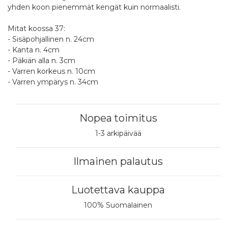
yhden koon pienemmät kengät kuin normaalisti.
Mitat koossa 37:
- Sisäpohjallinen n. 24cm
- Kanta n. 4cm
- Päkiän alla n. 3cm
- Varren korkeus n. 10cm
- Varren ympärys n. 34cm
Nopea toimitus
1-3 arkipäivää
Ilmainen palautus
Luotettava kauppa
100% Suomalainen