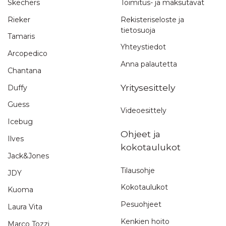
Skechers
Toimitus- ja maksutavat
Rieker
Rekisteriseloste ja
tietosuoja
Tamaris
Yhteystiedot
Arcopedico
Anna palautetta
Chantana
Yritysesittely
Duffy
Guess
Videoesittely
Icebug
Ohjeet ja
Ilves
kokotaulukot
Jack&Jones
Tilausohje
JDY
Kokotaulukot
Kuoma
Pesuohjeet
Laura Vita
Kenkien hoito
Marco Tozzi