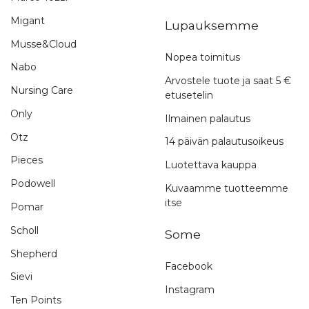
Migant
Lupauksemme
Musse&Cloud
Nopea toimitus
Nabo
Arvostele tuote ja saat 5 €
Nursing Care
etusetelin
Only
Ilmainen palautus
Otz
14 päivän palautusoikeus
Pieces
Luotettava kauppa
Podowell
Kuvaamme tuotteemme
itse
Pomar
Scholl
Some
Shepherd
Facebook
Sievi
Instagram
Ten Points