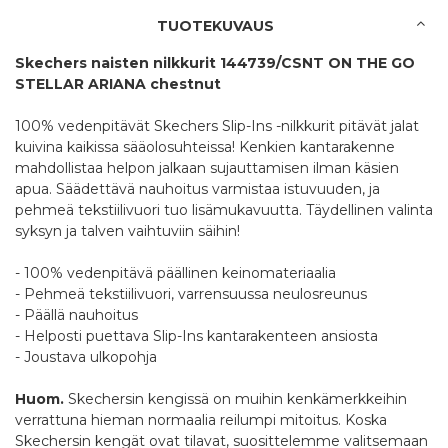
TUOTEKUVAUS
Skechers naisten nilkkurit 144739/CSNT ON THE GO
STELLAR ARIANA chestnut
100% vedenpitävät Skechers Slip-Ins -nilkkurit pitävät jalat
kuivina kaikissa sääolosuhteissa! Kenkien kantarakenne
mahdollistaa helpon jalkaan sujauttamisen ilman käsien
apua. Säädettävä nauhoitus varmistaa istuvuuden, ja
pehmeä tekstiilivuori tuo lisämukavuutta. Täydellinen valinta
syksyn ja talven vaihtuviin säihin!
- 100% vedenpitävä päällinen keinomateriaalia
- Pehmeä tekstiilivuori, varrensuussa neulosreunus
- Päällä nauhoitus
- Helposti puettava Slip-Ins kantarakenteen ansiosta
- Joustava ulkopohja
Huom.
Skechersin kengissä on muihin kenkämerkkeihin
verrattuna hieman normaalia reilumpi mitoitus. Koska
Skechersin kengät ovat tilavat, suosittelemme valitsemaan