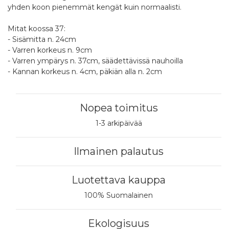
yhden koon pienemmät kengät kuin normaalisti.
Mitat koossa 37:
- Sisämitta n. 24cm
- Varren korkeus n. 9cm
- Varren ympärys n. 37cm, säädettävissä nauhoilla
- Kannan korkeus n. 4cm, päkiän alla n. 2cm
Nopea toimitus
1-3 arkipäivää
Ilmainen palautus
Luotettava kauppa
100% Suomalainen
Ekologisuus