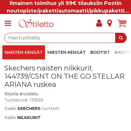
Ilmainen toimitus yli 99€ tilauksiin Postin
noutopiste/pakettiautomaatti/pikkupaketti
ovelle.
NAISTEN KENGÄT
MIESTEN KENGÄT
BOOTSIT
NAISTE
Skechers naisten nilkkurit
144739/CSNT ON THE GO STELLAR
ARIANA ruskea
Kirjoita arvostelu
Tuotekoodi:
139569
Kaikki
SKECHERS
tuotteet
Kaikki
NILKKURIT