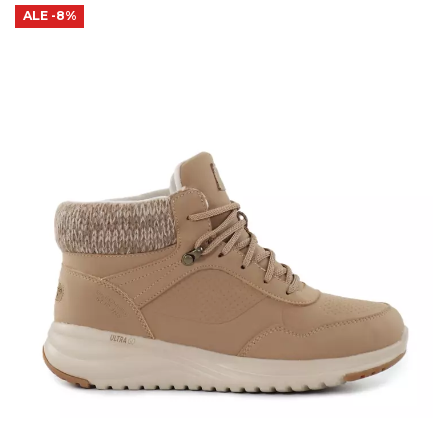
ALE
-8%