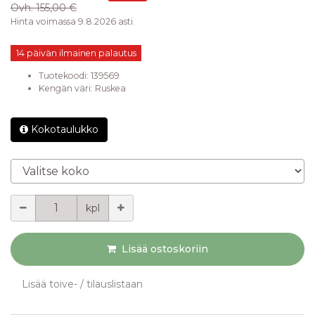
Ovh.
155,00 €
Hinta voimassa 9.8.2026 asti.
14 päivän ilmainen palautus
Tuotekoodi:
139569
Kengän väri
:
Ruskea
Kokotaulukko
Valitse koko
Määrä
kpl
Lisää ostoskoriin
Lisää toive- / tilauslistaan