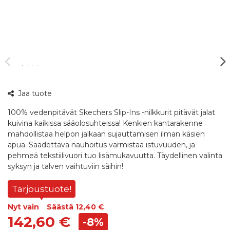
360°
Jaa tuote
kuva
100% vedenpitävät Skechers Slip-Ins -nilkkurit pitävät jalat
kuivina kaikissa sääolosuhteissa! Kenkien kantarakenne
mahdollistaa helpon jalkaan sujauttamisen ilman käsien
apua. Säädettävä nauhoitus varmistaa istuvuuden, ja
pehmeä tekstiilivuori tuo lisämukavuutta. Täydellinen valinta
syksyn ja talven vaihtuviin säihin!
Tarjoustuote!
Nyt vain
Säästä
12,40 €
142,60 €
-8%