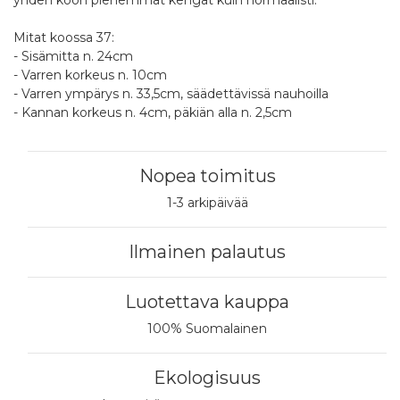
yhden koon pienemmät kengät kuin normaalisti.
Mitat koossa 37:
- Sisämitta n. 24cm
- Varren korkeus n. 10cm
- Varren ympärys n. 33,5cm, säädettävissä nauhoilla
- Kannan korkeus n. 4cm, päkiän alla n. 2,5cm
Nopea toimitus
1-3 arkipäivää
Ilmainen palautus
Luotettava kauppa
100% Suomalainen
Ekologisuus