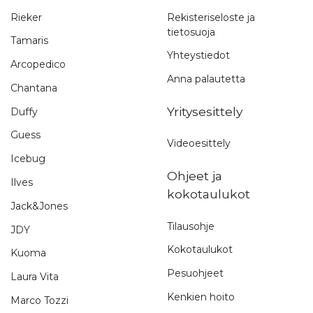
Rieker
Rekisteriseloste ja
tietosuoja
Tamaris
Yhteystiedot
Arcopedico
Anna palautetta
Chantana
Yritysesittely
Duffy
Guess
Videoesittely
Icebug
Ohjeet ja
Ilves
kokotaulukot
Jack&Jones
Tilausohje
JDY
Kokotaulukot
Kuoma
Pesuohjeet
Laura Vita
Kenkien hoito
Marco Tozzi