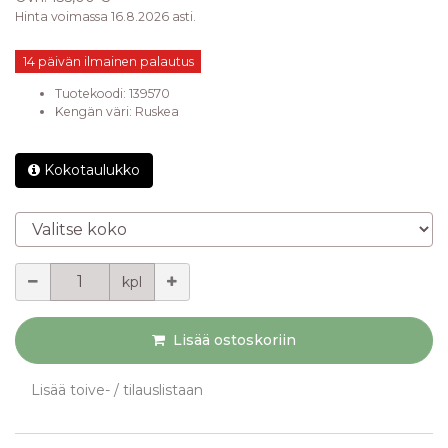
Hinta voimassa 16.8.2026 asti.
14 päivän ilmainen palautus
Tuotekoodi:
139570
Kengän väri
:
Ruskea
Kokotaulukko
Valitse koko
Määrä
kpl
Lisää ostoskoriin
Lisää toive- / tilauslistaan