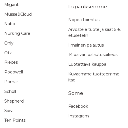
Migant
Lupauksemme
Musse&Cloud
Nopea toimitus
Nabo
Arvostele tuote ja saat 5 €
Nursing Care
etusetelin
Only
Ilmainen palautus
Otz
14 päivän palautusoikeus
Pieces
Luotettava kauppa
Podowell
Kuvaamme tuotteemme
itse
Pomar
Scholl
Some
Shepherd
Facebook
Sievi
Instagram
Ten Points