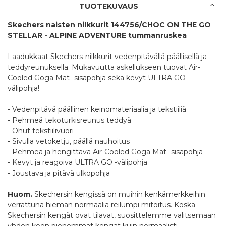
TUOTEKUVAUS
Skechers naisten nilkkurit 144756/CHOC ON THE GO
STELLAR - ALPINE ADVENTURE tummanruskea
Laadukkaat Skechers-nilkkurit vedenpitävällä päällisellä ja
teddyreunuksella. Mukavuutta askellukseen tuovat Air-
Cooled Goga Mat -sisäpohja sekä kevyt ULTRA GO -
välipohja!
- Vedenpitävä päällinen keinomateriaalia ja tekstiiliä
- Pehmeä tekoturkisreunus teddyä
- Ohut tekstiilivuori
- Sivulla vetoketju, päällä nauhoitus
- Pehmeä ja hengittävä Air-Cooled Goga Mat- sisäpohja
- Kevyt ja reagoiva ULTRA GO -välipohja
- Joustava ja pitävä ulkopohja
Huom.
Skechersin kengissä on muihin kenkämerkkeihin
verrattuna hieman normaalia reilumpi mitoitus. Koska
Skechersin kengät ovat tilavat, suosittelemme valitsemaan