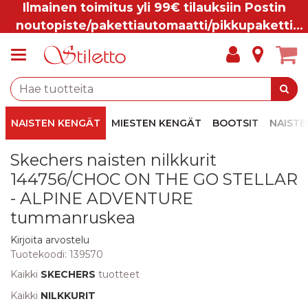
Ilmainen toimitus yli 99€ tilauksiin Postin
noutopiste/pakettiautomaatti/pikkupaketti
ovelle.
NAISTEN KENGÄT
MIESTEN KENGÄT
BOOTSIT
NAISTE
Skechers naisten nilkkurit
144756/CHOC ON THE GO STELLAR
- ALPINE ADVENTURE
tummanruskea
Kirjoita arvostelu
Tuotekoodi:
139570
Kaikki
SKECHERS
tuotteet
Kaikki
NILKKURIT