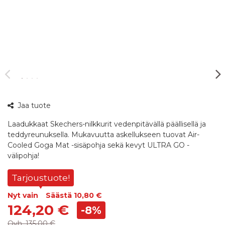
360°
Jaa tuote
kuva
Laadukkaat Skechers-nilkkurit vedenpitävällä päällisellä ja
teddyreunuksella. Mukavuutta askellukseen tuovat Air-
Cooled Goga Mat -sisäpohja sekä kevyt ULTRA GO -
välipohja!
Tarjoustuote!
Nyt vain
Säästä
10,80 €
124,20 €
-8%
Ovh.
135,00 €