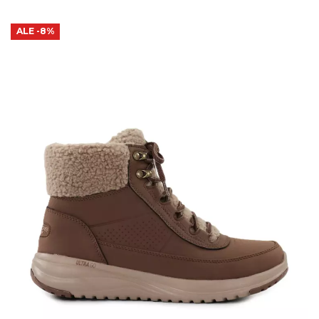
ALE
-8%