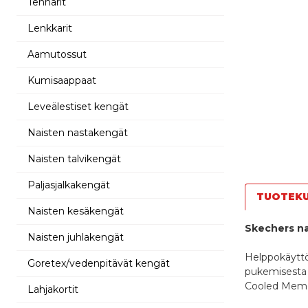
Tennarit
Lenkkarit
Aamutossut
Kumisaappaat
Leveälestiset kengät
Naisten nastakengät
Naisten talvikengät
Paljasjalkakengät
TUOTEK
Naisten kesäkengät
Skechers na
Naisten juhlakengät
Helppokäyttöi
Goretex/vedenpitävät kengät
pukemisesta v
Cooled Memor
Lahjakortit