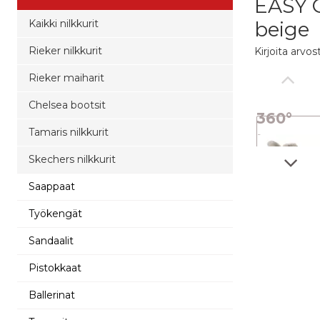
EASY 
Kaikki nilkkurit
beige
Rieker nilkkurit
Kirjoita arvos
Rieker maiharit
Chelsea bootsit
360°
Tamaris nilkkurit
kuva
Skechers nilkkurit
Saappaat
Työkengät
Sandaalit
Pistokkaat
Ballerinat