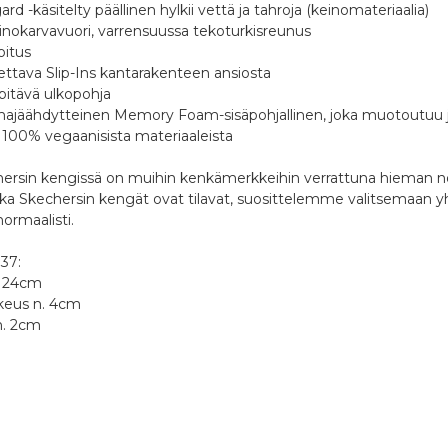
d -käsitelty päällinen hylkii vettä ja tahroja (keinomateriaalia)
nokarvavuori, varrensuussa tekoturkisreunus
oitus
ettava Slip-Ins kantarakenteen ansiosta
 pitävä ulkopohja
majäähdytteinen Memory Foam-sisäpohjallinen, joka muotoutuu
 100% vegaanisista materiaaleista
ersin kengissä on muihin kenkämerkkeihin verrattuna hieman no
ska Skechersin kengät ovat tilavat, suosittelemme valitsemaa
ormaalisti.
37:
. 24cm
keus n. 4cm
a n. 2cm
outo myymälästä
,00 €
ostanut tämän tuotteen?
1 tähti 5 tähdestä
2 tähteä 5 tähdestä
3 tähteä 5 tähdestä
4 tähteä 5 tähdestä
5 tähteä 5 tähdestä
viointi
sti - Pikkupaketti ovelle