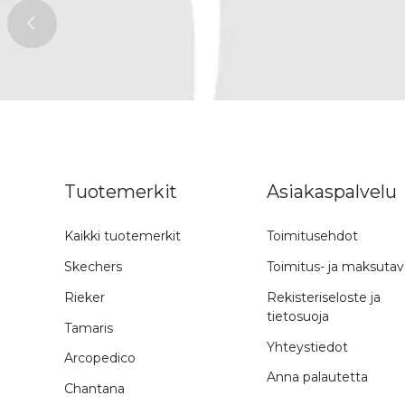
n ylös
Tuotemerkit
Asiakaspalvelu
Kaikki tuotemerkit
Toimitusehdot
Skechers
Toimitus- ja maksutav
Rieker
Rekisteriseloste ja
tietosuoja
Tamaris
Yhteystiedot
Arcopedico
Anna palautetta
Chantana