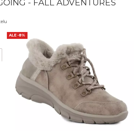
GOING - FALL ADVENTURES
telu
ALE
-8%