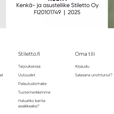
Stiletto.fi
Oma tili
Tarjouksessa
Kirjaudu
at
Uutuudet
Salasana unohtunut?
Palautuslomake
Tuotemerkkimme
Haluatko kanta-
asiakkaaksi?