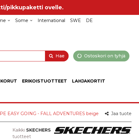
ti/pikkupaketti ovelle.
me
Some
International
SWE
DE
Hae
Ostoskori on tyhjä
 KORUT
ERIKOISTUOTTEET
LAHJAKORTIT
75/TPE EASY GOING - FALL ADVENTURES beige
Jaa tuote
Kaikki
SKECHERS
tuotteet