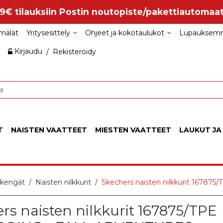
99€ tilauksiin Postin noutopiste/pakettiautomaat
mälät
Yritysesittely
Ohjeet ja kokotaulukot
Lupauksem
Kirjaudu
/
Rekisteröidy
T
NAISTEN VAATTEET
MIESTEN VAATTEET
LAUKUT JA
 kengät
Naisten nilkkurit
Skechers naisten nilkkurit 1678
rs naisten nilkkurit 167875/TPE