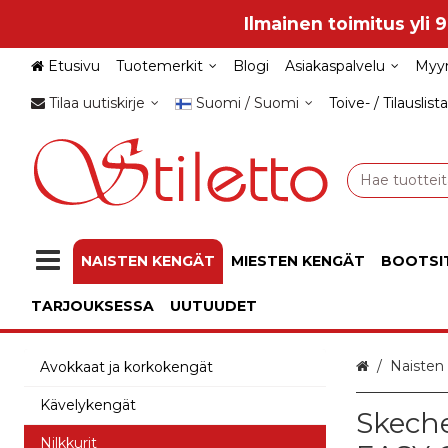
Ilmainen toimitus yli 
Etusivu
Tuotemerkit
Blogi
Asiakaspalvelu
Myy
Tilaa uutiskirje
Suomi / Suomi
Toive- / Tilauslista
NAISTEN KENGÄT
MIESTEN KENGÄT
BOOTSI
TARJOUKSESSA
UUTUUDET
Etusivu
Naisten
Avokkaat ja korkokengät
Kävelykengät
Skeche
Nilkkurit