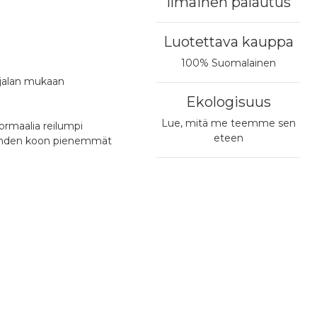
Ilmainen palautus
Luotettava kauppa
100% Suomalainen
 jalan mukaan
Ekologisuus
Lue, mitä me teemme sen
rmaalia reilumpi
eteen
n yhden koon pienemmät
Nouto Postin pakettiautomaatista
0,00 €
Nouto valitsemastasi postista