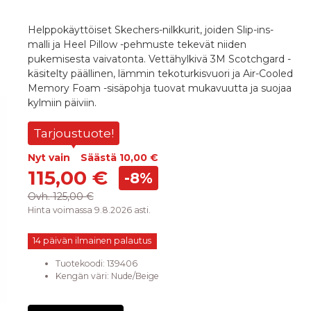
Helppokäyttöiset Skechers-nilkkurit, joiden Slip-ins-
malli ja Heel Pillow -pehmuste tekevät niiden
pukemisesta vaivatonta. Vettähylkivä 3M Scotchgard -
käsitelty päällinen, lämmin tekoturkisvuori ja Air-Cooled
Memory Foam -sisäpohja tuovat mukavuutta ja suojaa
kylmiin päiviin.
Tarjoustuote!
Nyt vain
Säästä
10,00 €
115,00 €
-8%
Ovh.
125,00 €
Hinta voimassa 9.8.2026 asti.
14 päivän ilmainen palautus
Tuotekoodi:
139406
Kengän väri
:
Nude/Beige