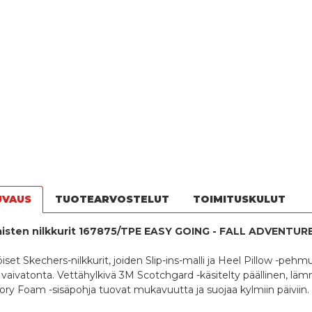
UVAUS
TUOTEARVOSTELUT
TOIMITUSKULUT
isten nilkkurit 167875/TPE EASY GOING - FALL ADVENTUR
set Skechers-nilkkurit, joiden Slip-ins-malli ja Heel Pillow -pehm
aivatonta. Vettähylkivä 3M Scotchgard -käsitelty päällinen, lämmi
y Foam -sisäpohja tuovat mukavuutta ja suojaa kylmiin päiviin.