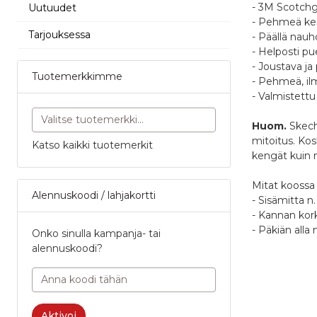
- 3M Scotchgar
Uutuudet
- Pehmeä kei
Tarjouksessa
- Päällä nauh
- Helposti pu
- Joustava ja
Tuotemerkkimme
- Pehmeä, il
- Valmistettu
Huom.
Skech
mitoitus. Ko
Katso kaikki tuotemerkit
kengät kuin n
Mitat koossa 
Alennuskoodi / lahjakortti
- Sisämitta n
- Kannan kor
- Päkiän all
Onko sinulla kampanja- tai
alennuskoodi?
N
0
Oletko 
Tuotear
Po
Aktivoi