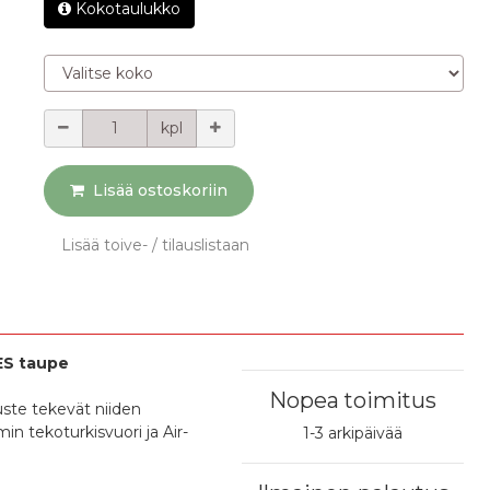
Kokotaulukko
Valitse koko
Määrä
kpl
Lisää ostoskoriin
Lisää toive- / tilauslistaan
ES taupe
Nopea toimitus
uste tekevät niiden
n tekoturkisvuori ja Air-
1-3 arkipäivää