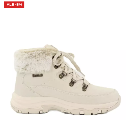
ALE
-8%