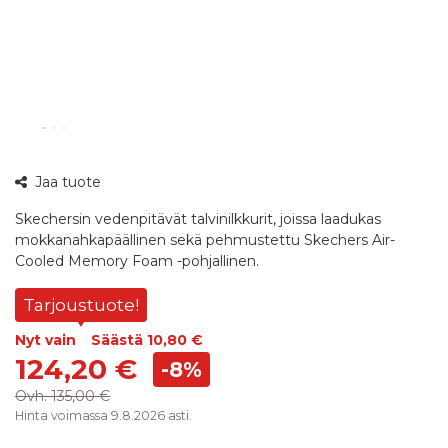
360°
Jaa tuote
kuva
Skechersin vedenpitävät talvinilkkurit, joissa laadukas
mokkanahkapäällinen sekä pehmustettu Skechers Air-
Cooled Memory Foam -pohjallinen.
Tarjoustuote!
Nyt vain
Säästä
10,80 €
124,20 €
-8%
Ovh.
135,00 €
Hinta voimassa 9.8.2026 asti.