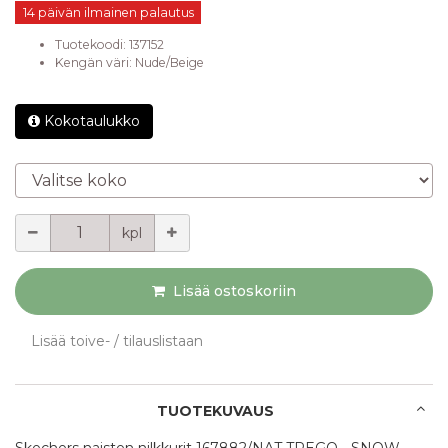
14 päivän ilmainen palautus
Tuotekoodi:
137152
Kengän väri
:
Nude/Beige
Kokotaulukko
Valitse koko
Määrä
kpl
Lisää ostoskoriin
Lisää toive- / tilauslistaan
TUOTEKUVAUS