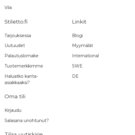
Vila
Stiletto.fi
Linkit
Tarjouksessa
Blogi
Uutuudet
Myymälät
Palautuslomake
International
Tuotemerkkimme
SWE
Haluatko kanta-
DE
asiakkaaksi?
Oma tili
Kirjaudu
Salasana unohtunut?
Tilaa uutiskirje