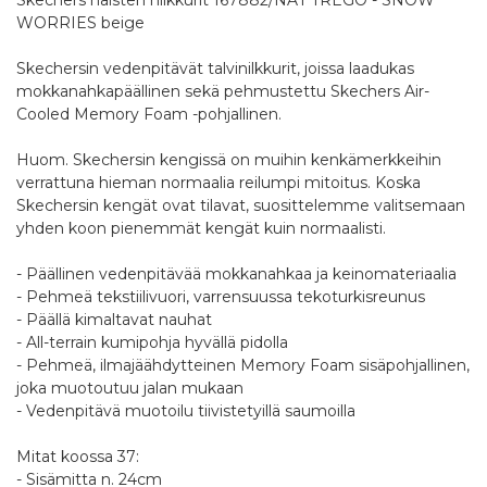
Skechers naisten nilkkurit 167882/NAT TREGO - SNOW
WORRIES beige
Skechersin vedenpitävät talvinilkkurit, joissa laadukas
mokkanahkapäällinen sekä pehmustettu Skechers Air-
Cooled Memory Foam -pohjallinen.
Huom. Skechersin kengissä on muihin kenkämerkkeihin
verrattuna hieman normaalia reilumpi mitoitus. Koska
Skechersin kengät ovat tilavat, suosittelemme valitsemaan
yhden koon pienemmät kengät kuin normaalisti.
- Päällinen vedenpitävää mokkanahkaa ja keinomateriaalia
- Pehmeä tekstiilivuori, varrensuussa tekoturkisreunus
- Päällä kimaltavat nauhat
- All-terrain kumipohja hyvällä pidolla
- Pehmeä, ilmajäähdytteinen Memory Foam sisäpohjallinen,
joka muotoutuu jalan mukaan
- Vedenpitävä muotoilu tiivistetyillä saumoilla
Mitat koossa 37:
- Sisämitta n. 24cm