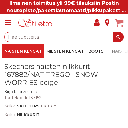
Ilmainen toimitus yli 99€ tilauksiin Postin
noutopiste/pakettiautomaatti/pikkupaketti
ovelle.
NAISTEN KENGÄT
MIESTEN KENGÄT
BOOTSIT
NAISTE
Skechers naisten nilkkurit
167882/NAT TREGO - SNOW
WORRIES beige
Kirjoita arvostelu
Tuotekoodi:
137152
Kaikki
SKECHERS
tuotteet
Kaikki
NILKKURIT