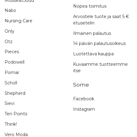
Musse&Cloud
Nopea toimitus
Nabo
Arvostele tuote ja saat 5 €
Nursing Care
etusetelin
Only
Ilmainen palautus
Otz
14 päivän palautusoikeus
Pieces
Luotettava kauppa
Podowell
Kuvaamme tuotteemme
itse
Pomar
Scholl
Some
Shepherd
Facebook
Sievi
Instagram
Ten Points
Think!
Vero Moda