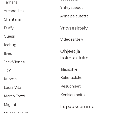
Tamaris
Yhteystiedot
Arcopedico
Anna palautetta
Chantana
Yritysesittely
Duffy
Guess
Videoesittely
Icebug
Ohjeet ja
Ilves
kokotaulukot
Jack&Jones
Tilausohje
JDY
Kokotaulukot
Kuoma
Pesuohjeet
Laura Vita
Kenkien hoito
Marco Tozzi
Migant
Lupauksemme