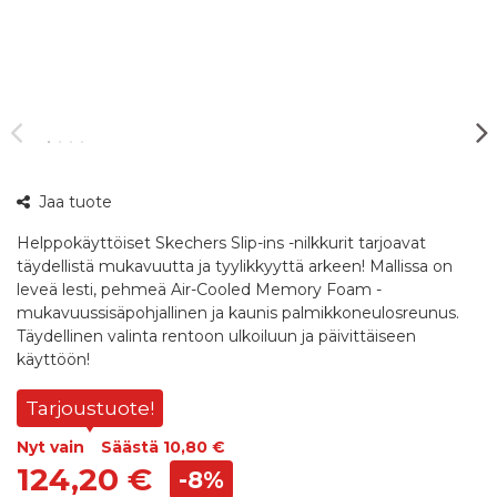
360°
Jaa tuote
kuva
Helppokäyttöiset Skechers Slip-ins -nilkkurit tarjoavat
täydellistä mukavuutta ja tyylikkyyttä arkeen! Mallissa on
leveä lesti, pehmeä Air-Cooled Memory Foam -
mukavuussisäpohjallinen ja kaunis palmikkoneulosreunus.
Täydellinen valinta rentoon ulkoiluun ja päivittäiseen
käyttöön!
Tarjoustuote!
Nyt vain
Säästä
10,80 €
124,20 €
-8%