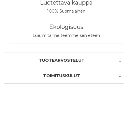
Luotettava kauppa
100% Suomalainen
Ekologisuus
Lue, mitä me teemme sen eteen
TUOTEARVOSTELUT
TOIMITUSKULUT
Oletko ostanut tämän tuotteen?
Nouto myymälästä
1 tähti 5 tähdestä
2 tähteä 5 tähdestä
3 tähteä 5 tähdestä
4 tähteä 5 tähdestä
5 tähteä 5 tähdestä
Tuotearviointi
0,00 €
1 tähti 5 tähdestä
2 tähteä 5 tähdestä
3 tähteä 5 tähdestä
4 tähteä 5 tähdestä
5 tähteä 5 tähdestä
Palvelu/toimitus
Nouto Postin pakettiautomaatista
Nimimerkki
0,00 €
Posti - Pikkupaketti ovelle
Vapaavalintainen nimimerkki, jonka julkaisemme arvostelun