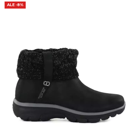
ALE
-8%