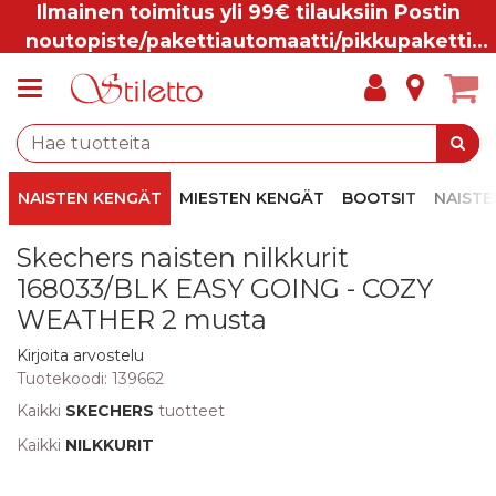
Ilmainen toimitus yli 99€ tilauksiin Postin
noutopiste/pakettiautomaatti/pikkupaketti
ovelle.
NAISTEN KENGÄT
MIESTEN KENGÄT
BOOTSIT
NAISTE
Skechers naisten nilkkurit
168033/BLK EASY GOING - COZY
WEATHER 2 musta
Kirjoita arvostelu
Tuotekoodi:
139662
Kaikki
SKECHERS
tuotteet
Kaikki
NILKKURIT