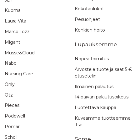
Kokotaulukot
Kuoma
Pesuohjeet
Laura Vita
Kenkien hoito
Marco Tozzi
Migant
Lupauksemme
Musse&Cloud
Nopea toimitus
Nabo
Arvostele tuote ja saat 5 €
Nursing Care
etusetelin
Only
Ilmainen palautus
Otz
14 päivän palautusoikeus
Pieces
Luotettava kauppa
Podowell
Kuvaamme tuotteemme
itse
Pomar
Scholl
Some