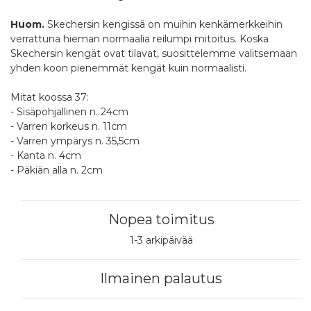
Huom.
Skechersin kengissä on muihin kenkämerkkeihin
verrattuna hieman normaalia reilumpi mitoitus. Koska
Skechersin kengät ovat tilavat, suosittelemme valitsemaan
yhden koon pienemmät kengät kuin normaalisti.
Mitat koossa 37:
- Sisäpohjallinen n. 24cm
- Varren korkeus n. 11cm
- Varren ympärys n. 35,5cm
- Kanta n. 4cm
- Päkiän alla n. 2cm
Nopea toimitus
1-3 arkipäivää
Ilmainen palautus