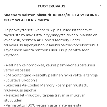
TUOTEKUVAUS
Skechers naisten nilkkurit 168033/BLK EASY GOING -
COZY WEATHER 2 musta
Helppokäyttöiset Skechers Slip-ins -nilkkurit tarjoavat
täydellistä mukavuutta ja tyylikkyyttä arkeen! Mallissa on
leveä lesti, pehmeä Air-Cooled Memory Foam -
mukavuussisäpohjallinen ja kaunis palmikkoneulosreunus.
Täydellinen valinta rentoon ulkoiluun ja päivittäiseen
käyttöön!
- Päällinen keinomokkaa, kaunis palmikkoneulosreunus
varren yläosassa
- 3M Scotchgard -käsitelty päällinen hylkii vettä ja tahroja
- Joustava ulkopohja
- Skechers Air-Cooled Memory Foam pehmustettu
mukavuussisäpohja
- Relaxed Fit -muotoilu tarjoaa tilavan ja mukavan
istuvuuden
- Valmistettu 100% vegaanisista materiaaleista