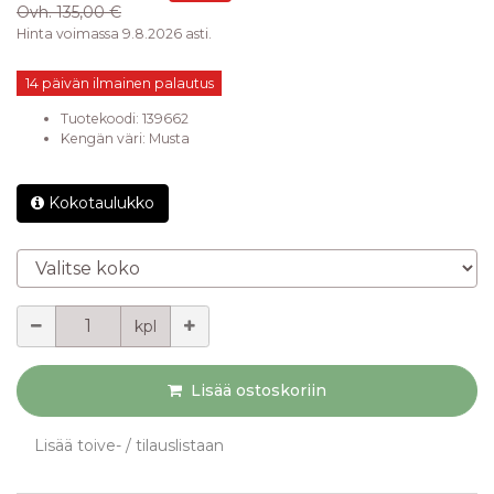
Ovh.
135,00 €
Hinta voimassa 9.8.2026 asti.
14 päivän ilmainen palautus
Tuotekoodi:
139662
Kengän väri
:
Musta
Kokotaulukko
Valitse koko
Määrä
kpl
Lisää ostoskoriin
Lisää toive- / tilauslistaan