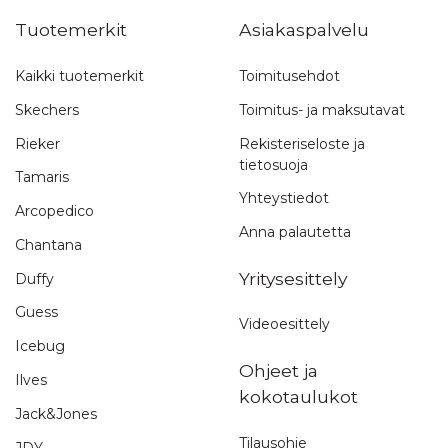
Tuotemerkit
Asiakaspalvelu
Kaikki tuotemerkit
Toimitusehdot
Skechers
Toimitus- ja maksutavat
Rieker
Rekisteriseloste ja
tietosuoja
Tamaris
Yhteystiedot
Arcopedico
Anna palautetta
Chantana
Yritysesittely
Duffy
Guess
Videoesittely
Icebug
Ohjeet ja
Ilves
kokotaulukot
Jack&Jones
Tilausohje
JDY