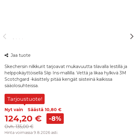
360°
Jaa tuote
kuva
Skechersin nilkkurit tarjoavat mukavuutta tilavalla lestillä ja
helppokäyttöisellä Slip Ins-mallilla. Vettä ja likaa hylkivä 3M
Scotchgard -käsittely pitää kengät siisteinä kaikissa
sääolosuhteissa.
Tarjoustuote!
Nyt vain
Säästä
10,80 €
124,20 €
-8%
Ovh.
135,00 €
Hinta voimassa 9.8.2026 asti.