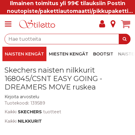
Ilmainen toimitus yli 99€ tilauksiin Postin
noutopiste/pakettiautomaatti/pikkupaketti
ovelle.
NAISTEN KENGÄT
MIESTEN KENGÄT
BOOTSIT
NAISTE
Skechers naisten nilkkurit
168045/CSNT EASY GOING -
DREAMERS MOVE ruskea
Kirjoita arvostelu
Tuotekoodi:
139589
Kaikki
SKECHERS
tuotteet
Kaikki
NILKKURIT