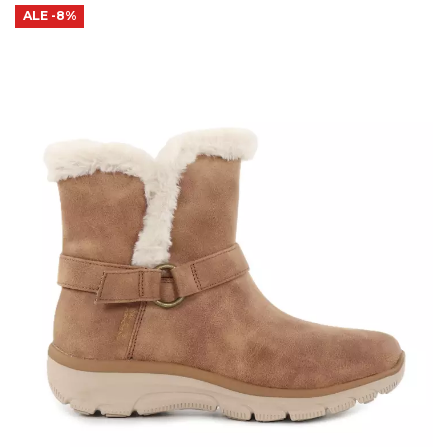
ALE
-8%