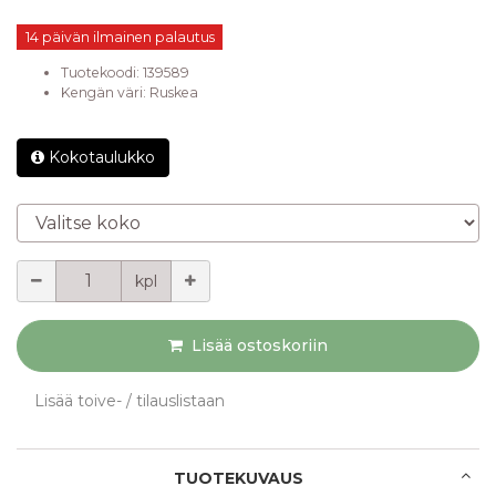
14 päivän ilmainen palautus
Tuotekoodi:
139589
Kengän väri
:
Ruskea
Kokotaulukko
Valitse koko
Määrä
kpl
Lisää ostoskoriin
Lisää toive- / tilauslistaan
TUOTEKUVAUS