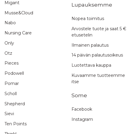
Migant
Lupauksemme
Musse&Cloud
Nopea toimitus
Nabo
Arvostele tuote ja saat 5 €
Nursing Care
etusetelin
Only
Ilmainen palautus
Otz
14 päivän palautusoikeus
Pieces
Luotettava kauppa
Podowell
Kuvaamme tuotteemme
itse
Pomar
Scholl
Some
Shepherd
Facebook
Sievi
Instagram
Ten Points
Think!