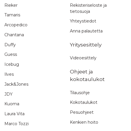
Rieker
Rekisteriseloste ja
tietosuoja
Tamaris
Yhteystiedot
Arcopedico
Anna palautetta
Chantana
Yritysesittely
Duffy
Guess
Videoesittely
Icebug
Ohjeet ja
Ilves
kokotaulukot
Jack&Jones
Tilausohje
JDY
Kokotaulukot
Kuoma
Pesuohjeet
Laura Vita
Kenkien hoito
Marco Tozzi