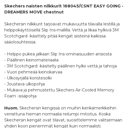
Skechers naisten nilkkurit 168045/CSNT EASY GOING -
DREAMERS MOVE chestnut
Skechersin nilkkurit tarjoavat mukavuutta tilavalla lestillä ja
helppokäyttöisellä Slip Ins-mallilla. Vettä ja likaa hylkivä 3M
Scotchgard -käsittely pitää kengät siisteinä kaikissa
sääolosuhteissa.
- Helppo pukea jalkaan Slip Ins-ominaisuuden ansiosta
- Päällinen keinomateriaalia
- 3M Scotchgard -käsitelty päällinen hylkii vettä ja tahroja
- Vuori pehmeää keinokarvaa
- Ulkosyrjällä koristesolki
- Joustava ulkopohja
- Mukava ja pehmustettu Skechers Air-Cooled Memory
Foam -sisäpohja
Huom.
Skechersin kengissä on muihin kenkämerkkeihin
verrattuna hieman normaalia reilumpi mitoitus. Koska
Skechersin kengät ovat tilavat, suosittelemme valitsemaan
yhden koon pienemmät kengät kuin normaalisti.