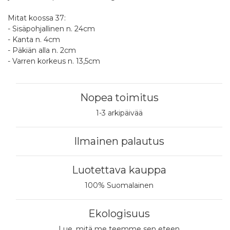
Mitat koossa 37:
- Sisäpohjallinen n. 24cm
- Kanta n. 4cm
- Päkiän alla n. 2cm
- Varren korkeus n. 13,5cm
Nopea toimitus
1-3 arkipäivää
Ilmainen palautus
Luotettava kauppa
100% Suomalainen
Ekologisuus
Lue, mitä me teemme sen eteen