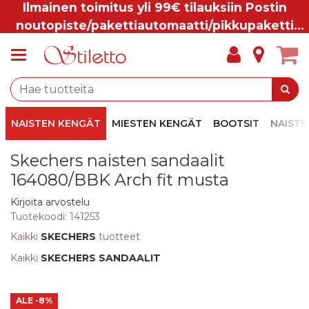
Ilmainen toimitus yli 99€ tilauksiin Postin
noutopiste/pakettiautomaatti/pikkupaketti
ovelle.
NAISTEN KENGÄT
MIESTEN KENGÄT
BOOTSIT
NAISTE
Skechers naisten sandaalit
164080/BBK Arch fit musta
Kirjoita arvostelu
Tuotekoodi:
141253
Kaikki
SKECHERS
tuotteet
Kaikki
SKECHERS SANDAALIT
ALE
-8%