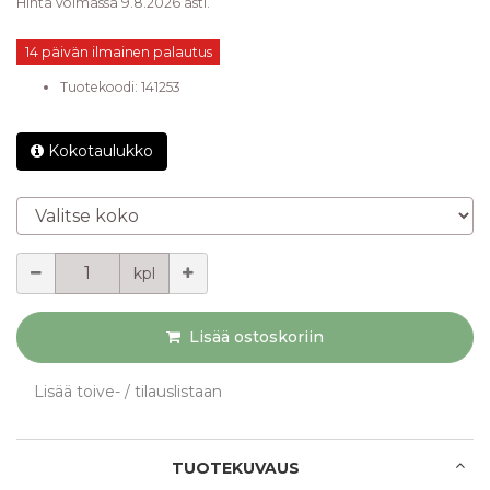
Hinta voimassa 9.8.2026 asti.
14 päivän ilmainen palautus
Tuotekoodi:
141253
Kokotaulukko
Valitse koko
Määrä
kpl
Lisää ostoskoriin
Lisää toive- / tilauslistaan
TUOTEKUVAUS