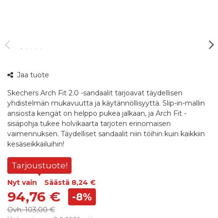
360°
Jaa tuote
kuva
Skechers Arch Fit 2.0 -sandaalit tarjoavat täydellisen
yhdistelmän mukavuutta ja käytännöllisyyttä. Slip-in-mallin
ansiosta kengät on helppo pukea jalkaan, ja Arch Fit -
sisäpohja tukee holvikaarta tarjoten erinomaisen
vaimennuksen. Täydelliset sandaalit niin töihin kuin kaikkiin
kesäseikkailuihin!
Tarjoustuote!
Nyt vain
Säästä
8,24 €
94,76 €
-8%
Ovh.
103,00 €