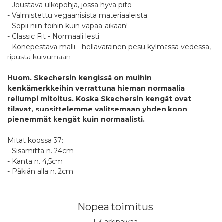
- Joustava ulkopohja, jossa hyvä pito
- Valmistettu vegaanisista materiaaleista
- Sopii niin töihin kuin vapaa-aikaan!
- Classic Fit - Normaali lesti
- Konepestävä malli - hellävarainen pesu kylmässä vedessä,
ripusta kuivumaan
Huom. Skechersin kengissä on muihin
kenkämerkkeihin verrattuna hieman normaalia
reilumpi mitoitus. Koska Skechersin kengät ovat
tilavat, suosittelemme valitsemaan yhden koon
pienemmät kengät kuin normaalisti.
Mitat koossa 37:
- Sisämitta n. 24cm
- Kanta n. 4,5cm
- Päkiän alla n. 2cm
Nopea toimitus
1-3 arkipäivää