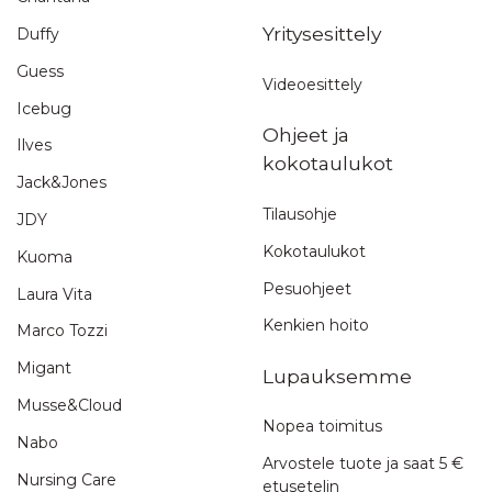
Yritysesittely
Duffy
Guess
Videoesittely
Icebug
Ohjeet ja
Ilves
kokotaulukot
Jack&Jones
Tilausohje
JDY
Kokotaulukot
Kuoma
Pesuohjeet
Laura Vita
Kenkien hoito
Marco Tozzi
Migant
Lupauksemme
Musse&Cloud
Nopea toimitus
Nabo
Arvostele tuote ja saat 5 €
Nursing Care
etusetelin