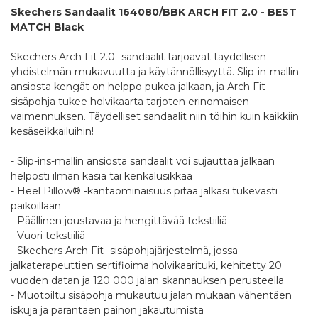
Skechers Sandaalit 164080/BBK ARCH FIT 2.0 - BEST
MATCH Black
Skechers Arch Fit 2.0 -sandaalit tarjoavat täydellisen
yhdistelmän mukavuutta ja käytännöllisyyttä. Slip-in-mallin
ansiosta kengät on helppo pukea jalkaan, ja Arch Fit -
sisäpohja tukee holvikaarta tarjoten erinomaisen
vaimennuksen. Täydelliset sandaalit niin töihin kuin kaikkiin
kesäseikkailuihin!
- Slip-ins-mallin ansiosta sandaalit voi sujauttaa jalkaan
helposti ilman käsiä tai kenkälusikkaa
- Heel Pillow® -kantaominaisuus pitää jalkasi tukevasti
paikoillaan
- Päällinen joustavaa ja hengittävää tekstiiliä
- Vuori tekstiiliä
- Skechers Arch Fit -sisäpohjajärjestelmä, jossa
jalkaterapeuttien sertifioima holvikaarituki, kehitetty 20
vuoden datan ja 120 000 jalan skannauksen perusteella
- Muotoiltu sisäpohja mukautuu jalan mukaan vähentäen
iskuja ja parantaen painon jakautumista