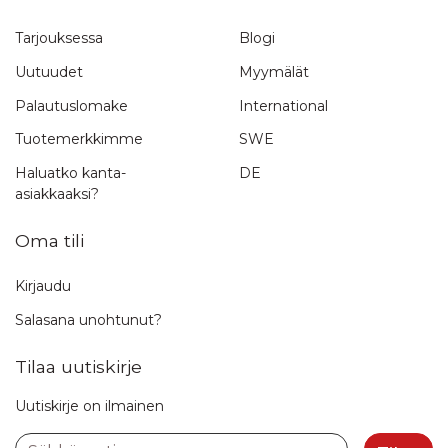
Tarjouksessa
Blogi
Uutuudet
Myymälät
Palautuslomake
International
Tuotemerkkimme
SWE
Haluatko kanta-
DE
asiakkaaksi?
Oma tili
Kirjaudu
Salasana unohtunut?
Tilaa uutiskirje
Uutiskirje on ilmainen
Sähköposti