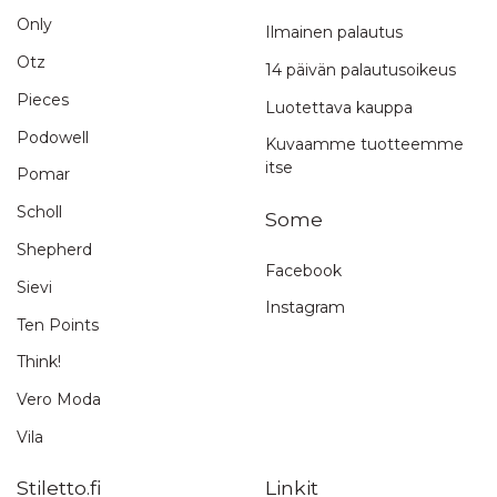
Only
Ilmainen palautus
Otz
14 päivän palautusoikeus
Pieces
Luotettava kauppa
Podowell
Kuvaamme tuotteemme
itse
Pomar
Scholl
Some
Shepherd
Facebook
Sievi
Instagram
Ten Points
Think!
Vero Moda
Vila
Stiletto.fi
Linkit