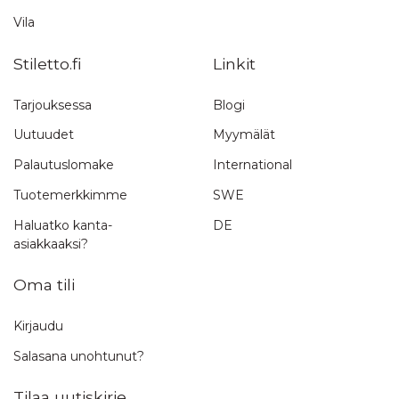
Vila
Stiletto.fi
Linkit
Tarjouksessa
Blogi
Uutuudet
Myymälät
Palautuslomake
International
Tuotemerkkimme
SWE
Haluatko kanta-
DE
asiakkaaksi?
Oma tili
Kirjaudu
Salasana unohtunut?
Tilaa uutiskirje