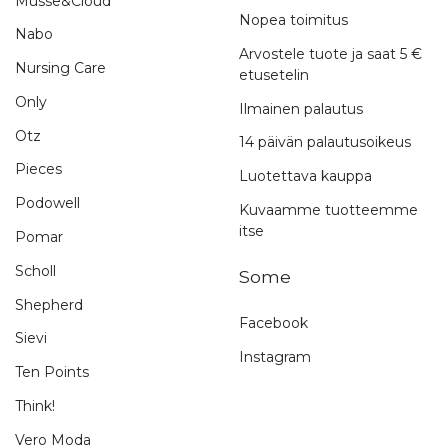
Musse&Cloud
Nopea toimitus
Nabo
Arvostele tuote ja saat 5 €
Nursing Care
etusetelin
Only
Ilmainen palautus
Otz
14 päivän palautusoikeus
Pieces
Luotettava kauppa
Podowell
Kuvaamme tuotteemme
itse
Pomar
Scholl
Some
Shepherd
Facebook
Sievi
Instagram
Ten Points
Think!
Vero Moda