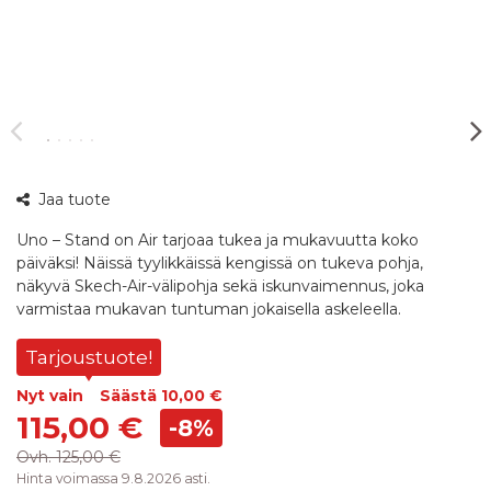
360°
Jaa tuote
kuva
Uno – Stand on Air tarjoaa tukea ja mukavuutta koko
päiväksi! Näissä tyylikkäissä kengissä on tukeva pohja,
näkyvä Skech-Air-välipohja sekä iskunvaimennus, joka
varmistaa mukavan tuntuman jokaisella askeleella.
Tarjoustuote!
Nyt vain
Säästä
10,00 €
115,00 €
-8%
Ovh.
125,00 €
Hinta voimassa 9.8.2026 asti.