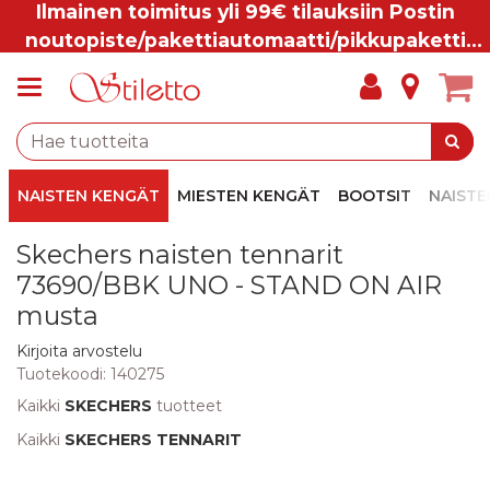
Ilmainen toimitus yli 99€ tilauksiin Postin
noutopiste/pakettiautomaatti/pikkupaketti
ovelle.
NAISTEN KENGÄT
MIESTEN KENGÄT
BOOTSIT
NAISTE
Skechers naisten tennarit
73690/BBK UNO - STAND ON AIR
musta
Kirjoita arvostelu
Tuotekoodi:
140275
Kaikki
SKECHERS
tuotteet
Kaikki
SKECHERS TENNARIT