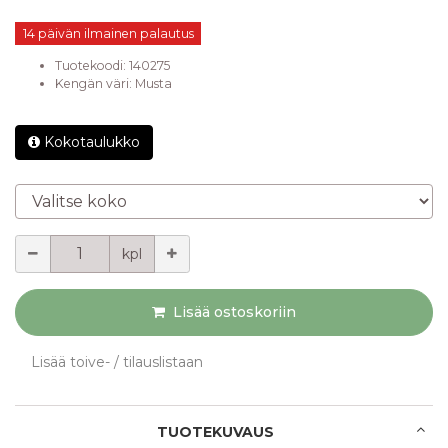
14 päivän ilmainen palautus
Tuotekoodi:
140275
Kengän väri
:
Musta
Kokotaulukko
Valitse koko
Määrä
kpl
Lisää ostoskoriin
Lisää toive- / tilauslistaan
TUOTEKUVAUS