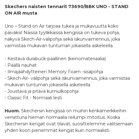
Skechers naisten tennarit 73690/BBK UNO - STAND
ON AIR musta
Uno – Stand on Air tarjoaa tukea ja mukavuutta koko
päiväksi! Näissä tyylikkäissä kengissä on tukeva pohja,
näkyvä Skech-Air-välipohja sekä iskunvaimennus, joka
varmistaa mukavan tuntuman jokaisella askeleella.
- Kestävä durabuck-päällinen (keinomateriaalia)
- Päällä nauhat
- Ilmajäähdytteinen Memory Foam -sisäpohja
- Skech-Air- välipohja sekä iskunvaimennus, joka varmistaa
mukavan tuntuman jokaisella askeleella
- Joustava ja pitävä kumiulkopohja
- Classic Fit - Normaali lesti
Huom.
Skechersin kengissä on muihin kenkämerkkeihin
verrattuna hieman normaalia reilumpi mitoitus. Koska
Skechersin kengät ovat tilavat, suosittelemme valitsemaan
yhden koon pienemmät kengät kuin normaalisti.