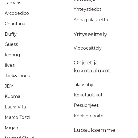
Tamaris
Yhteystiedot
Arcopedico
Anna palautetta
Chantana
Yritysesittely
Duffy
Guess
Videoesittely
Icebug
Ohjeet ja
Ilves
kokotaulukot
Jack&Jones
Tilausohje
JDY
Kokotaulukot
Kuoma
Pesuohjeet
Laura Vita
Kenkien hoito
Marco Tozzi
Migant
Lupauksemme