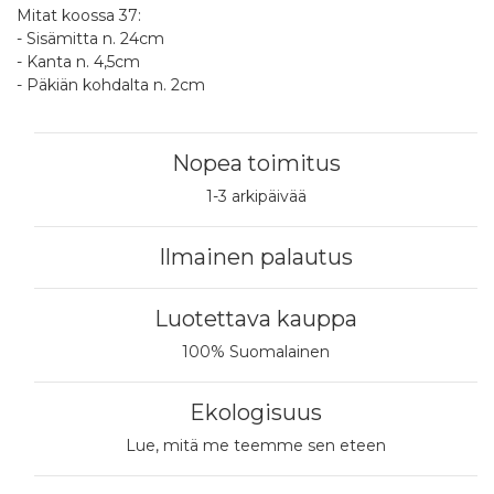
Mitat koossa 37:
- Sisämitta n. 24cm
- Kanta n. 4,5cm
- Päkiän kohdalta n. 2cm
Nopea toimitus
1-3 arkipäivää
Ilmainen palautus
Luotettava kauppa
100% Suomalainen
Ekologisuus
Lue, mitä me teemme sen eteen