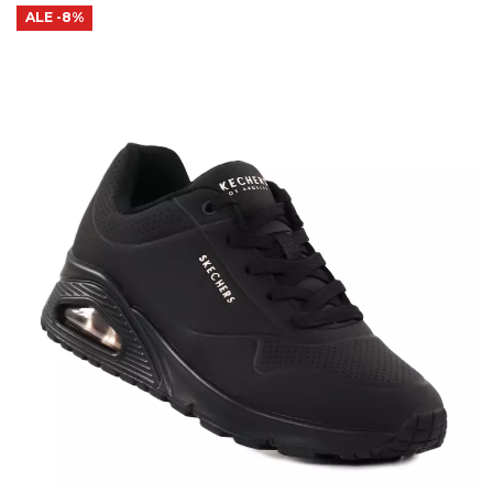
ALE
-8%