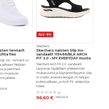
ainen nimimerkki,
,10 €
isemme arvostelun
atkahuollon Kotijakelu
1,45 €
Lähettämällä arvostelusi annat me
kanavissa ja medioissa. Stiletto.
arvostelua. Lähettämällä arvoste
ALE
-8%
Lähetä arvostelu
Skechers
sten tennarit
Skechers naisten Slip Ins-
ltra flex
sandaalit 119466/BLK ARCH
FIT 2.0 - MY EVERYDAY musta
ip-ins - tennarit on
Skechers Arch Fit 2.0 -sandaalit
 jalkaan! Neljään
tarjoavat täydellisen yhdistelmän
ava ja pehmeä
mukavuutta ja käytännöllisyyttä. Slip-
n on mukavan
in-mallin ansiosta kengät on helppo
eva jalassa.
pukea jalkaan, ja Arch Fit -sisäpohja
)
38
39
40
41
tukee...
,00 €
(0)
39
40
96,60 €
105,00 €