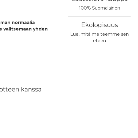
100% Suomalainen
eman normaalia
Ekologisuus
me valitsemaan yhden
Lue, mitä me teemme sen
eteen
Nouto Postin pakettiautomaatista
4,90 €
otteen kanssa
Nouto valitsemastasi postista
4,90 €
PostNord Pakettiautomaatti
4,95 €
Matkahuollon Lähellä-paketti