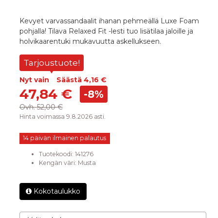
Kevyet varvassandaalit ihanan pehmeällä Luxe Foam
pohjalla! Tilava Relaxed Fit -lesti tuo lisätilaa jaloille ja
holvikaarentuki mukavuutta askellukseen.
Tarjoustuote!
Nyt vain
Säästä
4,16 €
47,84 €
-8%
Ovh.
52,00 €
Hinta voimassa 9.8.2026 asti.
14 päivän ilmainen palautus
Tuotekoodi:
141276
Kengän väri
:
Musta
Kokotaulukko
Valitse koko