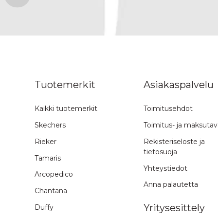
n ylös
Tuotemerkit
Asiakaspalvelu
Kaikki tuotemerkit
Toimitusehdot
Skechers
Toimitus- ja maksutav
Rieker
Rekisteriseloste ja
tietosuoja
Tamaris
Yhteystiedot
Arcopedico
Anna palautetta
Chantana
Yritysesittely
Duffy