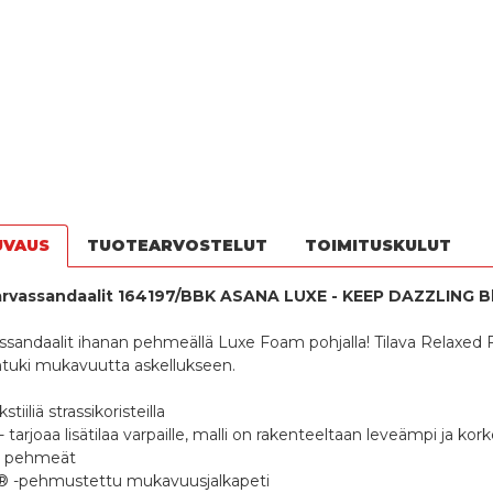
UVAUS
TUOTEARVOSTELUT
TOIMITUSKULUT
rvassandaalit 164197/BBK ASANA LUXE - KEEP DAZZLING B
sandaalit ihanan pehmeällä Luxe Foam pohjalla! Tilava Relaxed Fit -l
entuki mukavuutta askellukseen.
stiiliä strassikoristeilla
- tarjoaa lisätilaa varpaille, malli on rakenteeltaan leveämpi ja ko
ja pehmeät
® -pehmustettu mukavuusjalkapeti