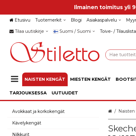
Ilmainen toimitus yli 
Etusivu
Tuotemerkit
Blogi
Asiakaspalvelu
Myy
Tilaa uutiskirje
Suomi / Suomi
Toive- / Tilauslista
NAISTEN KENGÄT
MIESTEN KENGÄT
BOOTSI
TARJOUKSESSA
UUTUUDET
Etusivu
Naisten
Avokkaat ja korkokengät
Kävelykengät
Skeche
Nilkkurit