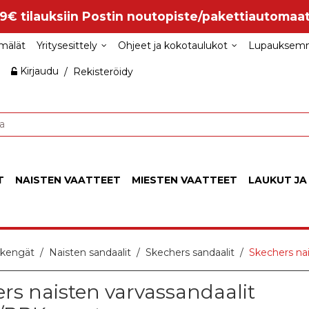
99€ tilauksiin Postin noutopiste/pakettiautomaat
mälät
Yritysesittely
Ohjeet ja kokotaulukot
Lupauksem
Kirjaudu
/
Rekisteröidy
T
NAISTEN VAATTEET
MIESTEN VAATTEET
LAUKUT JA
 kengät
Naisten sandaalit
Skechers sandaalit
Skechers na
rs naisten varvassandaalit