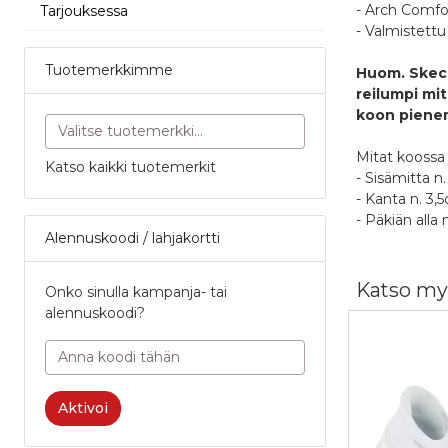
- Arch Comfo
Tarjouksessa
- Valmistettu
Tuotemerkkimme
Huom. Skech
reilumpi mi
koon pienem
Mitat koossa 
Katso kaikki tuotemerkit
- Sisämitta n
- Kanta n. 3,
- Päkiän all
Alennuskoodi / lahjakortti
N
0
Katso my
Oletko 
Onko sinulla kampanja- tai
alennuskoodi?
Tuotear
Po
4
Palvelu
Po
Nimimerkk
1
Aktivoi
P