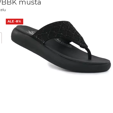
7/BBK musta
telu
ALE
-8%