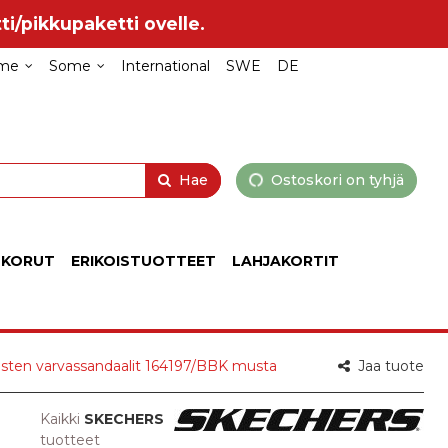
ti/pikkupaketti ovelle.
me
Some
International
SWE
DE
Hae
Ostoskori on tyhjä
 KORUT
ERIKOISTUOTTEET
LAHJAKORTIT
isten varvassandaalit 164197/BBK musta
Jaa tuote
Kaikki
SKECHERS
tuotteet