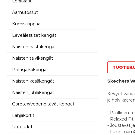
Lenkkarit
Aamutossut
Kumisaappaat
Leveälestiset kengät
Naisten nastakengät
Naisten talvikengät
TUOTEK
Paljasjalkakengät
Naisten kesäkengät
Skechers Va
Naisten juhlakengät
Kevyet varvas
ja holvikaar
Goretex/vedenpitävät kengät
- Päällinen tek
Lahjakortit
- Relaxed Fit 
- Joustavat 
Uutuudet
- Luxe Foam