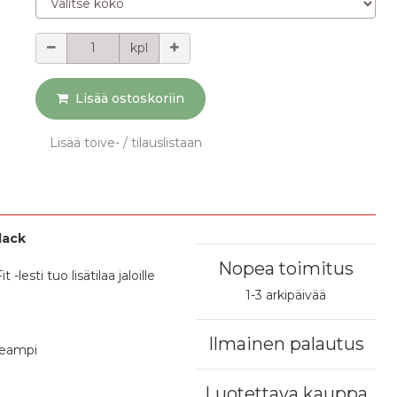
Määrä
kpl
Lisää ostoskoriin
Lisää toive- / tilauslistaan
lack
Nopea toimitus
esti tuo lisätilaa jaloille
1-3 arkipäivää
Ilmainen palautus
rkeampi
Luotettava kauppa