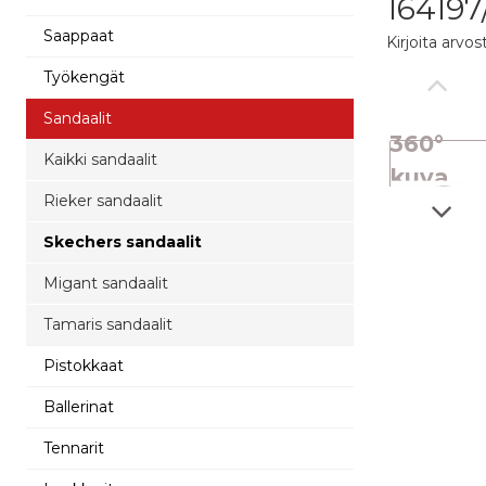
16419
Saappaat
Kirjoita arvos
Työkengät
Sandaalit
360°
Kaikki sandaalit
kuva
Rieker sandaalit
Skechers sandaalit
Migant sandaalit
Tamaris sandaalit
Pistokkaat
Ballerinat
Tennarit