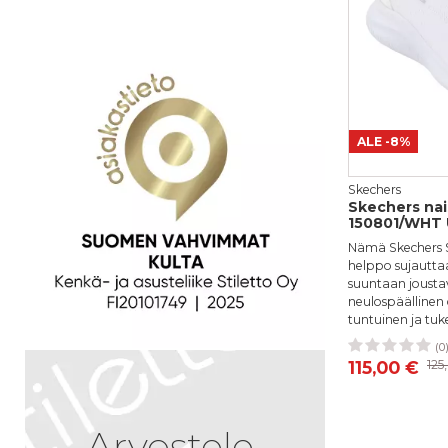
Vapaavalint
5
jonka julka
yhteydessä.
M
1
ALE
-8%
Skechers
Skechers nai
150801/WHT U
Nämä Skechers Sl
helppo sujauttaa
suuntaan joust
neulospäälline
tuntuinen ja tuk
(0
36
37
115,00 €
125
Arvostele