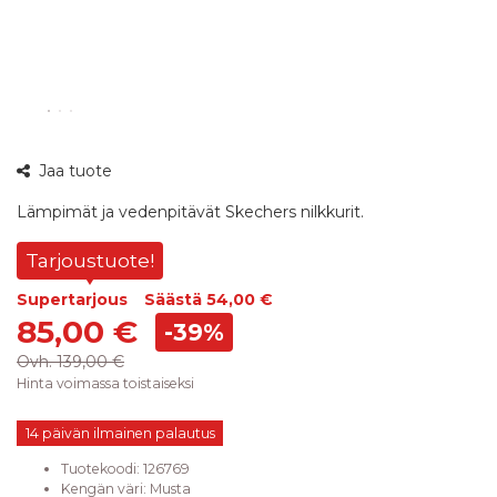
360°
Jaa tuote
kuva
Lämpimät ja vedenpitävät Skechers nilkkurit.
Tarjoustuote!
Supertarjous
Säästä
54,00 €
85,00 €
-39%
Ovh.
139,00 €
Hinta voimassa toistaiseksi
14 päivän ilmainen palautus
Tuotekoodi:
126769
Kengän väri
:
Musta