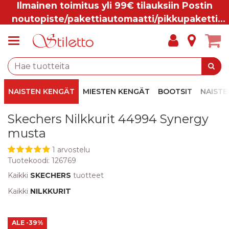
Ilmainen toimitus yli 99€ tilauksiin Postin
noutopiste/pakettiautomaatti/pikkupaketti
ovelle.
NAISTEN KENGÄT
MIESTEN KENGÄT
BOOTSIT
NAISTE
Skechers Nilkkurit 44994 Synergy
musta
1 arvostelu
Tuotekoodi:
126769
Kaikki
SKECHERS
tuotteet
Kaikki
NILKKURIT
ALE
-39%