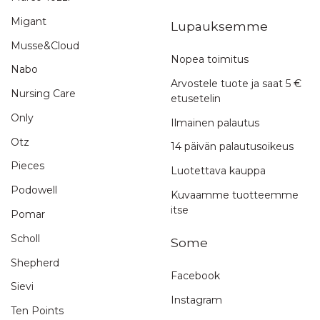
Migant
Lupauksemme
Musse&Cloud
Nopea toimitus
Nabo
Arvostele tuote ja saat 5 €
Nursing Care
etusetelin
Only
Ilmainen palautus
Otz
14 päivän palautusoikeus
Pieces
Luotettava kauppa
Podowell
Kuvaamme tuotteemme
itse
Pomar
Scholl
Some
Shepherd
Facebook
Sievi
Instagram
Ten Points