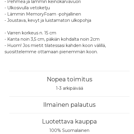
- Pehmeä ja lämmin keinokarvavuori
- Ulkosivulla vetoketju
- Lämmin MemoryFoam -pohjallinen
- Joustava, kevyt ja luistamaton ulkopohja
- Varren korkeus n. 15 cm
- Kanta noin 3,5 cm, päkiän kohdalta noin 2cm
- Huom! Jos mietit tilatessasi kahden koon välillä,
suosittelemme ottamaan pienemmän koon.
Nopea toimitus
1-3 arkipäivää
Ilmainen palautus
Luotettava kauppa
100% Suomalainen