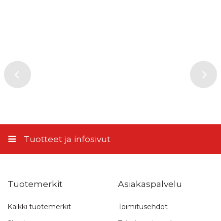
Kirjoita arvostelu
Kaisa
,
13.11.2022
Lämpimät ja luistamattomat kengät. Pehmeät
kävellä ?
Tuotearviointi
Palvelu/toimitus
Tuotteet ja infosivut
Oletko ostanut tämän tuotteen?
1 tähti 5 tähdestä
2 tähteä 5 tähdestä
3 tähteä 5 tähdestä
4 tähteä 5 tähdestä
5 tähteä 5 tähdestä
Tuotearviointi
1 tähti 5 tähdestä
2 tähteä 5 tähdestä
3 tähteä 5 tähdestä
4 tähteä 5 tähdestä
5 tähteä 5 tähdestä
Palvelu/toimitus
Tuotemerkit
Asiakaspalvelu
Nimimerkki
Kaikki tuotemerkit
Toimitusehdot