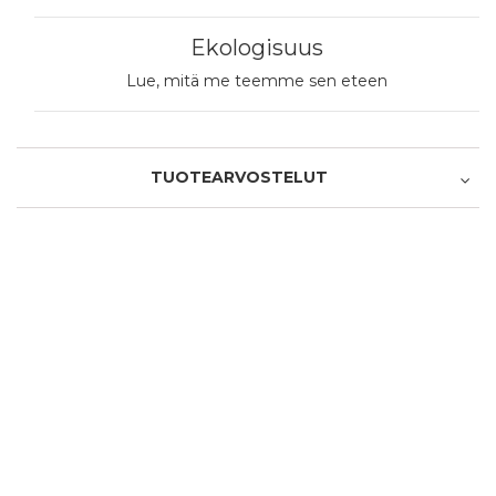
Ekologisuus
Lue, mitä me teemme sen eteen
TUOTEARVOSTELUT
Tuotearviointi
(
1
)
5.0
/ 5.0
(
0
)
Palvelu/toimitus
5.0
/ 5.0
(
0
)
(
0
)
(
0
)