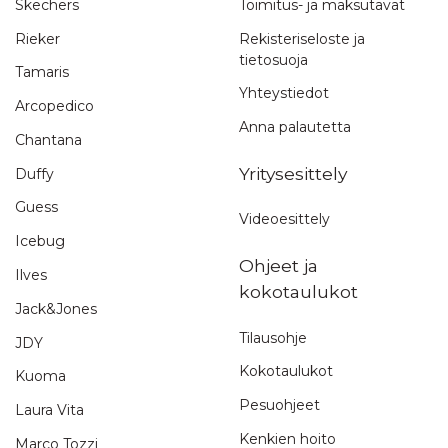
Skechers
Toimitus- ja maksutavat
Vapaavalintainen nimimerkki, jonka julkaisemme arvostelun
yhteydessä.
Rieker
Rekisteriseloste ja
tietosuoja
Kirjoita tähän arvostelusi
Tamaris
Yhteystiedot
Arcopedico
Anna palautetta
Chantana
Yritysesittely
Duffy
Guess
Videoesittely
Lähettämällä arvostelusi annat meille oikeuden julkaista sen
Icebug
sivuillamme sekä muissa kanavissa ja medioissa. Stiletto.fi-
Ohjeet ja
verkkokauppa pidättää oikeuden olla julkaisematta arvostelua.
Ilves
Lähettämällä arvostelusi hyväksyt nämä ehdot.
kokotaulukot
Jack&Jones
Lähetä arvostelu
Tilausohje
JDY
Kokotaulukot
Kuoma
Pesuohjeet
Laura Vita
Kenkien hoito
Marco Tozzi