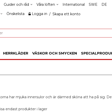
Guider och råd
Våra löften
International
SWE
DE
Önskelista
Logga in
/
Skapa ett konto
HERRKLÄDER
VÄSKOR OCH SMYCKEN
SPECIALPRODU
korna har mjuka innersulor och är därmed sköna att ha på sig. De
isa endast produkter i lager