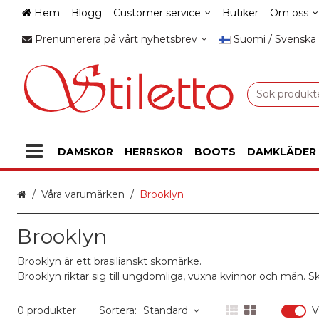
Hem
Blogg
Customer service
Butiker
Om oss
Prenumerera på vårt nyhetsbrev
Suomi / Svenska
DAMSKOR
HERRSKOR
BOOTS
DAMKLÄDER
Hem
Våra varumärken
Brooklyn
Brooklyn
Brooklyn är ett brasilianskt skomärke.
Brooklyn riktar sig till ungdomliga, vuxna kvinnor och män. S
0 produkter
Sortera:
Standard
V