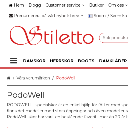
Hem
Blogg
Customer service
Butiker
Om oss
Prenumerera på vårt nyhetsbrev
Suomi / Svenska
DAMSKOR
HERRSKOR
BOOTS
DAMKLÄDER
Hem
Våra varumärken
PodoWell
PodoWell
PODOWELL -specialskor är en enkel hjälp för fötter med speci
finns det modeller med stora öppningar och även modeller som 
PodoWell -skor har varit en bestående favorit i mer än 20 å