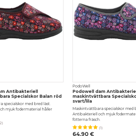
PodoWell
m Antibakteriell
Podowell dam Antibakteriel
bara Specialskor Balan röd
maskintvättbara Specialsko
svart/lila
 specialskor med bred läst.
Maskintvättbara specialskor med b
och mjuk fodermaterial håller
Antibakteriell och mjuk fodermater
fötterna fräsch.
2)
38
39
40
41
(1)
36
37
38
39
40
4
64,90 €