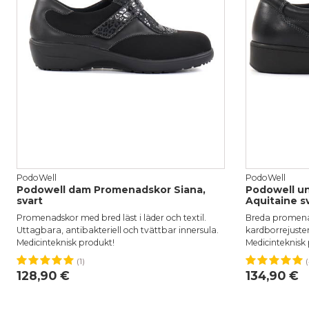
PodoWell
PodoWell
Podowell dam Promenadskor Siana,
Podowell un
svart
Aquitaine s
Promenadskor med bred läst i läder och textil.
Breda promenad
Uttagbara, antibakteriell och tvättbar innersula.
kardborrejuster
Medicinteknisk produkt!
Medicinteknisk
(1)
(
37
38
39
40
36
37
128,90 €
134,90 €