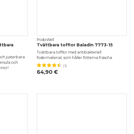
PodoWell
ttbara
Tvättbara tofflor Baladin 7773-15
Tvättbara tofflor med antibakteriell
och justerbara
fodermaterial, som håller fötterna fräscha
ersula och
(3)
36
37
38
39
40
41
42
43
44
nnor!
64,90 €
2
43
44
45
46