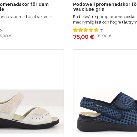
romenadskor för dam
Podowell promenadskor fö
le
Vaucluse gris
änna skor med antibakteriell
En bekväm sportig promenadsko 
med rymlig läst och högre tåutry
0)
(1)
39
36
37
38
6,90 €
75,00 €
99,90 €