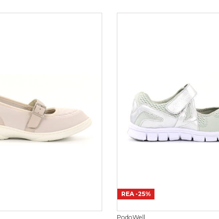
REA
-25%
PodoWell