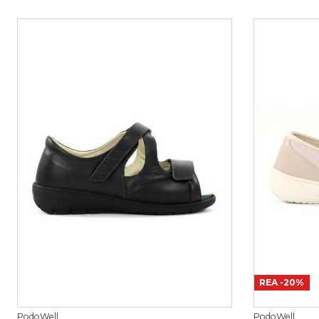
REA
-20%
PodoWell
PodoWell