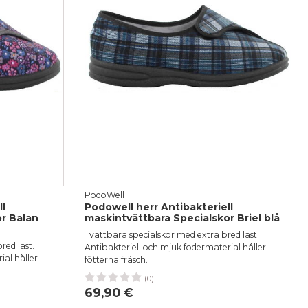
PodoWell
l
Podowell herr Antibakteriell
r Balan
maskintvättbara Specialskor Briel blå
Tvättbara specialskor med extra bred läst.
red läst.
Antibakteriell och mjuk fodermaterial håller
ial håller
fötterna fräsch.
(0)
40
41
44
1
42
69,90 €