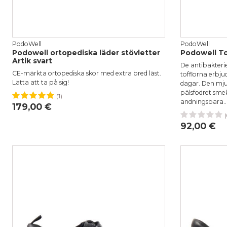
PodoWell
PodoWell
Podowell ortopediska läder stövletter
Podowell To
Artik svart
De antibakterie
CE-märkta ortopediska skor med extra bred läst.
tofflorna erbj
Lätta att ta på sig!
dagar. Den mju
pälsfodret smek
(1)
36
37
38
39
40
41
42
43
44
46
andningsbara..
179,00 €
(
37
38
92,00 €