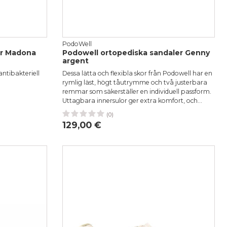
PodoWell
or Madona
Podowell ortopediska sandaler Genny
argent
antibakteriell
Dessa lätta och flexibla skor från Podowell har en
rymlig läst, högt tåutrymme och två justerbara
remmar som säkerställer en individuell passform.
1
42
Uttagbara innersulor ger extra komfort, och...
(0)
36
38
39
40
42
129,00 €