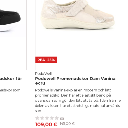
REA
-25%
PodoWell
adskor för
Podowell Promenadskor Dam Vanina
ecru
enadskor som
Podowells Vanina-sko är en modern och lätt
promenadsko. Den har ett elastiskt band på
ovansidan som gör den lätt att ta på. I den främre
delen av foten har ett stretchigt material använts
som...
(0)
36
37
38
40
109,00 €
145,00 €