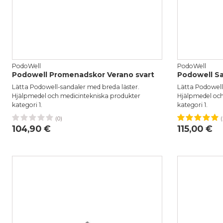
PodoWell
PodoWell
Podowell Promenadskor Verano svart
Podowell Sa
Lätta Podowell-sandaler med breda läster.
Lätta Podowell
Hjälpmedel och medicintekniska produkter
Hjälpmedel och
kategori 1.
kategori 1.
(0)
(
41
42
43
44
45
46
36
37
104,90 €
115,00 €