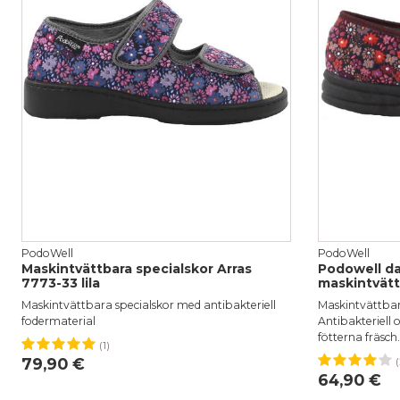
PodoWell
PodoWell
Maskintvättbara specialskor Arras
Podowell da
7773-33 lila
maskintvätt
Maskintvättbara specialskor med antibakteriell
Maskintvättbara
fodermaterial
Antibakteriell 
fötterna fräsch.
(1)
36
37
38
39
40
41
42
79,90 €
(
36
37
64,90 €