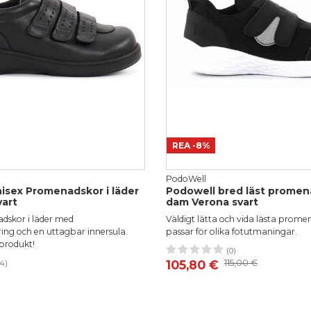
REA
-8%
PodoWell
isex Promenadskor i läder
Podowell bred läst promen
vart
dam Verona svart
skor i läder med
Väldigt lätta och vida lästa prom
ing och en uttagbar innersula.
passar för olika fotutmaningar.
 produkt!
(0)
37
38
39
42
105,80 €
115,00 €
4)
38
39
40
41
42
43
44
46
48