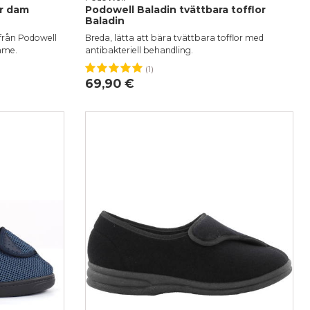
r dam
Podowell Baladin tvättbara tofflor
Baladin
från Podowell
Breda, lätta att bära tvättbara tofflor med
mme.
antibakteriell behandling.
(1)
37
38
39
40
41
42
69,90 €