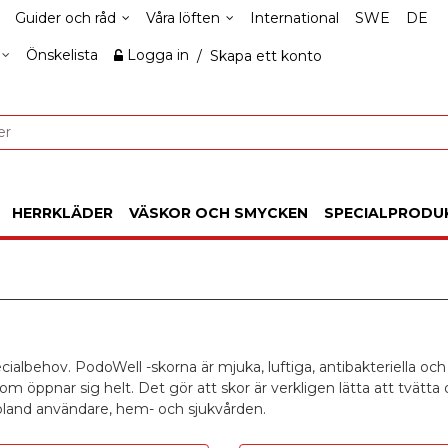
Guider och råd
Våra löften
International
SWE
DE
Önskelista
Logga in
/
Skapa ett konto
HERRKLÄDER
VÄSKOR OCH SMYCKEN
SPECIALPRODU
albehov. PodoWell -skorna är mjuka, luftiga, antibakteriella och
öppnar sig helt. Det gör att skor är verkligen lätta att tvätta o
r bland användare, hem- och sjukvården.