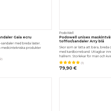
PodoWell
ndaler Gaia ecru
Podowell unisex maskintvä
tofflor/sandaler Arry blå
-sandaler med breda läster.
Skor som är lätta att bära, breda 
 medicintekniska produkter
med kardborreband. Uttagbar inn
hällrem. Storlekar för män och kvi
2)
38
39
(1)
37
38
39
40
41
4
79,90 €