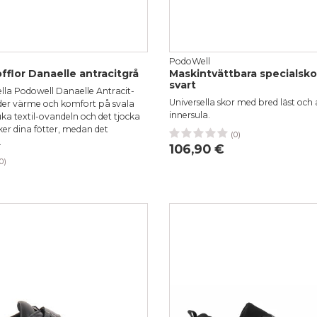
PodoWell
fflor Danaelle antracitgrå
Maskintvättbara specialsk
svart
lla Podowell Danaelle Antracit-
Universella skor med bred läst och 
uder värme och komfort på svala
innersula.
ka textil-ovandeln och det tjocka
er dina fötter, medan det
(0)
36
37
38
39
40
4
.
106,90 €
0)
39
40
41
42