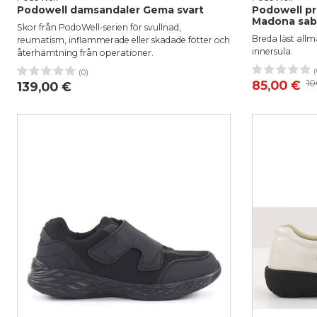
Podowell damsandaler Gema svart
Podowell p
Madona sab
Skor från PodoWell-serien för svullnad,
Breda läst allm
reumatism, inflammerade eller skadade fötter och
innersula.
återhämtning från operationer.
(
36
38
(0)
36
38
39
85,00 €
10
139,00 €