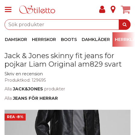
DAMSKOR
HERRSKOR
BOOTS
DAMKLÄDER
HERRKL
Jack & Jones skinny fit jeans för
pojkar Liam Original am829 svart
Skriv en recension
Produktkod:
129695
Alla
JACK&JONES
produkter
Alla
JEANS FÖR HERRAR
REA
-8%