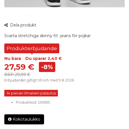
Dela produkt
Svarta stretchiga skinny fit -jeans för pojkar
Produkterbjudande
Nu bara
Du sparar
2,40 €
27,59 €
-8%
RRP
29,99 €
Erbjudandet giltigt till och med 9.8.2026 .
14 päivän ilmainen palautus
Produktkod:
129695
Kokotaulukko