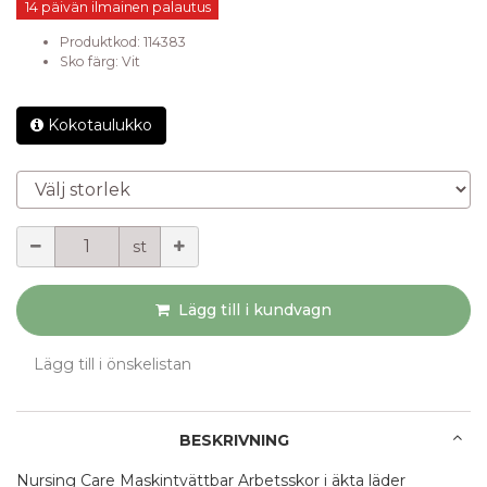
14 päivän ilmainen palautus
Produktkod:
114383
Sko färg
:
Vit
Kokotaulukko
Välj storlek
Mängd
st
Lägg till i kundvagn
Lägg till i önskelistan
BESKRIVNING
Nursing Care Maskintvättbar Arbetsskor i äkta läder