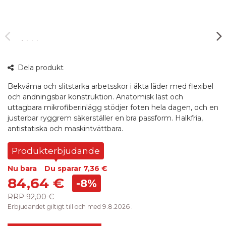
360°
Dela produkt
bild
Bekväma och slitstarka arbetsskor i äkta läder med flexibel
och andningsbar konstruktion. Anatomisk läst och
uttagbara mikrofiberinlägg stödjer foten hela dagen, och en
justerbar ryggrem säkerställer en bra passform. Halkfria,
antistatiska och maskintvättbara.
Produkterbjudande
Nu bara
Du sparar
7,36 €
84,64 €
-8%
RRP
92,00 €
Erbjudandet giltigt till och med 9.8.2026 .