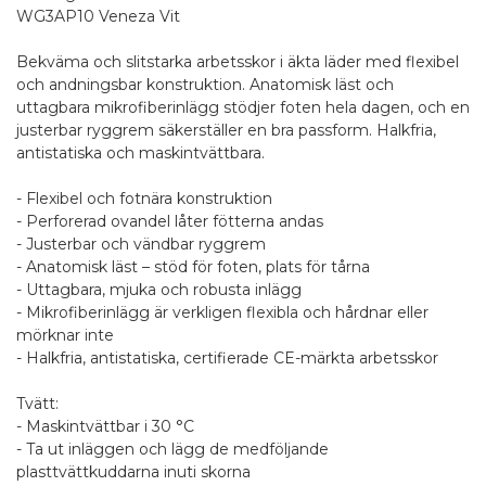
WG3AP10 Veneza Vit
Bekväma och slitstarka arbetsskor i äkta läder med flexibel
och andningsbar konstruktion. Anatomisk läst och
uttagbara mikrofiberinlägg stödjer foten hela dagen, och en
justerbar ryggrem säkerställer en bra passform. Halkfria,
antistatiska och maskintvättbara.
- Flexibel och fotnära konstruktion
- Perforerad ovandel låter fötterna andas
- Justerbar och vändbar ryggrem
- Anatomisk läst – stöd för foten, plats för tårna
- Uttagbara, mjuka och robusta inlägg
- Mikrofiberinlägg är verkligen flexibla och hårdnar eller
mörknar inte
- Halkfria, antistatiska, certifierade CE-märkta arbetsskor
Tvätt:
- Maskintvättbar i 30 °C
- Ta ut inläggen och lägg de medföljande
plasttvättkuddarna inuti skorna