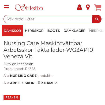
DAMSKOR
HERRSKOR
BOOTS
DAMKLÄDER
HERRKL
Nursing Care Maskintvättbar
Arbetsskor i äkta läder WG3AP10
Veneza Vit
Skriv en recension
Produktkod:
114383
Alla
NURSING CARE
produkter
Alla
ARBETSSKOR FÖR DAMER
REA
-8%