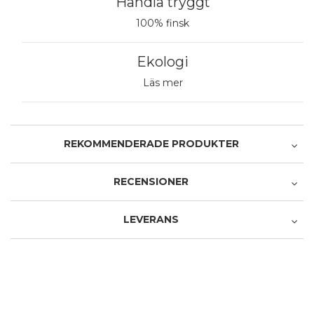
Handla tryggt
100% finsk
Ekologi
Läs mer
REKOMMENDERADE PRODUKTER
Rekommenderade produkter
RECENSIONER
LEVERANS
Recensera produkten
Avhämtning i butiken
1 stjärna av 5
2 stjärnor av 5
3 stjärnor av 5
4 stjärnor av 5
5 stjärnor av 5
Produkt
0,00 €
1 stjärna av 5
2 stjärnor av 5
3 stjärnor av 5
4 stjärnor av 5
5 stjärnor av 5
Service och leverans
Avhämtning från Postens paketautomat
Namn
4,90 €