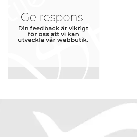
Nursing Care tv
passar till nästa
Ge respons
arbetsskor
(6
35
36
16,50 €
Din feedback är viktigt
39
40
för oss att vi kan
43
44
utveckla vår webbutik.