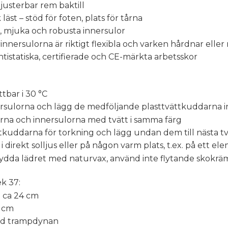
justerbar rem baktill
 läst
– st
öd för foten, plats för tårna
, mjuka och robusta innersulor
rinnersulorna är riktigt flexibla och varken hårdnar elle
antistatiska, certifierade och CE-märkta arbetsskor
tbar i 30 °C
ersulorna och lägg de medföljande plasttvättkuddarna i
orna och innersulorna med tvätt i samma färg
ttkuddarna för torkning och lägg undan dem till nästa tv
 i direkt solljus eller på någon varm plats, t.ex. på ett el
ydda lädret med naturvax, använd inte flytande skokrä
ek 37:
 ca 24 cm
4 cm
vid trampdynan