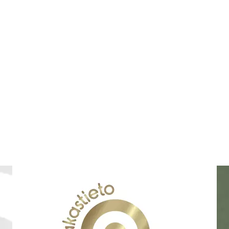
ättbara innersulor som
n alla Nursing Cares
)
37
38
41
42
45