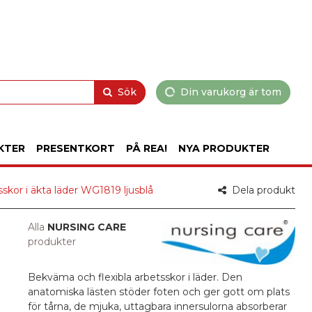
Sök
Din varukorg är tom
KTER
PRESENTKORT
PÅ REA!
NYA PRODUKTER
skor i äkta läder WG1819 ljusblå
Dela produkt
Alla
NURSING CARE
produkter
Bekväma och flexibla arbetsskor i läder. Den
anatomiska lästen stöder foten och ger gott om plats
för tårna, de mjuka, uttagbara innersulorna absorberar