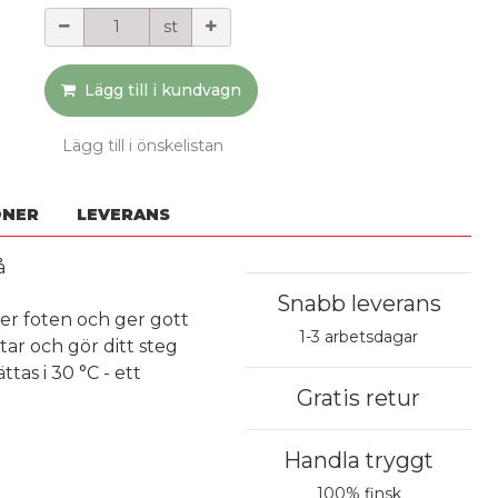
Mängd
st
Lägg till i kundvagn
Lägg till i önskelistan
ONER
LEVERANS
å
Snabb leverans
der foten och ger gott
1-3 arbetsdagar
tar och gör ditt steg
tas i 30 °C - ett
Gratis retur
Handla tryggt
100% finsk