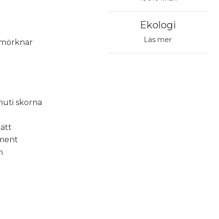
Ekologi
Läs mer
r mörknar
nuti skorna
ätt
ement
m