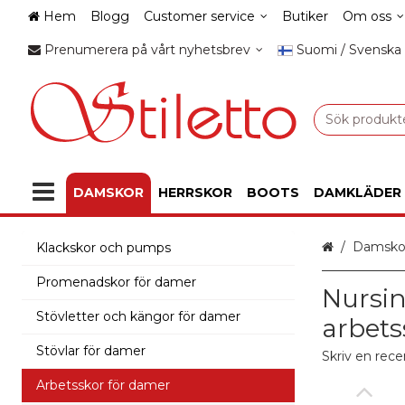
Hem
Blogg
Customer service
Butiker
Om oss
Prenumerera på vårt nyhetsbrev
Suomi / Svenska
DAMSKOR
HERRSKOR
BOOTS
DAMKLÄDER
Hem
Damsko
Klackskor och pumps
Promenadskor för damer
Nursin
Stövletter och kängor för damer
arbets
Stövlar för damer
Skriv en rece
Arbetsskor för damer