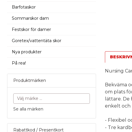
Barfotaskor
Sommarskor dam
Festskor för damer
Goretex/vattentäta skor
Nya produkter
BESKRIV
På rea!
Nursing Car
Produktmärken
Bekväma och
om plats fö
lättare. De 
enkelt och 
Se alla märken
- Flexibel 
- Tre kardb
Rabattkod / Presentkort