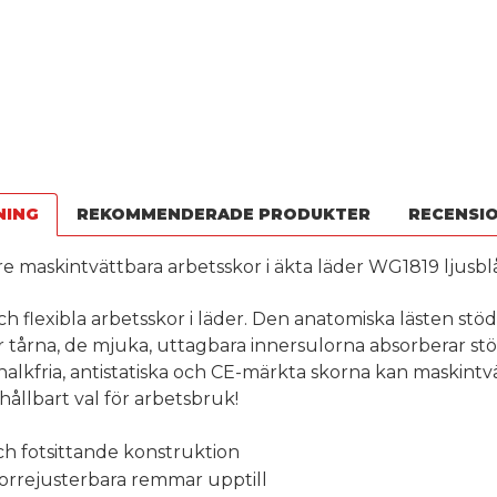
NING
REKOMMENDERADE PRODUKTER
RECENSI
e maskintvättbara arbetsskor i äkta läder WG1819 ljusbl
 flexibla arbetsskor i läder. Den anatomiska lästen stö
r tårna, de mjuka, uttagbara innersulorna absorberar stö
halkfria, antistatiska och CE-märkta skorna kan maskintvät
hållbart val för arbetsbruk!
och fotsittande konstruktion
orrejusterbara remmar upptill