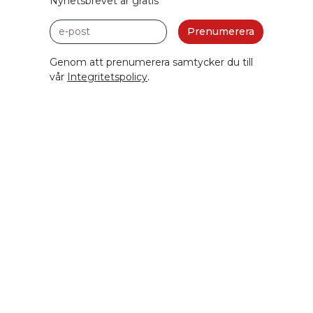
Nyhetsbrevet är gratis
e-post
Prenumerera
Genom att prenumerera samtycker du till
vår
Integritetspolicy
.