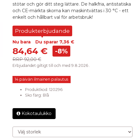
stötar och gör ditt steg lättare. De halkfria, antistatiska
och CE-märkta skorna kan maskintvättas i 30 °C - ett
enkelt och hållbart val för arbetsbruk!
Produkterbjudande
Nu bara
Du sparar
7,36 €
84,64 €
-8%
RRP
92,00 €
Erbjudandet giltigt till och med 9.8.2026 .
14 päivän ilmainen palautus
Produktkod:
120296
Sko färg
:
Blå
Kokotaulukko
Välj storlek