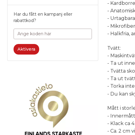
- Kardborre
- Anatomisk
Har du fått en kampanj eller
- Urtagbara
rabattkod?
- Mikrofibe
- Halkfria, 
Tvätt:
Aktivera
- Maskintvät
- Ta ut inn
- Tvätta sk
- Ta ut tvä
- Torka inte
- Du kan sk
Mått i storl
- Innermått
- Klack ca 
- Ca. 2 cm 