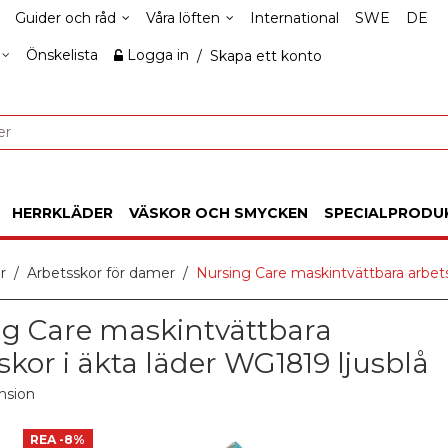
Guider och råd
Våra löften
International
SWE
DE
Önskelista
Logga in
/
Skapa ett konto
HERRKLÄDER
VÄSKOR OCH SMYCKEN
SPECIALPRODU
r
Arbetsskor för damer
Nursing Care maskintvättbara arbets
g Care maskintvättbara
skor i äkta läder WG1819 ljusblå
nsion
REA
-8%