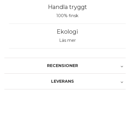
Handla tryggt
100% finsk
Ekologi
Läs mer
RECENSIONER
LEVERANS
Recensera produkten
Avhämtning i butiken
1 stjärna av 5
2 stjärnor av 5
3 stjärnor av 5
4 stjärnor av 5
5 stjärnor av 5
Produkt
0,00 €
1 stjärna av 5
2 stjärnor av 5
3 stjärnor av 5
4 stjärnor av 5
5 stjärnor av 5
Service och leverans
Avhämtning från Postens paketautomat
Namn
4,90 €
Posti - Pikkupaketti ovelle