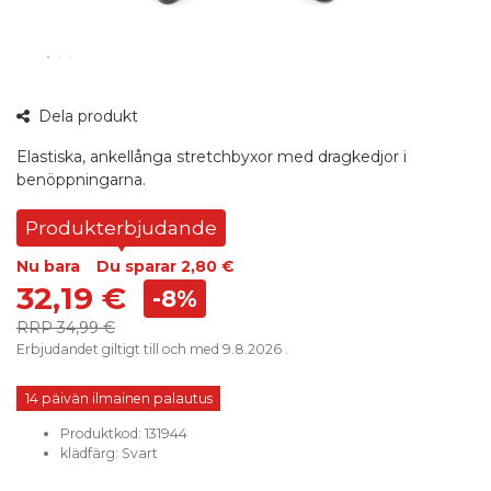
360°
Dela produkt
bild
Elastiska, ankellånga stretchbyxor med dragkedjor i
benöppningarna.
Produkterbjudande
Nu bara
Du sparar
2,80 €
32,19 €
-8%
RRP
34,99 €
Erbjudandet giltigt till och med 9.8.2026 .
14 päivän ilmainen palautus
Produktkod:
131944
klädfärg
:
Svart