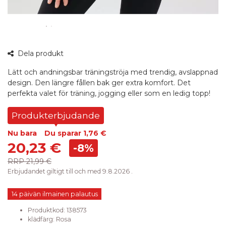
360°
Dela produkt
bild
Lätt och andningsbar träningströja med trendig, avslappnad
design. Den längre fållen bak ger extra komfort. Det
perfekta valet för träning, jogging eller som en ledig topp!
Produkterbjudande
Nu bara
Du sparar
1,76 €
20,23 €
-8%
RRP
21,99 €
Erbjudandet giltigt till och med 9.8.2026 .
14 päivän ilmainen palautus
Produktkod:
138573
klädfärg
:
Rosa