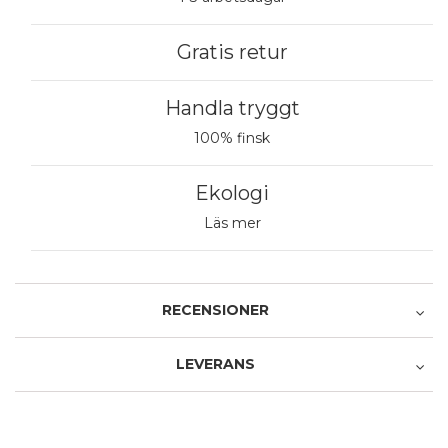
Gratis retur
Handla tryggt
100% finsk
Ekologi
Läs mer
RECENSIONER
LEVERANS
Recensera produkten
Avhämtning i butiken
1 stjärna av 5
2 stjärnor av 5
3 stjärnor av 5
4 stjärnor av 5
5 stjärnor av 5
Produkt
0,00 €
1 stjärna av 5
2 stjärnor av 5
3 stjärnor av 5
4 stjärnor av 5
5 stjärnor av 5
Service och leverans