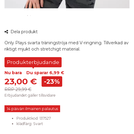
360°
Dela produkt
bild
Only Plays svarta träningströja med V-ringning. Tillverkad av
riktigt mjukt och stretchigt material.
Produkterbjudande
Nu bara
Du sparar
6,99 €
23,00 €
-23%
RRP
29,99 €
Erbjudandet gäller tillsvidare
14 päivän ilmainen palautus
Produktkod:
137527
klädfärg
:
Svart