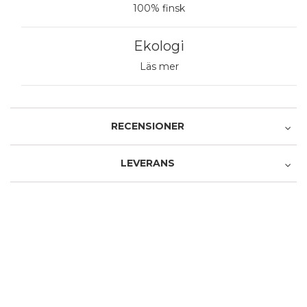
100% finsk
Ekologi
Läs mer
RECENSIONER
LEVERANS
Recensera produkten
Avhämtning i butiken
1 stjärna av 5
2 stjärnor av 5
3 stjärnor av 5
4 stjärnor av 5
5 stjärnor av 5
Produkt
0,00 €
1 stjärna av 5
2 stjärnor av 5
3 stjärnor av 5
4 stjärnor av 5
5 stjärnor av 5
Service och leverans
Avhämtning från Postens paketautomat
Namn
4,90 €
Posti - Pikkupaketti ovelle
Ett namn du väljer som vi visar bredvid din recension.
4,90 €