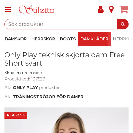
DAMSKOR
HERRSKOR
BOOTS
DAMKLÄDER
HERRKL
Only Play teknisk skjorta dam Free
Short svart
Skriv en recension
Produktkod:
137527
Alla
ONLY PLAY
produkter
Alla
TRÄNINGSTRÖJOR FÖR DAMER
REA
-23%