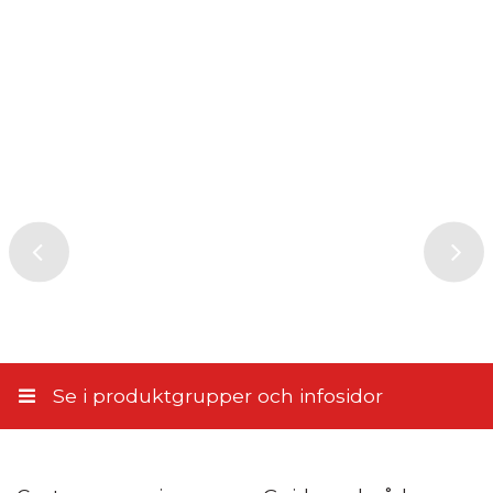
Skriv din recension här
Avhämtning från vald Post
4,90 €
Postens hemleverans
14,50 €
PostNord Paketbox
4,95 €
Genom att skicka din recension, samtycker du till att ge oss
PostNord Serviceställe
tillstånd att publicera den på denna webbplats samt på andra
webbplatser och media. Stiletto.fi förbehåller sig rätten att inte
5,10 €
publicera recensionen. Genom att skicka samtycker du till dessa
villkor.
Till närbutiken
5,90 €
Skicka recension
Hemleverans enligt överenskommelse
11,45 €
Se i produktgrupper och infosidor