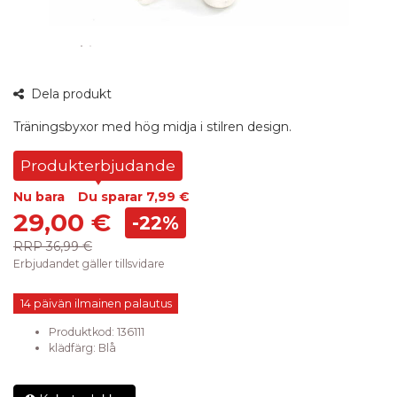
360°
Dela produkt
bild
Träningsbyxor med hög midja i stilren design.
Produkterbjudande
Nu bara
Du sparar
7,99 €
29,00 €
-22%
RRP
36,99 €
Erbjudandet gäller tillsvidare
14 päivän ilmainen palautus
Produktkod:
136111
klädfärg
:
Blå