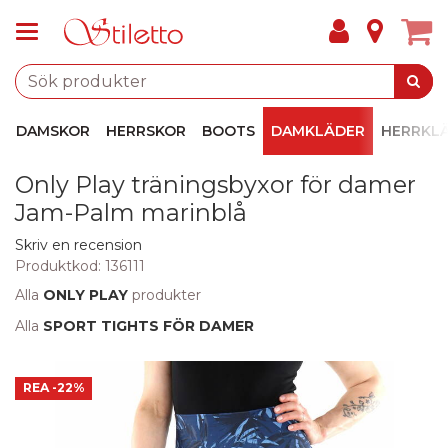
DAMSKOR
HERRSKOR
BOOTS
DAMKLÄDER
HERRKL
Only Play träningsbyxor för damer
Jam-Palm marinblå
Skriv en recension
Produktkod:
136111
Alla
ONLY PLAY
produkter
Alla
SPORT TIGHTS FÖR DAMER
REA
-22%