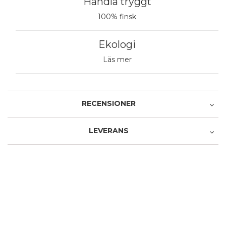
Handla tryggt
100% finsk
Ekologi
Läs mer
RECENSIONER
LEVERANS
Recensera produkten
Avhämtning i butiken
1 stjärna av 5
2 stjärnor av 5
3 stjärnor av 5
4 stjärnor av 5
5 stjärnor av 5
Produkt
0,00 €
1 stjärna av 5
2 stjärnor av 5
3 stjärnor av 5
4 stjärnor av 5
5 stjärnor av 5
Service och leverans
Avhämtning från Postens paketautomat
Namn
4,90 €
Posti - Pikkupaketti ovelle
Ett namn du väljer som vi visar bredvid din recension.
4,90 €