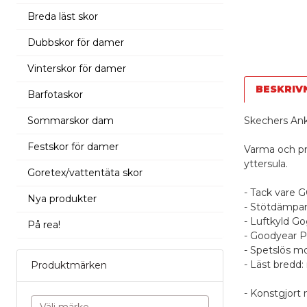
Breda läst skor
Dubbskor för damer
Vinterskor för damer
BESKRIV
Barfotaskor
Sommarskor dam
Skechers Ank
Festskor för damer
Varma och pr
yttersula.
Goretex/vattentäta skor
- Tack vare 
Nya produkter
- Stötdämpan
- Luftkyld Go
På rea!
- Goodyear Pe
- Spetslös mo
- Läst bredd:
Produktmärken
- Konstgjort 