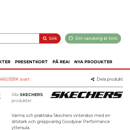
Sök
Din varukorg är tom
KTER
PRESENTKORT
PÅ REA!
NYA PRODUKTER
4660/BBK svart
Dela produkt
t
Alla
SKECHERS
produkter
Varma och praktiska Skechers vinterskor med en
slitstark och greppvänlig Goodyear Performance
yttersula.