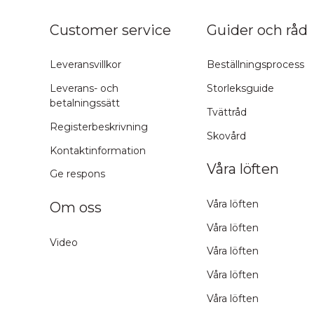
ns topp
Customer service
Guider och råd
Leveransvillkor
Beställningsprocess
Leverans- och
Storleksguide
betalningssätt
Tvättråd
Registerbeskrivning
Skovård
Kontaktinformation
Våra löften
Ge respons
Våra löften
Om oss
Våra löften
Video
Våra löften
Våra löften
Våra löften