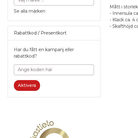
Mått i storlek
Se alla märken
- Innersula c
- Klack ca. 4
- Skafthöjd c
Rabattkod / Presentkort
A
0
Recens
Har du fått en kampanj eller
rabattkod?
Produk
Po
0
Service
P
Namn
1
Aktivera
Po
Ett namn du 
5
bredvid din r
H
1