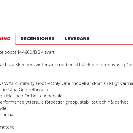
NING
RECENSIONER
LEVERANS
elboots 144660/BBK svart
aktiska Skechers vinterskor med en slitstark och greppvänlig 
GO WALK Stability Boot – Only One modell är skorna riktigt var
de Ultra Go mellansula
ga Mat och Ortholite innersula
rformance yttersula förbättrar grepp, stabilitet och hållbarhet
dell
 normal
material