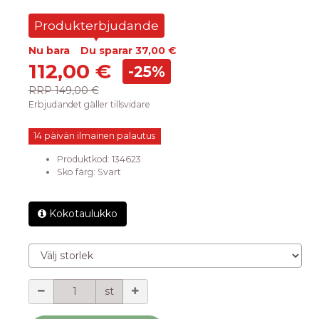
Produkterbjudande
Nu bara
Du sparar
37,00 €
112,00 €
-25%
RRP
149,00 €
Erbjudandet gäller tillsvidare
14 päivän ilmainen palautus
Produktkod:
134623
Sko färg
:
Svart
Kokotaulukko
Välj storlek
Mängd
st