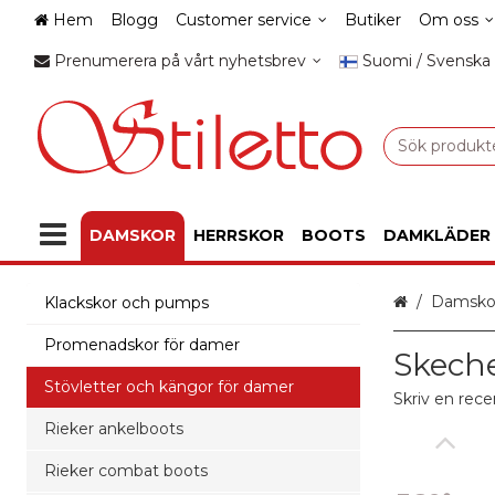
Hem
Blogg
Customer service
Butiker
Om oss
Prenumerera på vårt nyhetsbrev
Suomi / Svenska
DAMSKOR
HERRSKOR
BOOTS
DAMKLÄDER
Hem
Damsko
Klackskor och pumps
Promenadskor för damer
Skeche
Stövletter och kängor för damer
Skriv en rece
Rieker ankelboots
Rieker combat boots