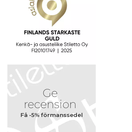
Ge
recension
Få -5% förmanssedel