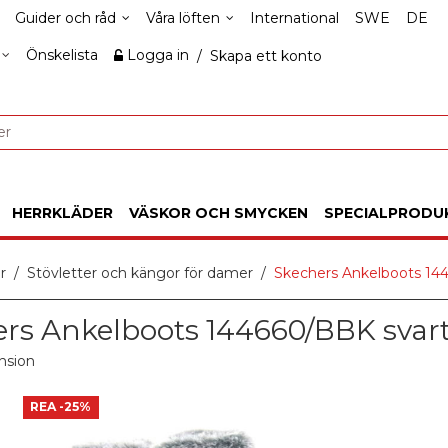
Guider och råd
Våra löften
International
SWE
DE
Önskelista
Logga in
/
Skapa ett konto
HERRKLÄDER
VÄSKOR OCH SMYCKEN
SPECIALPRODU
r
Stövletter och kängor för damer
Skechers Ankelboots 14
rs Ankelboots 144660/BBK svar
nsion
REA
-25%