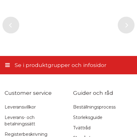
4,95 €
Genom att skicka din recension, samtycker du till att ge oss
PostNord Serviceställe
tillstånd att publicera den på denna webbplats samt på andra
webbplatser och media. Stiletto.fi förbehåller sig rätten att inte
5,10 €
publicera recensionen. Genom att skicka samtycker du till dessa
villkor.
Till närbutiken
5,90 €
Skicka recension
Hemleverans enligt överenskommelse
11,45 €
Se i produktgrupper och infosidor
Customer service
Guider och råd
Leveransvillkor
Beställningsprocess
Leverans- och
Storleksguide
betalningssätt
Tvättråd
Registerbeskrivning