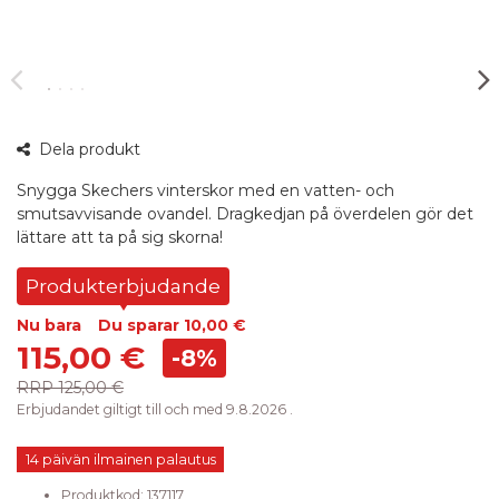
360°
Dela produkt
bild
Snygga Skechers vinterskor med en vatten- och
smutsavvisande ovandel. Dragkedjan på överdelen gör det
lättare att ta på sig skorna!
Produkterbjudande
Nu bara
Du sparar
10,00 €
115,00 €
-8%
RRP
125,00 €
Erbjudandet giltigt till och med 9.8.2026 .
14 päivän ilmainen palautus
Produktkod:
137117