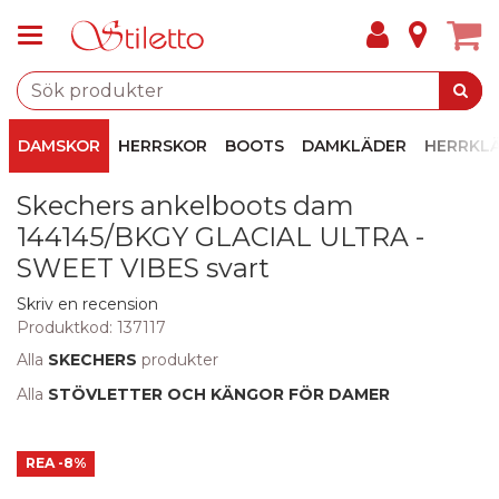
DAMSKOR
HERRSKOR
BOOTS
DAMKLÄDER
HERRKL
Skechers ankelboots dam
144145/BKGY GLACIAL ULTRA -
SWEET VIBES svart
Skriv en recension
Produktkod:
137117
Alla
SKECHERS
produkter
Alla
STÖVLETTER OCH KÄNGOR FÖR DAMER
REA
-8%