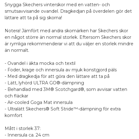
Snygga Skechers vinterskor med en vatten- och
smutsavvisande ovandel. Dragkedjan på överdelen gör det
lättare att ta på sig skorna!
Notera! Jämfört med andra skomärken har Skechers skor
en något större än normal storlek. Eftersom Skechers skor
är rymliga rekommenderar vi att du väljer en storlek mindre
än normalt.
- Ovandel i äkta mocka och textil
- Foder, krage och innersula av mjuk konstgjord päls
- Med dragkedja för att göra den lättare att ta på
- Lätt, lyhörd ULTRA GO®-dämpning
- Behandlad med 3M® Scotchgard®, som avvisar vatten
och fläckar
- Air-cooled Goga Mat innersula
- Ultralätt Skechers® Soft Stride™-dämpning för extra
komfort
Mått i storlek 37:
- Innersula ca. 24 cm