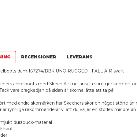
NING
RECENSIONER
LEVERANS
kelboots dam 167274/BBK UNO RUGGED - FALL AIR svart
kechers ankelboots med Skech Air mellansula som ger komfort o
Tack vare dragkedjan på sidan är skorna lätta att ta på!
ört med andra skomärken har Skechers skor en något större än 
 är rymliga rekommenderar vi att du väljer en storlek mindre än
 mjukt durabuck-material
lskant
oder