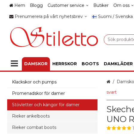
Hem
Blogg
Customer service
Butiker
Om oss
Prenumerera på vårt nyhetsbrev
Suomi / Svenska
DAMSKOR
HERRSKOR
BOOTS
DAMKLÄDER
Hem
Damsko
Klackskor och pumps
svart
Promenadskor för damer
Stövletter och kängor för damer
Skech
Rieker ankelboots
UNO R
Rieker combat boots