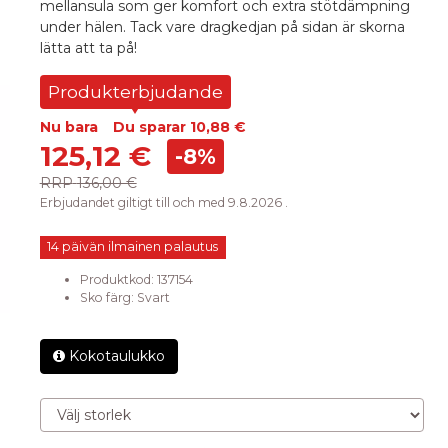
mellansula som ger komfort och extra stötdämpning
under hälen. Tack vare dragkedjan på sidan är skorna
lätta att ta på!
Produkterbjudande
Nu bara
Du sparar
10,88 €
125,12 €
-8%
RRP
136,00 €
Erbjudandet giltigt till och med 9.8.2026 .
14 päivän ilmainen palautus
Produktkod:
137154
Sko färg
:
Svart
Kokotaulukko
Välj storlek
Mängd