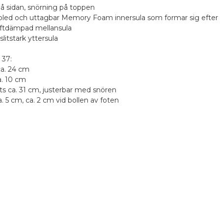
på sidan, snörning på toppen
cooled och uttagbar Memory Foam innersula som formar sig efter
luftdämpad mellansula
litstark yttersula
 37:
ca. 24 cm
a. 10 cm
ts ca. 31 cm, justerbar med snören
a. 5 cm, ca. 2 cm vid bollen av foten
Produkt
(
1
)
Skri
vhämtning i butiken
5.0
/ 5.0
,00 €
(
0
)
sti - Pikkupaketti ovelle
Service och leverans
,00 €
5.0
/ 5.0
(
0
)
ostens hemleverans
(
0
)
4,50 €
stNord Serviceställe
(
0
)
,10 €