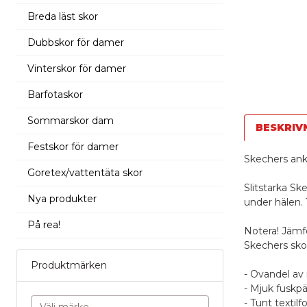
Breda läst skor
Dubbskor för damer
Vinterskor för damer
Barfotaskor
Sommarskor dam
BESKRIV
Festskor för damer
Skechers an
Goretex/vattentäta skor
Slitstarka S
Nya produkter
under hälen. 
På rea!
Notera! Jämf
Skechers skor
Produktmärken
- Ovandel av
- Mjuk fuskpä
- Tunt textilf