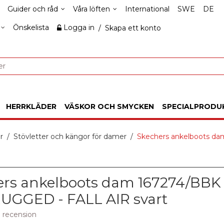
Guider och råd
Våra löften
International
SWE
DE
Önskelista
Logga in
/
Skapa ett konto
HERRKLÄDER
VÄSKOR OCH SMYCKEN
SPECIALPRODU
r
Stövletter och kängor för damer
Skechers ankelboots d
ers ankelboots dam 167274/BBK
UGGED - FALL AIR svart
1 recension