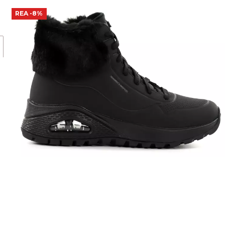
REA
-8%