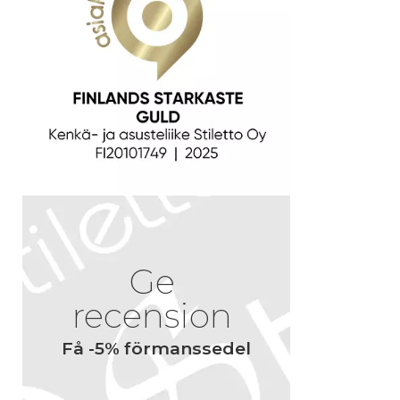
H
1
Matami
Recens
Produk
Service
Ge
Namn
recension
Få -5% förmanssedel
Ett namn du 
bredvid din r