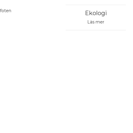
 foten
Ekologi
Läs mer
v en recension
Avhämtning från Postens paketautomat
0,00 €
Avhämtning från vald Post
0,00 €
PostNord Paketbox
4,95 €
Till närbutiken
5,90 €