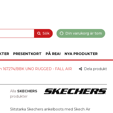
Sök
Din varukorg är tom
KTER
PRESENTKORT
PÅ REA!
NYA PRODUKTER
am 167274/BBK UNO RUGGED - FALL AIR
Dela produkt
Alla
SKECHERS
produkter
Slitstarka Skechers ankelboots med Skech Air