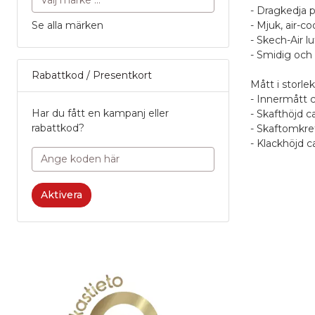
- Dragkedja 
Se alla märken
- Mjuk, air-
- Skech-Air 
- Smidig och s
Rabattkod / Presentkort
Mått i storlek
- Innermått 
Har du fått en kampanj eller
- Skafthöjd c
rabattkod?
- Skaftomkre
- Klackhöjd c
A
0
Aktivera
Po
0
P
1
Po
5