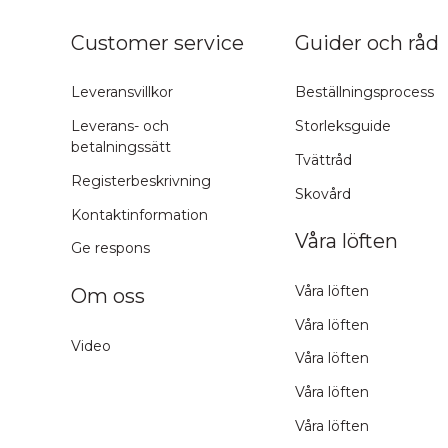
ns topp
Customer service
Guider och råd
Leveransvillkor
Beställningsprocess
Leverans- och
Storleksguide
betalningssätt
Tvättråd
Registerbeskrivning
Skovård
Kontaktinformation
Våra löften
Ge respons
Våra löften
Om oss
Våra löften
Video
Våra löften
Våra löften
Våra löften