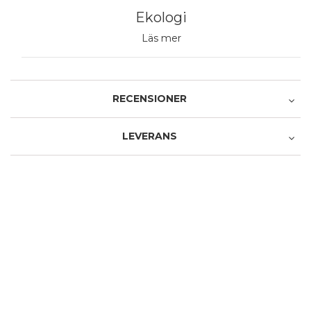
Ekologi
Läs mer
RECENSIONER
LEVERANS
Recensera produkten
Avhämtning i butiken
1 stjärna av 5
2 stjärnor av 5
3 stjärnor av 5
4 stjärnor av 5
5 stjärnor av 5
Produkt
0,00 €
1 stjärna av 5
2 stjärnor av 5
3 stjärnor av 5
4 stjärnor av 5
5 stjärnor av 5
Service och leverans
Avhämtning från Postens paketautomat
Namn
0,00 €
Posti - Pikkupaketti ovelle
Ett namn du väljer som vi visar bredvid din recension.
0,00 €
Skriv din recension här
Avhämtning från vald Post
0,00 €