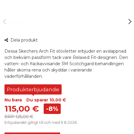
360°
Dela produkt
bild
Dessa Skechers Arch Fit stövletter erbjuder en avslappnad
och bekväm passform tack vare Relaxed Fit-designen. Den
vatten- och fläckavvisande 3M Scotchgard-behandlingen
håller skorna rena och skyddar i varierande
väderförhållanden.
Produkterbjudande
Nu bara
Du sparar
10,00 €
115,00 €
-8%
RRP
125,00 €
Erbjudandet giltigt till och med 9.8.2026 .