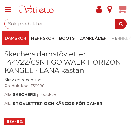
DAMSKOR
HERRSKOR
BOOTS
DAMKLÄDER
HERRKL
Skechers damstövletter
144722/CSNT GO WALK HORIZON
KÄNGEL - LANA kastanj
Skriv en recension
Produktkod:
139596
Alla
SKECHERS
produkter
Alla
STÖVLETTER OCH KÄNGOR FÖR DAMER
REA
-8%