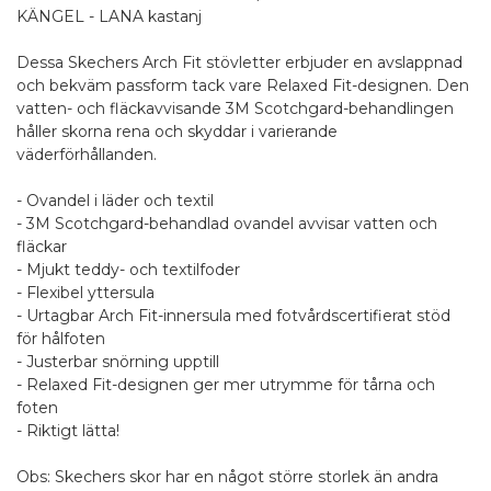
KÄNGEL - LANA kastanj
Dessa Skechers Arch Fit stövletter erbjuder en avslappnad
och bekväm passform tack vare Relaxed Fit-designen. Den
vatten- och fläckavvisande 3M Scotchgard-behandlingen
håller skorna rena och skyddar i varierande
väderförhållanden.
- Ovandel i läder och textil
- 3M Scotchgard-behandlad ovandel avvisar vatten och
fläckar
- Mjukt teddy- och textilfoder
- Flexibel yttersula
- Urtagbar Arch Fit-innersula med fotvårdscertifierat stöd
för hålfoten
- Justerbar snörning upptill
- Relaxed Fit-designen ger mer utrymme för tårna och
foten
- Riktigt lätta!
Obs: Skechers skor har en något större storlek än andra