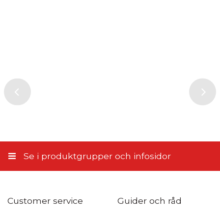
Postens hemleverans
14,50 €
PostNord Paketbox
4,95 €
Genom att skicka din recension, samtycker du till att ge oss
PostNord Serviceställe
tillstånd att publicera den på denna webbplats samt på andra
webbplatser och media. Stiletto.fi förbehåller sig rätten att inte
5,10 €
publicera recensionen. Genom att skicka samtycker du till dessa
villkor.
Till närbutiken
5,90 €
Skicka recension
Hemleverans enligt överenskommelse
11,45 €
Se i produktgrupper och infosidor
Customer service
Guider och råd