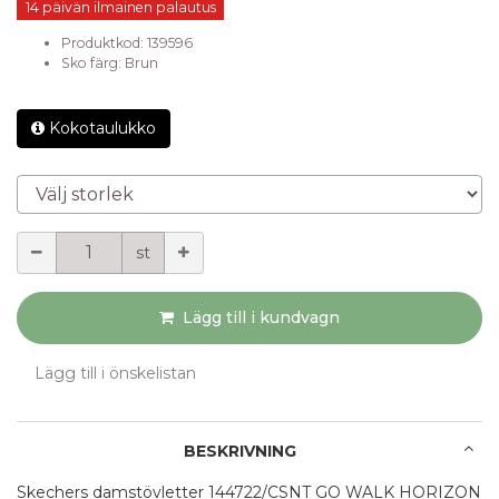
14 päivän ilmainen palautus
Produktkod:
139596
Sko färg
:
Brun
Kokotaulukko
Välj storlek
Mängd
st
Lägg till i kundvagn
Lägg till i önskelistan
BESKRIVNING
Skechers damstövletter 144722/CSNT GO WALK HORIZON