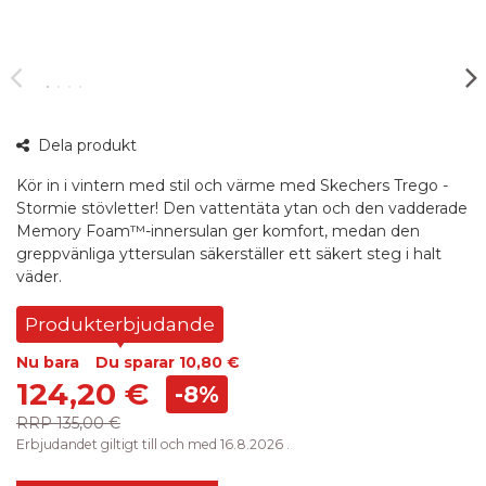
360°
Dela produkt
bild
Kör in i vintern med stil och värme med Skechers Trego -
Stormie stövletter! Den vattentäta ytan och den vadderade
Memory Foam™-innersulan ger komfort, medan den
greppvänliga yttersulan säkerställer ett säkert steg i halt
väder.
Produkterbjudande
Nu bara
Du sparar
10,80 €
124,20 €
-8%
RRP
135,00 €
Erbjudandet giltigt till och med 16.8.2026 .