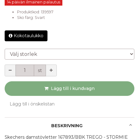
14 päivän ilmainen palautus
Produktkod:
139597
Sko färg
:
Svart
Kokotaulukko
Välj storlek
Mängd
st
Lägg till i kundvagn
Lägg till i önskelistan
BESKRIVNING
Skechers damstövletter 167893/BBK TREGO - STORMIE