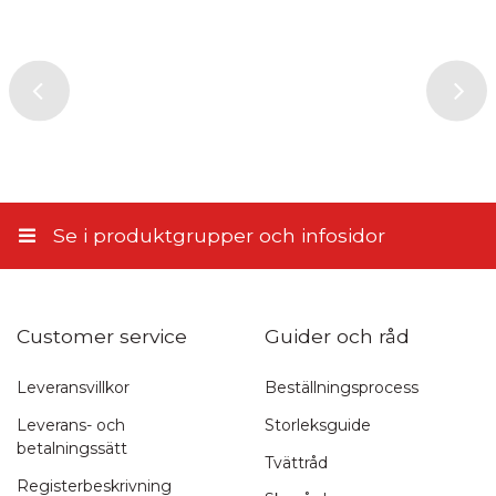
4,95 €
Genom att skicka din recension, samtycker du till att ge oss
PostNord Serviceställe
tillstånd att publicera den på denna webbplats samt på andra
webbplatser och media. Stiletto.fi förbehåller sig rätten att inte
5,10 €
publicera recensionen. Genom att skicka samtycker du till dessa
villkor.
Till närbutiken
5,90 €
Skicka recension
Hemleverans enligt överenskommelse
11,45 €
Se i produktgrupper och infosidor
Customer service
Guider och råd
Leveransvillkor
Beställningsprocess
Leverans- och
Storleksguide
betalningssätt
Tvättråd
Registerbeskrivning