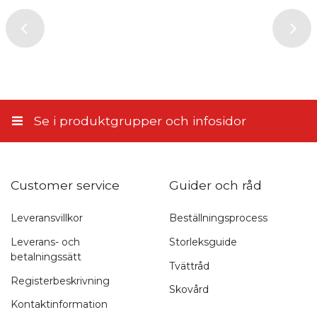
PostNord Serviceställe
tillstånd att publicera den på denna webbplats samt på andra
webbplatser och media. Stiletto.fi förbehåller sig rätten att inte
5,10 €
publicera recensionen. Genom att skicka samtycker du till dessa
villkor.
Till närbutiken
5,90 €
Skicka recension
Hemleverans enligt överenskommelse
11,45 €
Se i produktgrupper och infosidor
Customer service
Guider och råd
Leveransvillkor
Beställningsprocess
Leverans- och
Storleksguide
betalningssätt
Tvättråd
Registerbeskrivning
Skovård
Kontaktinformation