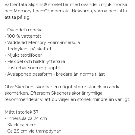
Vattentäta Slip-Ins® stövletter med ovandel i mjuk mocka
och Memory Foam™-innersula. Bekväma, varma och lätta
att ta på sig!
- Ovandel i mocka
- 100 % vattentät
- Vadderad Memory Foam-innersula
- Teddykant på skaftet
- Mjukt textilfoder
- Flexibel och halkfri yttersula
- Justerbar snörning upptill
- Avslappnad passform - bredare än normalt läst
Obs: Skechers skor har en något större storlek än andra
skomärken. Eftersom Skechers skor är rymliga
rekommenderar vi att du väljer en storlek mindre än vanligt.
Mått i storlek 37:
- Innersula ca 24 cm
- Klack ca 4 cm
- Ca 2,5 cm vid trampdynan