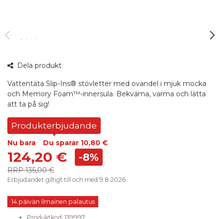
360°
Dela produkt
bild
Vattentäta Slip-Ins® stövletter med ovandel i mjuk mocka
och Memory Foam™-innersula. Bekväma, varma och lätta
att ta på sig!
Produkterbjudande
Nu bara
Du sparar
10,80 €
124,20 €
-8%
RRP
135,00 €
Erbjudandet giltigt till och med 9.8.2026 .
14 päivän ilmainen palautus
Produktkod:
139997