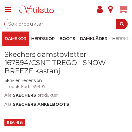
DAMSKOR
HERRSKOR
BOOTS
DAMKLÄDER
HERRKL
Skechers damstövletter
167894/CSNT TREGO - SNOW
BREEZE kastanj
Skriv en recension
Produktkod:
139997
Alla
SKECHERS
produkter
Alla
SKECHERS ANKELBOOTS
REA
-8%