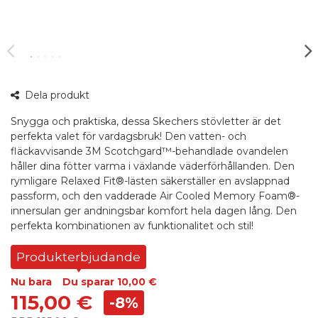
360°
Dela produkt
bild
Snygga och praktiska, dessa Skechers stövletter är det
perfekta valet för vardagsbruk! Den vatten- och
fläckavvisande 3M Scotchgard™-behandlade ovandelen
håller dina fötter varma i växlande väderförhållanden. Den
rymligare Relaxed Fit®-lästen säkerställer en avslappnad
passform, och den vadderade Air Cooled Memory Foam®-
innersulan ger andningsbar komfort hela dagen lång. Den
perfekta kombinationen av funktionalitet och stil!
Produkterbjudande
Nu bara
Du sparar
10,00 €
115,00 €
-8%