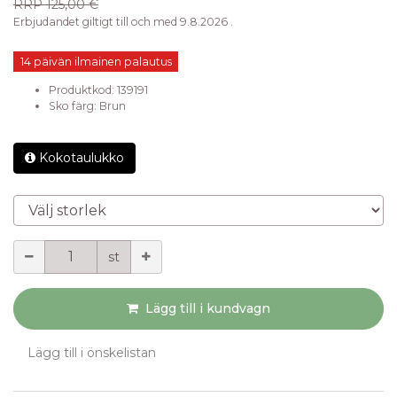
RRP
125,00 €
Erbjudandet giltigt till och med 9.8.2026 .
14 päivän ilmainen palautus
Produktkod:
139191
Sko färg
:
Brun
Kokotaulukko
Välj storlek
Mängd
st
Lägg till i kundvagn
Lägg till i önskelistan