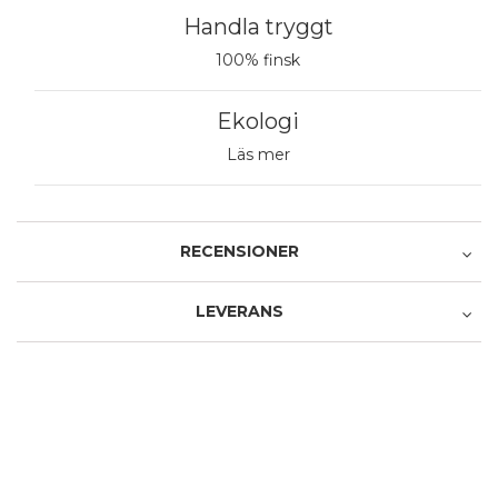
Handla tryggt
100% finsk
Ekologi
Läs mer
RECENSIONER
LEVERANS
Recensera produkten
Avhämtning i butiken
1 stjärna av 5
2 stjärnor av 5
3 stjärnor av 5
4 stjärnor av 5
5 stjärnor av 5
Produkt
0,00 €
1 stjärna av 5
2 stjärnor av 5
3 stjärnor av 5
4 stjärnor av 5
5 stjärnor av 5
Service och leverans
Avhämtning från Postens paketautomat
Namn
0,00 €
Posti - Pikkupaketti ovelle