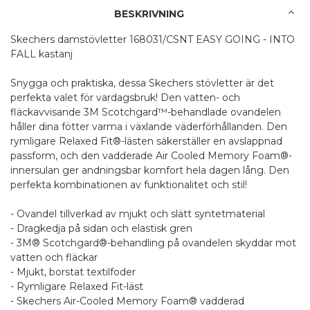
BESKRIVNING
Skechers damstövletter 168031/CSNT EASY GOING - INTO
FALL kastanj
Snygga och praktiska, dessa Skechers stövletter är det
perfekta valet för vardagsbruk! Den vatten- och
fläckavvisande 3M Scotchgard™-behandlade ovandelen
håller dina fötter varma i växlande väderförhållanden. Den
rymligare Relaxed Fit®-lästen säkerställer en avslappnad
passform, och den vadderade Air Cooled Memory Foam®-
innersulan ger andningsbar komfort hela dagen lång. Den
perfekta kombinationen av funktionalitet och stil!
- Ovandel tillverkad av mjukt och slätt syntetmaterial
- Dragkedja på sidan och elastisk gren
- 3M® Scotchgard®-behandling på ovandelen skyddar mot
vatten och fläckar
- Mjukt, borstat textilfoder
- Rymligare Relaxed Fit-läst
- Skechers Air-Cooled Memory Foam® vadderad