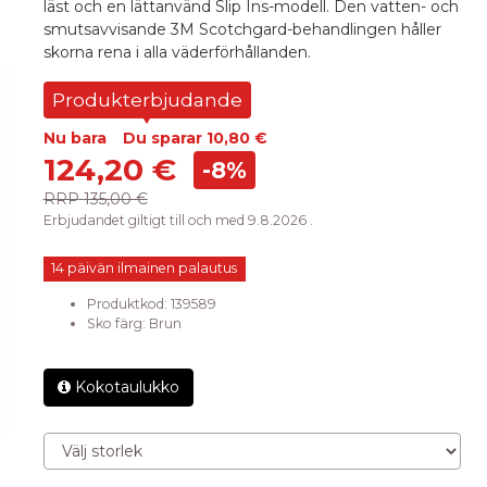
läst och en lättanvänd Slip Ins-modell. Den vatten- och
smutsavvisande 3M Scotchgard-behandlingen håller
skorna rena i alla väderförhållanden.
Produkterbjudande
Nu bara
Du sparar
10,80 €
124,20 €
-8%
RRP
135,00 €
Erbjudandet giltigt till och med 9.8.2026 .
14 päivän ilmainen palautus
Produktkod:
139589
Sko färg
:
Brun
Kokotaulukko
Välj storlek
Mängd