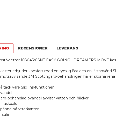
NING
RECENSIONER
LEVERANS
mstövletter 168045/CSNT EASY GOING - DREAMERS MOVE kas
letter erbjuder komfort med en rymlig läst och en lättanvänd Sl
smutsavvisande 3M Scotchgard-behandlingen håller skorna rena i 
på tack vare Slip Ins-funktionen
ovandel
ard-behandlad ovandel avvisar vatten och fläckar
i fuskpäls
 spänne på ytterkanten
ersula