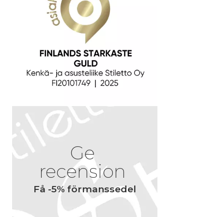
bredvid din r
H
1
Ge
recension
Få -5% förmanssedel