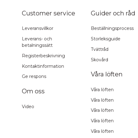
ns topp
Customer service
Guider och råd
Leveransvillkor
Beställningsprocess
Leverans- och
Storleksguide
betalningssätt
Tvättråd
Registerbeskrivning
Skovård
Kontaktinformation
Våra löften
Ge respons
Våra löften
Om oss
Våra löften
Video
Våra löften
Våra löften
Våra löften