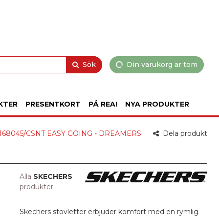
Sök
Din varukorg är tom
KTER
PRESENTKORT
PÅ REA!
NYA PRODUKTER
r 168045/CSNT EASY GOING - DREAMERS
Dela produkt
Alla
SKECHERS
produkter
Skechers stövletter erbjuder komfort med en rymlig