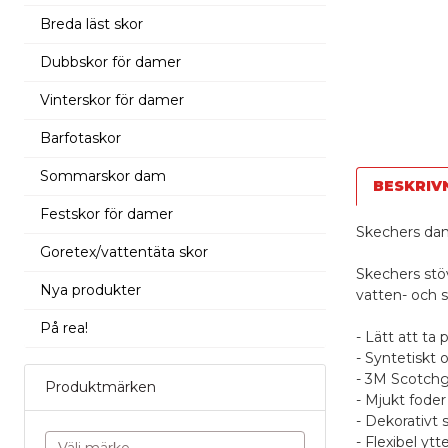
Breda läst skor
Dubbskor för damer
Vinterskor för damer
Barfotaskor
Sommarskor dam
BESKRIV
Festskor för damer
Skechers da
Goretex/vattentäta skor
Skechers stöv
Nya produkter
vatten- och 
På rea!
- Lätt att ta 
- Syntetiskt 
- 3M Scotchg
Produktmärken
- Mjukt foder 
- Dekorativt
- Flexibel ytt