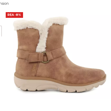
nsion
REA
-8%