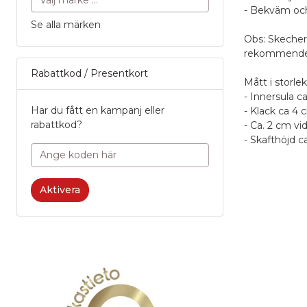
- Bekväm oc
Se alla märken
Obs: Skecher
rekommenderar
Rabattkod / Presentkort
Mått i storlek
- Innersula c
Har du fått en kampanj eller
- Klack ca 4 
rabattkod?
- Ca. 2 cm v
- Skafthöjd c
A
0
Recens
Aktivera
Produk
Po
0
Service
P
Namn
1
Po
Ett namn du 
5