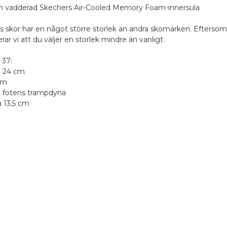
h vadderad Skechers Air-Cooled Memory Foam-innersula
s skor har en något större storlek än andra skomärken. Eftersom
 vi att du väljer en storlek mindre än vanligt.
 37:
a 24 cm
cm
id fotens trampdyna
a 13,5 cm
vhämtning i butiken
,00 €
era produkten
1 stjärna av 5
2 stjärnor av 5
3 stjärnor av 5
4 stjärnor av 5
5 stjärnor av 5
t
sti - Pikkupaketti ovelle
,00 €
1 stjärna av 5
2 stjärnor av 5
3 stjärnor av 5
4 stjärnor av 5
5 stjärnor av 5
 och leverans
ostens hemleverans
Skriv din recension här
4,50 €
stNord Serviceställe
väljer som vi visar
,10 €