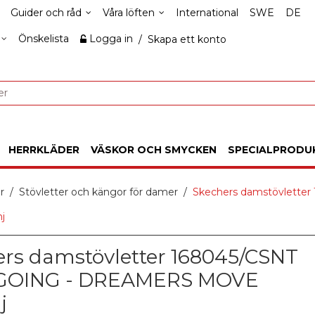
Guider och råd
Våra löften
International
SWE
DE
Önskelista
Logga in
/
Skapa ett konto
HERRKLÄDER
VÄSKOR OCH SMYCKEN
SPECIALPRODU
r
Stövletter och kängor för damer
Skechers damstövlette
j
rs damstövletter 168045/CSNT
GOING - DREAMERS MOVE
j