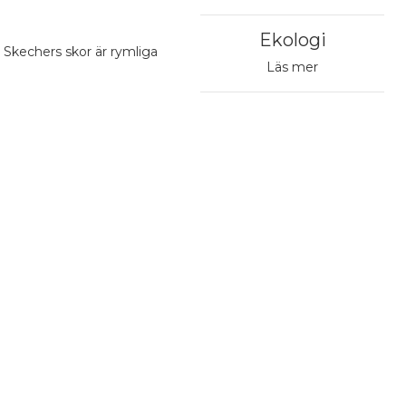
Ekologi
 Skechers skor är rymliga
Läs mer
Avhämtning från Postens paketautomat
0,00 €
Avhämtning från vald Post
0,00 €
PostNord Paketbox
4,95 €
Till närbutiken
5,90 €