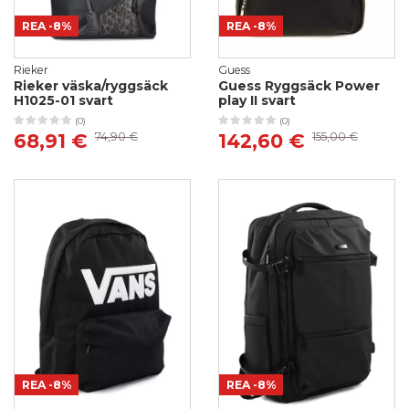
REA
-8%
REA
-8%
Rieker
Guess
Rieker väska/ryggsäck
Guess Ryggsäck Power
H1025-01 svart
play II svart
(0)
(0)
68,91 €
74,90 €
142,60 €
155,00 €
REA
-8%
REA
-8%