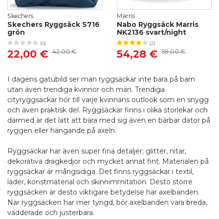
Skechers
Marris
Skechers Ryggsäck S716
Nabo Ryggsäck Marris
grön
NK2136 svart/night
(0)
(2)
22,00 €
42,00 €
54,28 €
59,00 €
I dagens gatubild ser man ryggsäckar inte bara på barn
utan även trendiga kvinnor och män. Trendiga
cityryggsäckar hör till varje kvinnans outlook som en snygg
och även praktisk del. Ryggsäckar finns i olika storlekar och
därmed är det lätt att bära med sig även en bärbar dator på
ryggen eller hängande på axeln.
Ryggsäckar har även super fina detaljer; glitter, nitar,
dekorativa dragkedjor och mycket annat fint. Materialen på
ryggsäckar är mångsidiga. Det finns ryggsäckar i textil,
läder, konstmaterial och skinnimmitation. Desto större
ryggsäcken är desto viktigare betydelse har axelbanden.
När ryggsäcken har mer tyngd, bör axelbanden vara breda,
vadderade och justerbara.