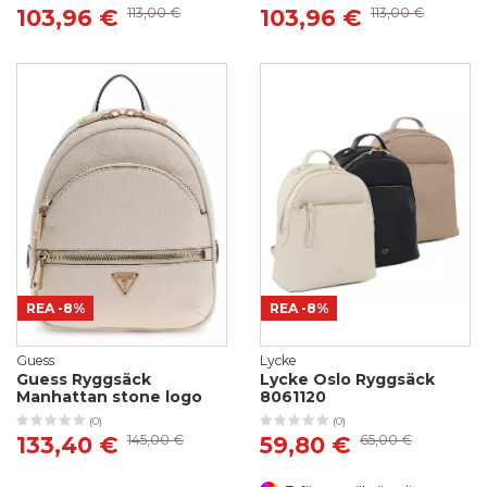
103,96 €
113,00 €
103,96 €
113,00 €
REA
-8%
REA
-8%
Guess
Lycke
Guess Ryggsäck
Lycke Oslo Ryggsäck
Manhattan stone logo
8061120
(0)
(0)
133,40 €
145,00 €
59,80 €
65,00 €