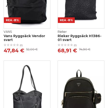
REA
-8%
REA
-8%
VANS
Rieker
Vans Ryggsäck Vendor
Rieker Ryggsäck H1386-
svart
01 svart
(0)
(0)
47,84 €
52,00 €
68,91 €
74,90 €