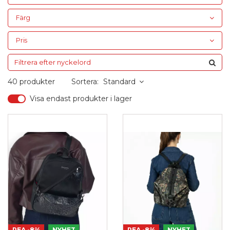
Färg
Pris
40 produkter
Sortera:
Standard
Visa endast produkter i lager
REA
-8%
NYHET
REA
-8%
NYHET