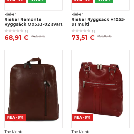
Rieker
Rieker
Rieker Remonte
Rieker Ryggsäck H1055-
Ryggsäck Q0533-02 svart
91 multi
(0)
(0)
68,91 €
74,90 €
73,51 €
79,90 €
REA
-8%
REA
-8%
The Monte
The Monte