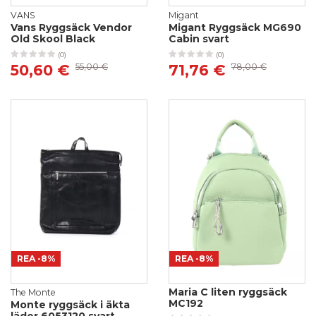
VANS
Migant
Vans Ryggsäck Vendor
Migant Ryggsäck MG690
Old Skool Black
Cabin svart
(0)
(0)
50,60 €
55,00 €
71,76 €
78,00 €
REA
-8%
REA
-8%
Maria C liten ryggsäck
The Monte
MC192
Monte ryggsäck i äkta