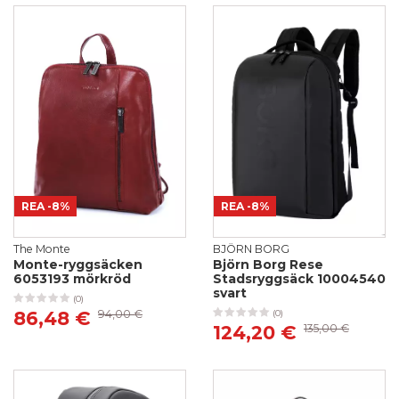
REA
-8%
REA
-8%
The Monte
BJÖRN BORG
Monte-ryggsäcken
Björn Borg Rese
6053193 mörkröd
Stadsryggsäck 10004540
svart
(0)
86,48 €
94,00 €
(0)
124,20 €
135,00 €