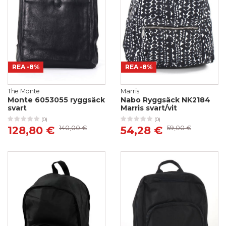
REA
-8%
REA
-8%
The Monte
Marris
Monte 6053055 ryggsäck
Nabo Ryggsäck NK2184
svart
Marris svart/vit
(0)
(0)
128,80 €
140,00 €
54,28 €
59,00 €