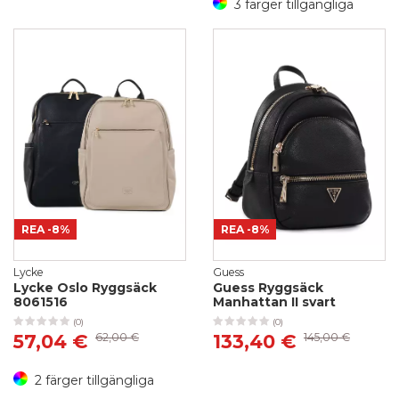
3 färger tillgängliga
REA
-8%
REA
-8%
Lycke
Guess
Lycke Oslo Ryggsäck
Guess Ryggsäck
8061516
Manhattan II svart
(0)
(0)
57,04 €
62,00 €
133,40 €
145,00 €
2 färger tillgängliga