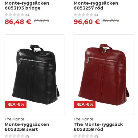
Monte-ryggsäcken
Monte-ryggsäcken
6053193 bridge
6053257 röd
(0)
(0)
86,48 €
94,00 €
96,60 €
105,00 €
REA
-8%
REA
-8%
The Monte
The Monte
Monte-ryggsäcken
The Monte-ryggsäck
6053258 svart
6053258 röd
(0)
(0)