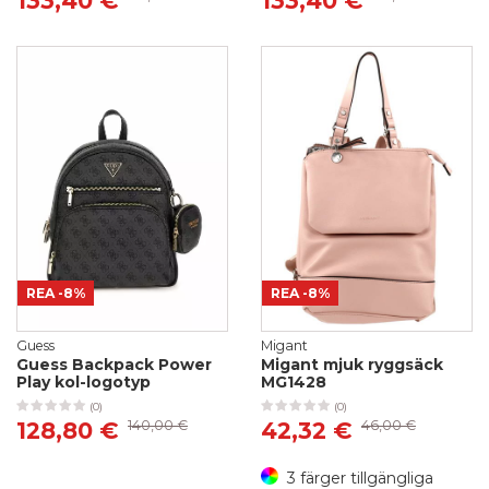
133,40 €
133,40 €
REA
-8%
REA
-8%
Guess
Migant
Guess Backpack Power
Migant mjuk ryggsäck
Play kol-logotyp
MG1428
(0)
(0)
128,80 €
140,00 €
42,32 €
46,00 €
3 färger tillgängliga