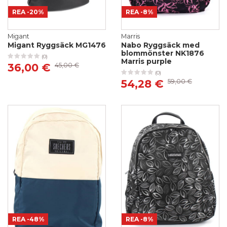
REA
-20%
REA
-8%
Migant
Marris
Migant Ryggsäck MG1476
Nabo Ryggsäck med
blommönster NK1876
(0)
Marris purple
36,00 €
45,00 €
(0)
54,28 €
59,00 €
REA
-48%
REA
-8%