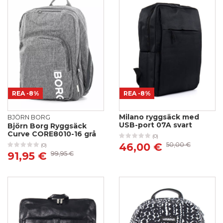
REA
-8%
REA
-8%
Milano ryggsäck med
BJÖRN BORG
USB-port 07A svart
Björn Borg Ryggsäck
Curve CORE8010-16 grå
(0)
46,00 €
50,00 €
(0)
91,95 €
99,95 €