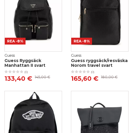
REA
-8%
REA
-8%
Guess
Guess
Guess Ryggsäck
Guess ryggsäck/resväska
Manhattan II svart
Norom travel svart
(0)
(0)
133,40 €
145,00 €
165,60 €
180,00 €