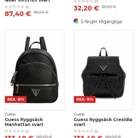
läder 6053120 svart
(0)
32,20 €
35,00 €
(0)
87,40 €
95,00 €
5 färger tillgängliga
REA
-8%
REA
-8%
Guess
Guess
Guess Ryggsäck
Guess Ryggsäck Cresidia
Manhattan svart
svart
(0)
(0)
145,00 €
145,00 €