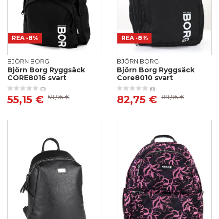
REA
-8%
REA
-8%
BJÖRN BORG
BJÖRN BORG
Björn Borg Ryggsäck
Björn Borg Ryggsäck
CORE8016 svart
Core8010 svart
(0)
(0)
55,15 €
59,95 €
82,75 €
89,95 €