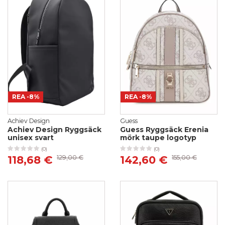
REA
-8%
REA
-8%
Achiev Design
Guess
Achiev Design Ryggsäck
Guess Ryggsäck Erenia
unisex svart
mörk taupe logotyp
(0)
(0)
118,68 €
129,00 €
142,60 €
155,00 €