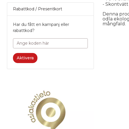
- Skontvätt
Rabattkod / Presentkort
Denna produ
odla ekolog
mångfald.
Har du fått en kampanj eller
rabattkod?
A
0
Recens
Aktivera
Produk
Po
4
Service
P
Namn
1
Po
Ett namn du 
5
bredvid din r
H
1