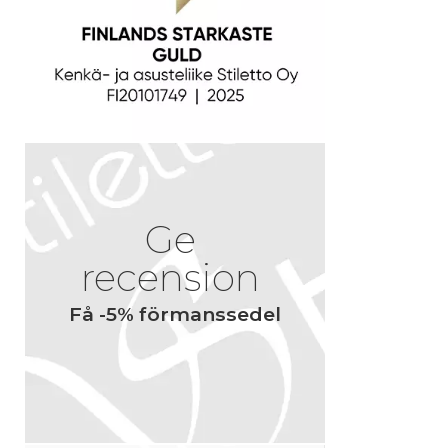
Ge
recension
Få -5% förmanssedel