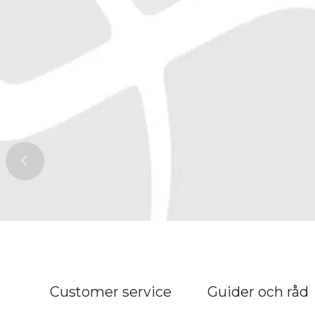
ns topp
Customer service
Guider och råd