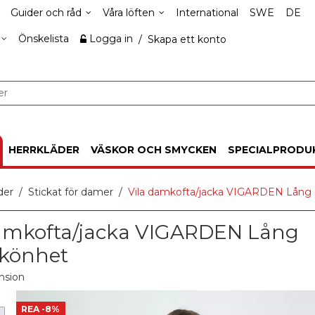
Guider och råd
Våra löften
International
SWE
DE
Önskelista
Logga in
/
Skapa ett konto
HERRKLÄDER
VÄSKOR OCH SMYCKEN
SPECIALPRODU
der
Stickat för damer
Vila damkofta/jacka VIGARDEN Lång 
damkofta/jacka VIGARDEN Lång
skönhet
nsion
REA
-8%