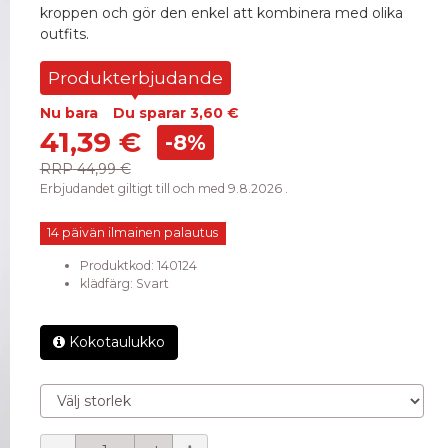
kroppen och gör den enkel att kombinera med olika
outfits.
Produkterbjudande
Nu bara
Du sparar
3,60 €
41,39 €
-8%
RRP
44,99 €
Erbjudandet giltigt till och med 9.8.2026 .
14 päivän ilmainen palautus
Produktkod:
140124
klädfärg
:
Svart
Kokotaulukko
Välj storlek
Mängd