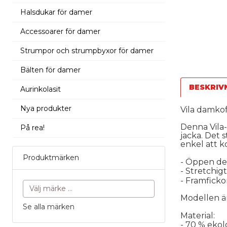
Halsdukar för damer
Accessoarer för damer
Strumpor och strumpbyxor för damer
Bälten för damer
BESKRIV
Aurinkolasit
Nya produkter
Vila damko
Denna Vila-
På rea!
jacka. Det 
enkel att k
Produktmärken
- Öppen de
- Stretchig
- Framficko
Modellen är
Se alla märken
Material:
- 70 % ekol