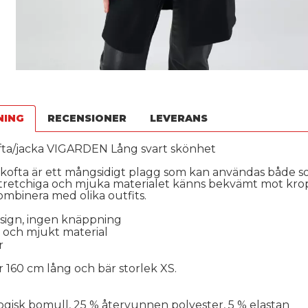
NING
RECENSIONER
LEVERANS
fta/jacka VIGARDEN Lång svart skönhet
kofta är ett mångsidigt plagg som kan användas både som
stretchiga och mjuka materialet känns bekvämt mot kro
ombinera med olika outfits.
sign, ingen knäppning
t och mjukt material
r
 160 cm lång och bär storlek XS.
ogisk bomull, 25 % återvunnen polyester, 5 % elastan