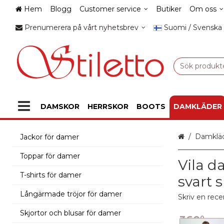
Hem
Blogg
Customer service
Butiker
Om oss
Prenumerera på vårt nyhetsbrev
Suomi / Svenska
DAMSKOR
HERRSKOR
BOOTS
DAMKLÄDER
Hem
Damklä
Jackor för damer
Toppar för damer
Vila 
T-shirts för damer
svart 
Långärmade tröjor för damer
Skriv en rece
Skjortor och blusar för damer
360°