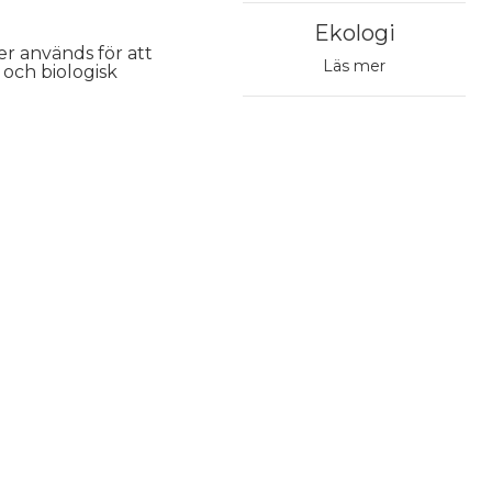
Ekologi
r används för att 
Läs mer
och biologisk 
Avhämtning från Postens paketautomat
4,90 €
Avhämtning från vald Post
4,90 €
PostNord Paketbox
4,95 €
Till närbutiken
5,90 €
tycker du till att ge oss tillstånd att publicera den på
bbplatser och media. Stiletto.fi förbehåller sig