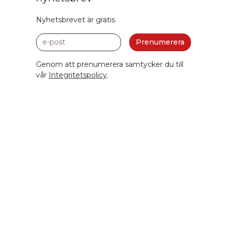
Nyhetsbrevet är gratis
e-post
Prenumerera
Genom att prenumerera samtycker du till
vår
Integritetspolicy
.